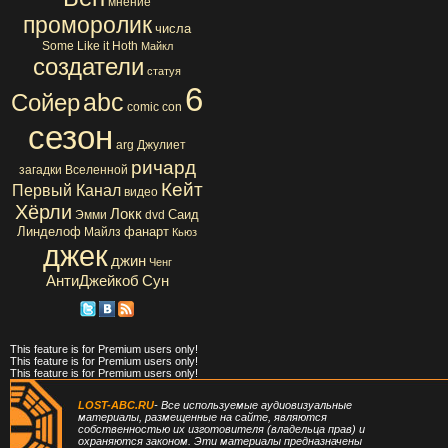
мнение
проморолик
числа
Some Like it Hoth
Майкл
создатели
статуя
6
abc
Сойер
comic con
сезон
arg
Джулиет
ричард
загадки Вселенной
Кейт
Первый Канал
видео
Хёрли
Локк
Саид
Эмми
dvd
Линделоф
фанарт
Майлз
Кьюз
джек
джин
Ченг
АнтиДжейкоб
Сун
This feature is for Premium users only!
This feature is for Premium users only!
This feature is for Premium users only!
LOST-ABC.RU
- Все используемые аудиовизуальные
материалы, размещенные на сайте, являются
собственностью их изготовителя (владельца прав) и
охраняются законом. Эти материалы предназначены