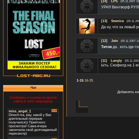
[14]
LPS
(05.11.2007 18
УРА!!! Вентворф РУЛ
[13]
Seanica
(05.11.20
Да ну, что за левый
[12]
Jate
(05.11.2007 1
Титов
да.. хоть где-т
[11]
Langly
(05.11.200
Ыть. Скофилд на 1-м м
1-15
16-25
Чат
Добавлять ко
Спойлеры и ссылки на другие
сайты в чате запрещены