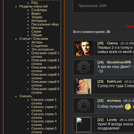
FAQ
Просмотров: 3335
Разделы новостей
Спойлеры
Видео
Теории
Интервью
Пасхальные яйца
Спойл
Мнение
Серии
Всего комментариев:
25
Общие
Статьи / Описания
Актеры
[25]
Clancy
(21.12.200
Создатели
Первых 2-х в топку 
Это интересно
самых всеж со мной с
Описание серий 1
сезона
Описание серий 2
[24]
NicolefromSPB
сезона
А как же наш Джек? :
Описание серий 3
:-)))
сезона
Описание серий 4
сезона
[23]
КейтLost
Описание серий 5
(10.11.
сезона
Супер,что туда Соёе
Описание серий 6
сезона
Скачать
Скачать серии 1
[22]
волчиха
(08.11.2
сезона
Сойер лучший!
Скачать серии 2
сезона
Скачать серии 3
сезона
[21]
Lostly
(06.11.2007
Скачать серии 4
Уряя! Я всегда знала
сезона
поздравляю!
Скачать серии 5
сезона