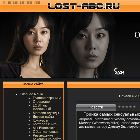
О
Меню сайта
Главное меню
Начало
»
20
Главная страница
О сериале
LOST на
мобильный
Магазин одежды
Тройка самых сексуальных
Друзья сайта
Журнал Entertainment Weekly опубли
Конкурсы
Миллер (Wentworth Miller), герой сери
Гостевая книга
досталось актеру
Джошу Холлоуэю
Мы ВКонтакте
Обратная связь
Размещение
рекламы на сайте