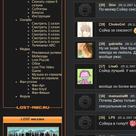
Скачать серии 6
[20]
Stivi
сезона
(06.11.2007 1
Субтитры
По-моему.Сойер секс
Бонусы
Инструкции
Онлайн
Смотреть 1 сезон
[19]
ChokoGirl
(06.11
Смотреть 2 сезон
Сойер зе сексиест!
Смотреть 3 сезон
Смотреть 4 сезон
Смотреть 5 сезон
Смотреть 6 сезон
[18]
gabriella
(06.11.2
Телеканал ABC
Ну не знаю. Мне Крис
Медиа
никогда не любила. 
Рекламные ролики
Мобизоды
вообще ужас.
Lost Puzzle
Обои
[17]
LisaG
(05.11.2007
Lost:The Video
Сойер лучший. У него
Game
Музыка из сериала
Книги из сериала
Фан-уголок
Фан-Арт
вообще он более возбу
Фан-Клуб
Фан-Фикшн
[16]
mamasita88
Форум
(05.
Почему Джош только н
сексуальным не счит
[15]
LPS
(05.11.2007 18
LOST магазин
Сойера в топку!!!