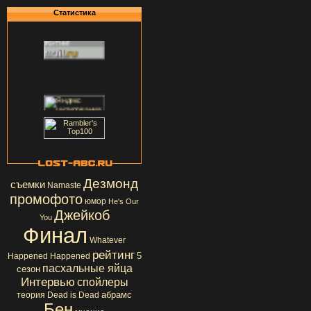
Статистика
Дезмонд
съемки
Namaste
промофото
юмор
He's Our
Джейкоб
You
Финал
Whatever
рейтинг
5
Happened Happened
пасхальные яйца
сезон
Интервью
спойлеры
абрамс
теория
Dead is Dead
Бен