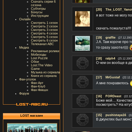
Скачать серии 6
сезона
Субтитры
[20]
The_LOST_Yano
Бонусы
я вот тоже не могу 
Инструкции
Онлайн
Смотреть 1 сезон
Смотреть 2 сезон
скачать пожалуста!!!!
Смотреть 3 сезон
Смотреть 4 сезон
Смотреть 5 сезон
[19]
graffie
(27.12.200
Смотреть 6 сезон
J.A. Там короче про 
Телеканал ABC
то сразу захотел)))
Медиа
Рекламные ролики
Мобизоды
Lost Puzzle
[18]
ralph4
(25.12.2007
Обои
О чем он вообще в дв
Lost:The Video
Game
Музыка из сериала
Книги из сериала
[17]
MrGustaf
(22.12.
Фан-уголок
А мне понравилось
Фан-Арт
Фан-Клуб
Фан-Фикшн
Форум
[16]
FORDeast
(22.12
Боже мой.... Качеств
посмотреть? На ютуб
[15]
pushistaya16
LOST магазин
(2
В джунглях был монс