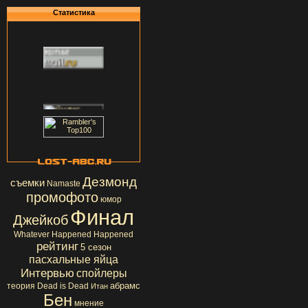
Статистика
Дезмонд
съемки
Namaste
промофото
юмор
Финал
Джейкоб
Whatever Happened Happened
рейтинг
5 сезон
пасхальные яйца
Интервью
спойлеры
абрамс
теория
Dead is Dead
Итан
Бен
мнение