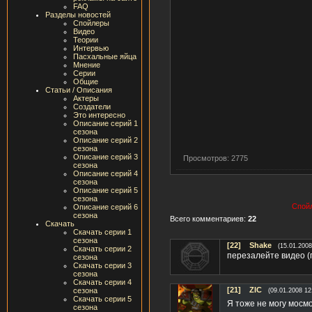
FAQ
Разделы новостей
Спойлеры
Видео
Теории
Интервью
Пасхальные яйца
Мнение
Серии
Общие
Статьи / Описания
Актеры
Создатели
Это интересно
Описание серий 1
сезона
Описание серий 2
сезона
Описание серий 3
Просмотров: 2775
сезона
Описание серий 4
сезона
Описание серий 5
сезона
Спойл
Описание серий 6
сезона
Всего комментариев:
22
Скачать
Скачать серии 1
сезона
[22]
Shake
(15.01.2008
Скачать серии 2
перезалейте видео (
сезона
Скачать серии 3
сезона
Скачать серии 4
[21]
ZIC
сезона
(09.01.2008 12
Скачать серии 5
Я тоже не могу мосм
сезона