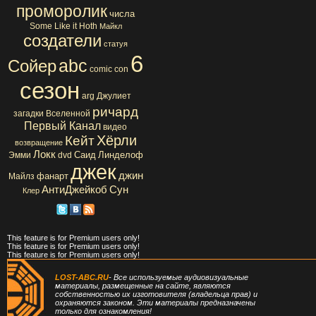
проморолик
числа
Some Like it Hoth
Майкл
создатели
статуя
6
abc
Сойер
comic con
сезон
arg
Джулиет
ричард
загадки Вселенной
Первый Канал
видео
Хёрли
Кейт
возвращение
Локк
Саид
Линделоф
Эмми
dvd
джек
джин
фанарт
Майлз
АнтиДжейкоб
Сун
Клер
This feature is for Premium users only!
This feature is for Premium users only!
This feature is for Premium users only!
LOST-ABC.RU
- Все используемые аудиовизуальные
материалы, размещенные на сайте, являются
собственностью их изготовителя (владельца прав) и
охраняются законом. Эти материалы предназначены
только для ознакомления!