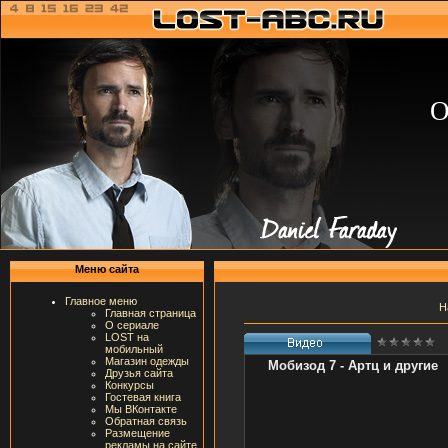
О
Меню сайта
Главное меню
Н
Главная страница
О сериале
LOST на
мобильный
Магазин одежды
Мобизод 7 - Артц и другие
Друзья сайта
Конкурсы
Гостевая книга
Мы ВКонтакте
Обратная связь
Размещение
рекламы на сайте