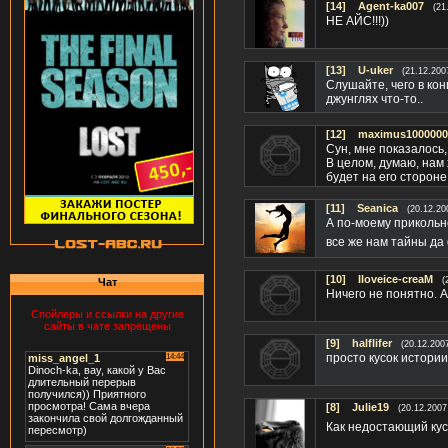
[14]
Agent-ka007
(21
НЕ АЙС!!!))
[13]
U-uker
(21.12.200
Слушайте, чего в кон
джунглях что-то..
[12]
maximus1000000
Сун, мне показалось,
В целом, думаю, нам 
будет на его стороне
[11]
Seanica
(20.12.20
А по-моему прикольн
все же нам тайны д
[10]
Iloveice-creaM
(
Чат
Ничего не понятно. 
Спойлеры и ссылки на другие
сайты в чате запрещены
[9]
halflifer
(20.12.200
просто кусок истории
[8]
Julie19
(20.12.2007
Как недостающий кус