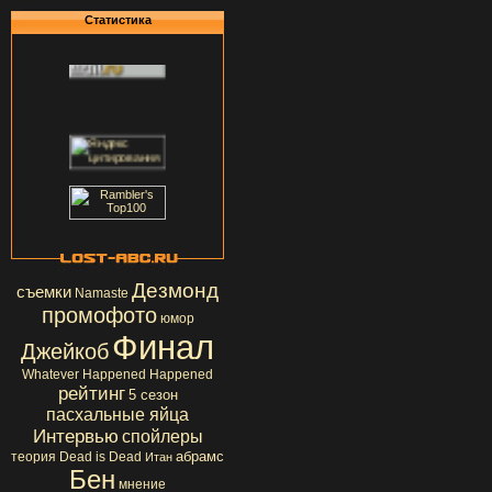
Статистика
Дезмонд
съемки
Namaste
промофото
юмор
Финал
Джейкоб
Whatever Happened Happened
рейтинг
5 сезон
пасхальные яйца
Интервью
спойлеры
абрамс
теория
Dead is Dead
Итан
Бен
мнение