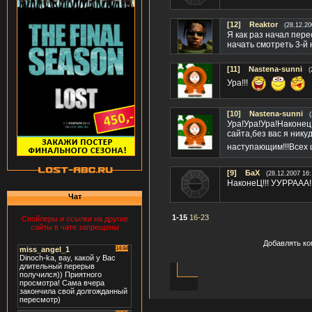
[12]
Reaktor
(28.12.20
Я как раз начал пере
начать смотреть 3-й
[11]
Nastena-sunni
(
Ура!!!
[10]
Nastena-sunni
Ура!Ура!Ура!Наконец
сайта,без вас я нику
наступающим!!!Всех 
[9]
БаХ
(28.12.2007 16:
НаконеЦ!!! УУРРААА! 
Чат
1-15
16-23
Спойлеры и ссылки на другие
сайты в чате запрещены
Добавлять ко