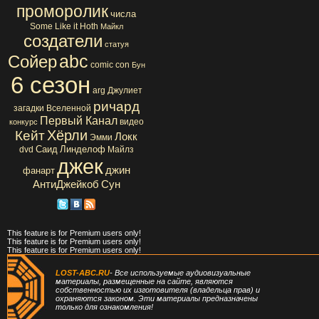
проморолик
числа
Some Like it Hoth
Майкл
создатели
статуя
abc
Сойер
comic con
Бун
6 сезон
arg
Джулиет
ричард
загадки Вселенной
Первый Канал
видео
конкурс
Хёрли
Кейт
Локк
Эмми
Саид
Линделоф
dvd
Майлз
джек
джин
фанарт
АнтиДжейкоб
Сун
This feature is for Premium users only!
This feature is for Premium users only!
This feature is for Premium users only!
LOST-ABC.RU
- Все используемые аудиовизуальные
материалы, размещенные на сайте, являются
собственностью их изготовителя (владельца прав) и
охраняются законом. Эти материалы предназначены
только для ознакомления!