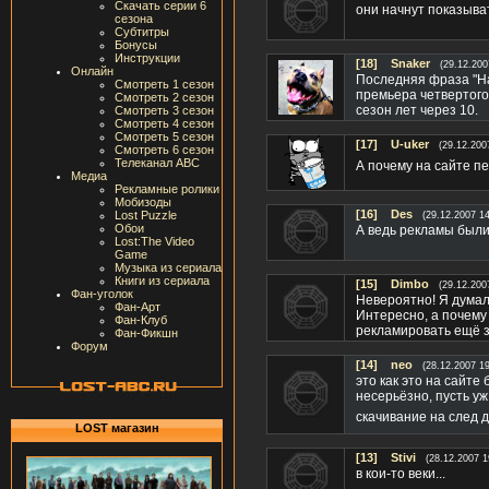
Скачать серии 6
они начнут показыват
сезона
Субтитры
Бонусы
Инструкции
[18]
Snaker
(29.12.200
Онлайн
Последняя фраза "На
Смотреть 1 сезон
премьера четвертого 
Смотреть 2 сезон
сезон лет через 10.
Смотреть 3 сезон
Смотреть 4 сезон
Смотреть 5 сезон
[17]
U-uker
(29.12.200
Смотреть 6 сезон
Телеканал ABC
А почему на сайте пе
Медиа
Рекламные ролики
Мобизоды
[16]
Des
Lost Puzzle
(29.12.2007 14
Обои
А ведь рекламы были
Lost:The Video
Game
Музыка из сериала
Книги из сериала
[15]
Dimbo
(29.12.200
Фан-уголок
Невероятно! Я думал 
Фан-Арт
Интересно, а почему
Фан-Клуб
рекламировать ещё 
Фан-Фикшн
Форум
[14]
neo
(28.12.2007 19
это как это на сайте
несерьёзно, пусть у
скачивание на след 
LOST магазин
[13]
Stivi
(28.12.2007 1
в кои-то веки...