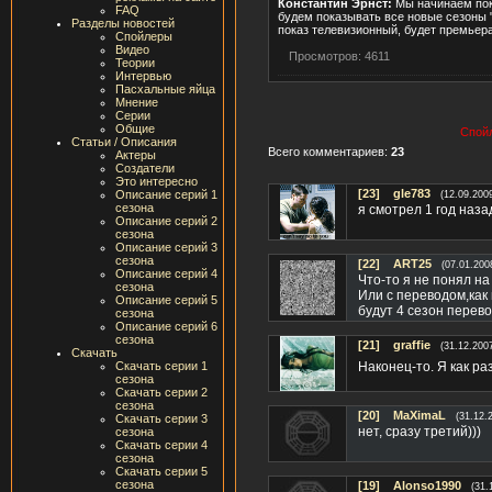
Константин Эрнст:
Мы начинаем пока
FAQ
будем показывать все новые сезоны "
Разделы новостей
показ телевизионный, будет премьера
Спойлеры
Видео
Просмотров: 4611
Теории
Интервью
Пасхальные яйца
Мнение
Серии
Общие
Спойл
Статьи / Описания
Всего комментариев:
23
Актеры
Создатели
Это интересно
[23]
gle783
Описание серий 1
(12.09.200
сезона
я смотрел 1 год наза
Описание серий 2
сезона
Описание серий 3
сезона
[22]
ART25
(07.01.200
Описание серий 4
Что-то я не понял на
сезона
Или с переводом,как
Описание серий 5
будут 4 сезон перево
сезона
Описание серий 6
сезона
[21]
graffie
(31.12.200
Скачать
Наконец-то. Я как ра
Скачать серии 1
сезона
Скачать серии 2
сезона
[20]
MaXimaL
(31.12.
Скачать серии 3
нет, сразу третий)))
сезона
Скачать серии 4
сезона
Скачать серии 5
сезона
[19]
Alonso1990
(31.