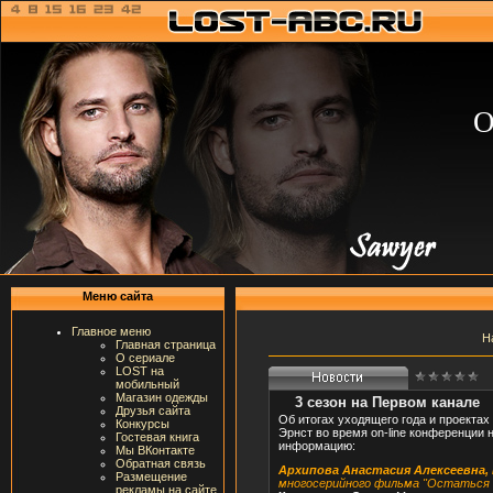
О
Меню сайта
Главное меню
Н
Главная страница
О сериале
LOST на
мобильный
Магазин одежды
3 сезон на Первом канале
Друзья сайта
Об итогах уходящего года и проектах
Конкурсы
Эрнст во время on-line конференции 
Гостевая книга
информацию:
Мы ВКонтакте
Обратная связь
Архипова Анастасия Алексеевна, 
Размещение
многосерийного фильма "Остаться 
рекламы на сайте