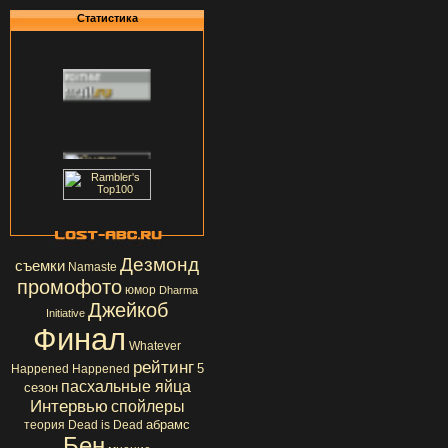
Статистика
Дезмонд
съемки
Namaste
промофото
юмор
Dharma
Джейкоб
Initiative
Финал
Whatever
рейтинг
5
Happened Happened
пасхальные яйца
сезон
Интервью
спойлеры
абрамс
теория
Dead is Dead
Бен