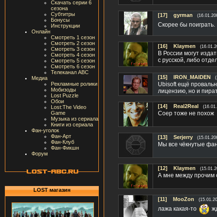
Скачать серии 6
сезона
Субтитры
[17]
gyrman
(16.01.20
Бонусы
Скорее бы поиграть.
Инструкции
Онлайн
Смотреть 1 сезон
Смотреть 2 сезон
[16]
Klaymen
(16.01.2
Смотреть 3 сезон
В России могут издат
Смотреть 4 сезон
с русской, либо отде
Смотреть 5 сезон
Смотреть 6 сезон
Телеканал ABC
[15]
IRON_MAIDEN
Медиа
Рекламные ролики
Ubisoft ещё провально
Мобизоды
лицензию, но и пират
Lost Puzzle
Обои
[14]
Real2Real
Lost:The Video
(16.01
Game
Соер тоже не похож
Музыка из сериала
Книги из сериала
Фан-уголок
Фан-Арт
[13]
Serjerry
(15.01.20
Фан-Клуб
Мы все чёкнутые фана
Фан-Фикшн
Форум
[12]
Klaymen
(15.01.2
А мне между прочим 
LOST магазин
[11]
MooZon
(15.01.2
лажа какая-то
жд