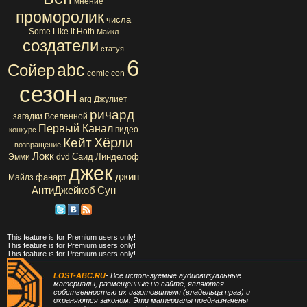
мнение
проморолик
числа
Some Like it Hoth
Майкл
создатели
статуя
6
abc
Сойер
comic con
сезон
arg
Джулиет
ричард
загадки Вселенной
Первый Канал
видео
конкурс
Хёрли
Кейт
возвращение
Локк
Саид
Линделоф
Эмми
dvd
джек
джин
фанарт
Майлз
АнтиДжейкоб
Сун
This feature is for Premium users only!
This feature is for Premium users only!
This feature is for Premium users only!
LOST-ABC.RU
- Все используемые аудиовизуальные
материалы, размещенные на сайте, являются
собственностью их изготовителя (владельца прав) и
охраняются законом. Эти материалы предназначены