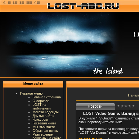
О
Меню сайта
Главное меню
Начал
Главная страница
О сериале
LOST на
мобильный
Магазин одежды
LOST Video Game. Взгляд 
Друзья сайта
В журнале "TV Guide" появилась стат
Конкурсы
скан, перевод читайте ниже.
Гостевая книга
Мы ВКонтакте
Поклонники сериала наконец-то получ
Обратная связь
"LOST: Via Domus" в жанре экшн для P
Размещение
рекламы на сайте