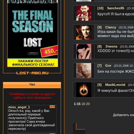
[10]
Sanches95
(15.0
Круто!!! Я был в курс
[9]
Clancy
(15.01.2008
Игра какая бы не был
момент када она вый
[8]
Этиопа
(15.01.200
XDDDD эт точно!!)) н
[7]
Gor
(15.01.2008 13:
Бен на постере ЖЖ
Чат
[6]
MaxikLeonid
(15.
Я чокнутый фанат!Эт
Спойлеры и ссылки на другие
сайты в чате запрещены
1-15
16-20
Добавлять ко