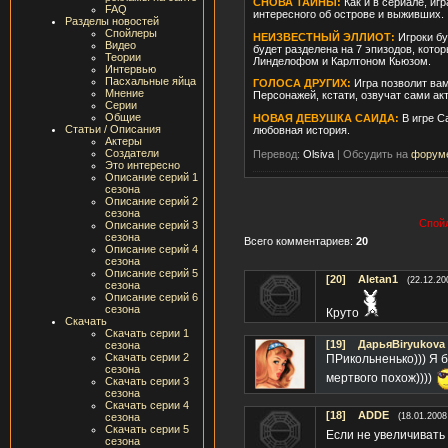
СНОВА ТАЙНЫ:
Как и в сериале, иг
FAQ
интересного об острове и выживших.
Разделы новостей
Спойлеры
НЕИЗВЕСТНЫЙ ЭЛЛИОТ:
Игроки бу
Видео
будет разделена на 7 эпизодов, ко
Теории
Линделофом и Карлтоном Кьюзом.
Интервью
Пасхальные яйца
ГОЛОСА ДРУГИХ:
Игра позволит ва
Мнение
Персонажей, кстати, озвучат сами ак
Серии
Общие
НОВАЯ ДЕВУШКА САИДА:
В игре Са
Статьи / Описания
любовная история.
Актеры
Создатели
Перевод:
Olsiva
|
Обсудить на
форум
Это интересно
Описание серий 1
сезона
Описание серий 2
сезона
Спойл
Описание серий 3
сезона
Всего комментариев:
20
Описание серий 4
сезона
Описание серий 5
[20]
Aletan1
(22.12.20
сезона
Описание серий 6
сезона
Круто
Скачать
Скачать серии 1
[19]
ДарьяBiryukova
сезона
Скачать серии 2
ПРикольненько))) Я б
сезона
мертвого похож))))
Скачать серии 3
сезона
Скачать серии 4
[18]
ADDE
сезона
(18.01.2008
Скачать серии 5
Если не увеличивать
сезона