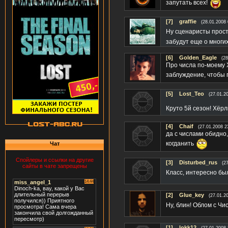
запутать всех!
[7]
graffie
(28.01.2008 
Ну сценаристы прост
забудут еще о многи
[6]
Golden_Eagle
(28
Про числа по-моему Х
заблуждение, чтобы 
[5]
Lost_Teo
(27.01.2
Круто 5й сезон! Хёр
[4]
Chaif
(27.01.2008 2
да с числами обидно,
когданить
Чат
Спойлеры и ссылки на другие
[3]
Disturbed_rus
(2
сайты в чате запрещены
Класс, интересно бы
[2]
Glue_key
(27.01.2
Ну, блин! Облом с Чи
[1]
lokk12