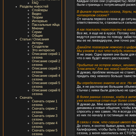
Каждый сезон они (сценаристы) любя
FAQ
были страницы с потрясающей развяз
Разделы новостей
Спойлеры
В финале третьего сезона, Херли, н
Видео
четвертом сезоне?
Теории
От начала первого сезона и до ситуа
Интервью
ответственности, становиться сильно
Пасхальные яйца
Мнение
А как повлияли перестрелки на ваш
Серии
Все же, я еще не в курсе. Потому чт
Общие
ведутся разговоры по поводу забасто
Статьи / Описания
мы ее не ликвидируем, они точно раст
Актеры
Создатели
Давайте поговорим немного о цифрах
Это интересно
Мы узнаем о них что-нибудь новень
Описание серий 1
Я не знаю. Одно время они были для 
сезона
что о них будет много рассказано.
Описание серий 2
сезона
Прибытие на остров новых, неизве
Описание серий 3
"спасатели" для вас новой проблемо
сезона
Я думаю, проблем меньше не станет.
Описание серий 4
придать ему немного больше таинстве
сезона
Вы определенно знаете не все. Но 
Описание серий 5
Да, я не располагаю большим объемо
сезона
стычки с ними были довольно не одн
Описание серий 6
сезона
В более ранних сезонах, когда в ак
Скачать
уже коллектив стал еще более спло
Скачать серии 1
Я думаю да. Мне кажется это весело,
сезона
динамика и новые общения, чтобы вли
Скачать серии 2
спросить у них самих. Но я всегда ст
сезона
из них по началу в гостиницах не живе
Скачать серии 3
сезона
В связи с тем, что сериал имеет да
Скачать серии 4
До этого, я охотно бывал дома, но н
сезона
Калифорнию, чтобы быть ближе к свое
Скачать серии 5
сезона, у меня накопилось их СТОЛЬК
сезона