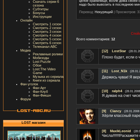
целое хранилище, возле дома своей с
Скачать серии 6
надо было вывозить в последнюю мин
сезона
Субтитры
Перевод:
Некурящий
|
Просмотров: 3
Бонусы
Инструкции
Онлайн
Смотреть 1 сезон
Смотреть 2 сезон
Смотреть 3 сезон
Спойл
Смотреть 4 сезон
Смотреть 5 сезон
Всего комментариев:
12
Смотреть 6 сезон
Телеканал ABC
Медиа
[12]
LostStar
(28.01.2
Рекламные ролики
Плохо будет, если о 
Мобизоды
Lost Puzzle
Обои
Lost:The Video
[11]
Lost_N1k
(28.01.
Game
Музыка из сериала
Держись чувак! Я верю
Книги из сериала
Фан-уголок
Фан-Арт
[10]
ralph4
Фан-Клуб
(28.01.2008
Фан-Фикшн
Я думаю на счет чис
Форум
[9]
Clancy
(28.01.2008
Хёрли классный парень
LOST магазин
[8]
MaxikLeonid
(28.
Числа!!!!!!!Раскажит