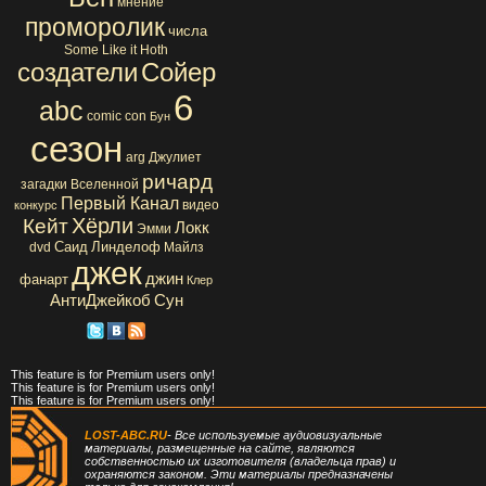
мнение
проморолик
числа
Some Like it Hoth
создатели
Сойер
6
abc
comic con
Бун
сезон
arg
Джулиет
ричард
загадки Вселенной
Первый Канал
видео
конкурс
Хёрли
Кейт
Локк
Эмми
Саид
Линделоф
dvd
Майлз
джек
джин
фанарт
Клер
АнтиДжейкоб
Сун
This feature is for Premium users only!
This feature is for Premium users only!
This feature is for Premium users only!
LOST-ABC.RU
- Все используемые аудиовизуальные
материалы, размещенные на сайте, являются
собственностью их изготовителя (владельца прав) и
охраняются законом. Эти материалы предназначены