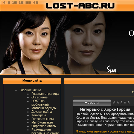
О
Меню сайта
Главное меню
Н
Главная страница
О сериале
LOST на
мобильный
Магазин одежды
Интервью с Хорхе Гарсия
Друзья сайта
На этой неделе мы обнародовали инт
Конкурсы
Херли из Лоста. Благодаря недавнем
Гостевая книга
Гарсия с глазу на глаз, когда тот н
Мы ВКонтакте
взаимоотношения Херли с новыми пер
Обратная связь
Размещение
И так, кульминация - основная смыс
рекламы на сайте