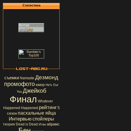
Статистика
Дезмонд
съемки
Namaste
промофото
юмор
He's Our
Джейкоб
You
Финал
Whatever
рейтинг
5
Happened Happened
пасхальные яйца
сезон
Интервью
спойлеры
абрамс
теория
Dead is Dead
Итан
Бен