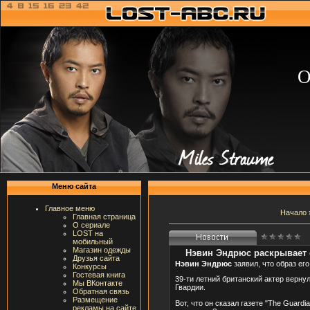
О
Меню сайта
Главное меню
Начало
Главная страница
О сериале
LOST на
мобильный
Магазин одежды
Нэвин Эндрюс раскрывает 
Друзья сайта
Нэвин Эндрюс
заявил, что образ ег
Конкурсы
Гостевая книга
39-ти летний британский актер верну
Мы ВКонтакте
Гвардии.
Обратная связь
Размещение
Вот, что он сказал газете "The Guard
рекламы на сайте