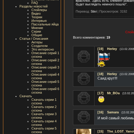
врасплох. Здесь есть элемент романти
FAQ
будет выглядеть немного пошло".
Разделы новостей
Спойлеры
Перевод:
Stivi
|
Просмотров: 3192
Видео
Теории
Интервью
Пасхальные яйца
Мнение
Серии
Спойл
Общие
Всего комментариев:
19
Статьи / Описания
Актеры
Создатели
[19]
Herley
Это интересно
(13.02.2008
Описание серий 1
сезона
Описание серий 2
сезона
Описание серий 3
сезона
[18]
Herley
Описание серий 4
(13.02.2008
сезона
Саид крут!!!
Описание серий 5
сезона
Описание серий 6
сезона
[17]
Mr_BOa
(13.02.20
Скачать
Скачать серии 1
сезона
Скачать серии 2
сезона
[16]
Samara
(13.02.20
Скачать серии 3
сезона
И мой самый любимый
Скачать серии 4
сезона
Скачать серии 5
[15]
The_LOST_Yano
сезона