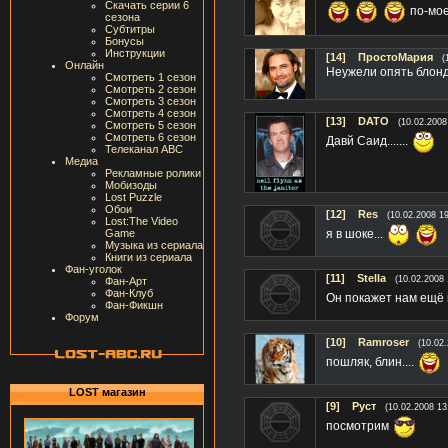
Скачать серии 6
по-мое
сезона
Субтитры
Бонусы
Инструкции
[14]
ПростоМария
(
Онлайн
Неужели опять блон
Смотреть 1 сезон
Смотреть 2 сезон
Смотреть 3 сезон
Смотреть 4 сезон
[13]
DATO
(10.02.2008
Смотреть 5 сезон
Смотреть 6 сезон
Давй Саид.......
Телеканал ABC
Медиа
Рекламные ролики
Мобизоды
Lost Puzzle
Обои
[12]
Res
(10.02.2008 19
Lost:The Video
я в шоке...
Game
Музыка из сериала
Книги из сериала
Фан-уголок
[11]
Stella
(10.02.2008 
Фан-Арт
Фан-Клуб
Он покажет нам ещё
Фан-Фикшн
Форум
[10]
Ramroser
(10.02
пошляк, блин....
LOST магазин
[9]
Руст
(10.02.2008 13
посмотрим