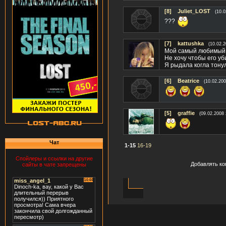
[8]
Juliet_LOST
(10.0
???
[7]
kattushka
(10.02.2
Мой самый любимый 
Не хочу чтобы его убили!!
Я рыдала когла тонул
[6]
Beatrice
(10.02.200
[5]
graffie
(09.02.2008 
Чат
1-15
16-19
Спойлеры и ссылки на другие
Добавлять ко
сайты в чате запрещены