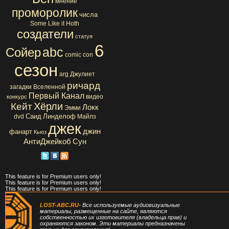
мнение
проморолик
числа
Some Like it Hoth
создатели
статуя
6
abc
Сойер
comic con
сезон
arg
Джулиет
ричард
загадки Вселенной
Первый Канал
видео
конкурс
Хёрли
Кейт
Локк
Эмми
Саид
Линделоф
dvd
Майлз
джек
джин
фанарт
Кьюз
АнтиДжейкоб
Сун
This feature is for Premium users only!
This feature is for Premium users only!
This feature is for Premium users only!
LOST-ABC.RU
- Все используемые аудиовизуальные
материалы, размещенные на сайте, являются
собственностью их изготовителя (владельца прав) и
охраняются законом. Эти материалы предназначены