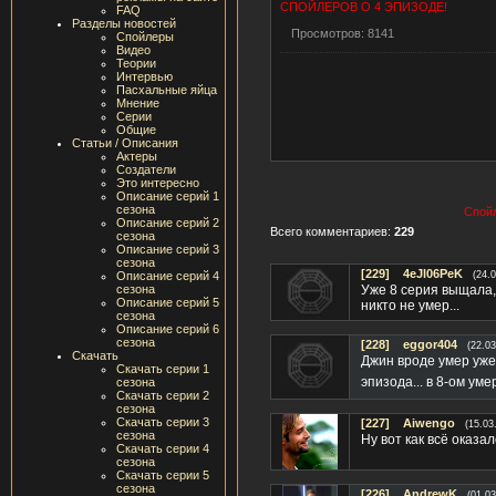
СПОЙЛЕРОВ О 4 ЭПИЗОДЕ!
FAQ
Разделы новостей
Просмотров: 8141
Спойлеры
Видео
Теории
Интервью
Пасхальные яйца
Мнение
Серии
Общие
Статьи / Описания
Актеры
Создатели
Это интересно
Описание серий 1
сезона
Спойл
Описание серий 2
Всего комментариев:
229
сезона
Описание серий 3
сезона
[229]
4eJl06PeK
Описание серий 4
(24.
сезона
Уже 8 серия выщала, 
Описание серий 5
никто не умер...
сезона
Описание серий 6
сезона
[228]
eggor404
(22.03
Скачать
Джин вроде умер уже 
Скачать серии 1
эпизода... в 8-ом ум
сезона
Скачать серии 2
сезона
Скачать серии 3
[227]
Aiwengo
(15.03
сезона
Ну вот как всё оказал
Скачать серии 4
сезона
Скачать серии 5
сезона
[226]
AndrewK
(01.03