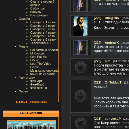
Скачать серии 6
..... а ты не читал н
сезона
Субтитры
Бонусы
Инструкции
[225]
DiM@RiK
(25.0
Онлайн
НЕт...Ответ однознач
Смотреть 1 сезон
Смотреть 2 сезон
Клэр...Значит она умр
Смотреть 3 сезон
Смотреть 4 сезон
Смотреть 5 сезон
Смотреть 6 сезон
[224]
AndrewK
Телеканал ABC
(24.02
Медиа
Я фигею как вы фору
Рекламные ролики
причем!!! больше ша
Мобизоды
Lost Puzzle
Обои
[223]
sird
(24.02.2008 
Lost:The Video
После просмотра 4 се
Game
и он считает ее свое
Музыка из сериала
клер .... очень жаль 
Книги из сериала
Фан-уголок
Фан-Арт
[222]
OnTuMucT
(23
Фан-Клуб
Алексей
Фан-Фикшн
Форум
+1
Мне тоже так кажется
Только хоронить мне 
хоронить и там говор
LOST магазин
[221]
sonylexLP
(23.
Это Клер после просм
наверное Клер по-лю