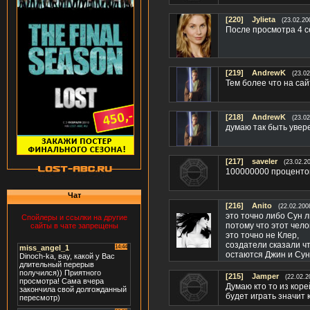
[220]
Jylieta
(23.02.20
После просмотра 4 с
[219]
AndrewK
(23.02
Тем более что на сай
[218]
AndrewK
(23.02
думаю так быть увер
[217]
saveler
(23.02.2
100000000 процентов
Чат
[216]
Anito
(22.02.200
это точно либо Сун 
Спойлеры и ссылки на другие
потому что этот чело
сайты в чате запрещены
это точно не Клер,
создатели сказали ч
остаются Джин и Сун
[215]
Jamper
(22.02.2
Думаю кто то из корей
будет играть значит 