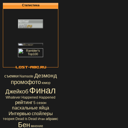
Статистика
Дезмонд
съемки
Namaste
промофото
юмор
Финал
Джейкоб
Whatever Happened Happened
рейтинг
5 сезон
пасхальные яйца
Интервью
спойлеры
абрамс
теория
Dead is Dead
Итан
Бен
мнение