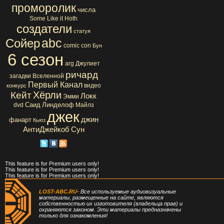
проморолик
числа
Some Like it Hoth
создатели
статуя
abc
Сойер
comic con
Бун
6 сезон
arg
Джулиет
ричард
загадки Вселенной
Первый Канал
видео
конкурс
Хёрли
Кейт
Локк
Эмми
Саид
Линделоф
dvd
Майлз
джек
джин
фанарт
Кьюз
АнтиДжейкоб
Сун
This feature is for Premium users only!
This feature is for Premium users only!
This feature is for Premium users only!
LOST-ABC.RU
- Все используемые аудиовизуальные
материалы, размещенные на сайте, являются
собственностью их изготовителя (владельца прав) и
охраняются законом. Эти материалы предназначены
только для ознакомления!