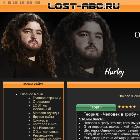
О
Меню сайта
Главное меню
Начало
»
200
Главная страница
О сериале
LOST на
мобильный
Магазин одежды
Теория: «Человек в гробу - 
Друзья сайта
Что мы знаем?
Конкурсы
Человек в гробу это тот, кого мы 
Гостевая книга
Этот персонаж знаком с Кейт и Дж
Мы ВКонтакте
Шестерка Ошеаник хранит секрет
Обратная связь
Каждый из Шестерки Океаник пол
Размещение
Есть люди (Мэтью Абэддон), кото
рекламы на сайте