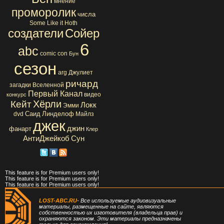
мнение
проморолик
числа
Some Like it Hoth
создатели
Сойер
6
abc
comic con
Бун
сезон
arg
Джулиет
ричард
загадки Вселенной
Первый Канал
видео
конкурс
Хёрли
Кейт
Локк
Эмми
Саид
Линделоф
dvd
Майлз
джек
джин
фанарт
Клер
АнтиДжейкоб
Сун
This feature is for Premium users only!
This feature is for Premium users only!
This feature is for Premium users only!
LOST-ABC.RU
- Все используемые аудиовизуальные
материалы, размещенные на сайте, являются
собственностью их изготовителя (владельца прав) и
охраняются законом. Эти материалы предназначены