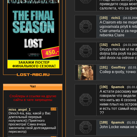
приведите сюда моего
салолета, что за фиг
[193]
richi1
(24.03.200
A Clairom eto ne mojet
ugovarivala priyti k r
Clair umerla iz za ne
rebenka Claire
[192]
richi1
(24.03.200
Druzya moi kak vi ne 
doljna bila poyti na po
ubil dvoix na ostrove 
[191]
Geoffrey
(02.03
Сойер в гробу, точно
Чат
[190]
6pamok
(01.03.
А кстати расскажу в
говорили что видели 
Спойлеры и ссылки на другие
сайты в чате запрещены
что-нить мз 4 сезона
ними плыл на остров 
и есть тот самый кор
??
[189]
6pamok
(01.03.
John Locke никак не 