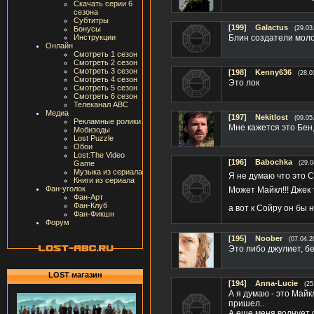
Скачать серии 6
сезона
Субтитры
[199]
Galactus
Бонусы
(29.03
Инструкции
Блин создатели молод
Онлайн
Смотреть 1 сезон
Смотреть 2 сезон
Смотреть 3 сезон
[198]
Kenny636
(28.0
Смотреть 4 сезон
Это лок
Смотреть 5 сезон
Смотреть 6 сезон
Телеканал ABC
Медиа
[197]
Nekitlost
(09.05
Рекламные ролики
Мне кажется это Бен,
Мобизоды
Lost Puzzle
Обои
Lost:The Video
[196]
Babochka
Game
(29.0
Музыка из сериала
Я не думаю что это Со
Книги из сериала
Фан-уголок
Может Майкл!!! Джек 
Фан-Арт
Фан-Клуб
а вот к Сойру он бы 
Фан-Фикшн
Форум
[195]
Noober
(07.04.2
Это либо джулиет, бе
LOST магазин
[194]
Anna-Lucie
(25
А я думаю - это Майк
пришел..
А еще меня волнует ф