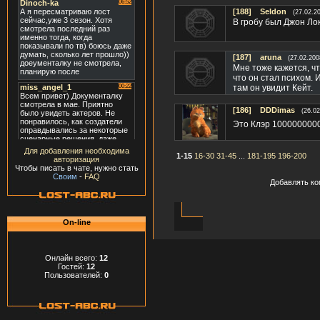
[188]
Seldon
(27.02.2
В гробу был Джон Лок
[187]
aruna
(27.02.200
Мне тоже кажется, чт
что он стал психом. 
там он увидит Кейт.
[186]
DDDimas
(26.02
Это Клэр 10000000
Для добавления необходима
1-15
16-30
31-45
...
181-195
196-200
авторизация
Чтобы писать в чате, нужно стать
Своим
-
FAQ
Добавлять ко
On-line
Онлайн всего:
12
Гостей:
12
Пользователей:
0