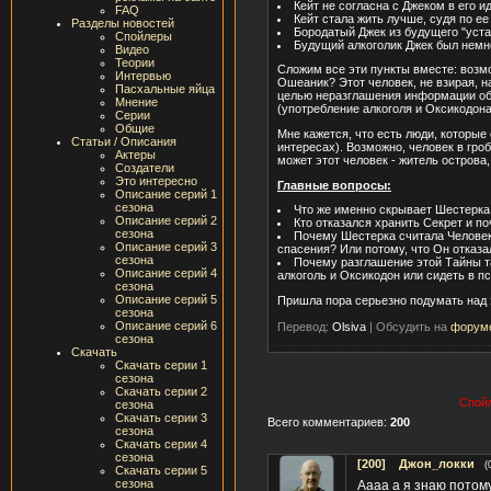
Кейт не согласна с Джеком в его и
FAQ
Кейт стала жить лучше, судя по е
Разделы новостей
Бородатый Джек из будущего "устал
Спойлеры
Будущий алкоголик Джек был немно
Видео
Теории
Сложим все эти пункты вместе: возмо
Интервью
Ошеаник? Этот человек, не взирая, н
Пасхальные яйца
целью неразглашения информации об 
Мнение
(употребление алкоголя и Оксикодона
Серии
Общие
Мне кажется, что есть люди, которые
Статьи / Описания
интересах). Возможно, человек в гро
Актеры
может этот человек - житель острова
Создатели
Это интересно
Главные вопросы:
Описание серий 1
сезона
Что же именно скрывает Шестерк
Описание серий 2
Кто отказался хранить Секрет и п
сезона
Почему Шестерка считала Человека
Описание серий 3
спасения? Или потому, что Он отказа
сезона
Почему разглашение этой Тайны та
Описание серий 4
алкоголь и Оксикодон или сидеть в п
сезона
Описание серий 5
Пришла пора серьезно подумать над
сезона
Описание серий 6
Перевод:
Olsiva
|
Обсудить на
форум
сезона
Скачать
Скачать серии 1
сезона
Скачать серии 2
Спойл
сезона
Скачать серии 3
Всего комментариев:
200
сезона
Скачать серии 4
сезона
[200]
Джон_локки
(
Скачать серии 5
сезона
Аааа а я знаю потому