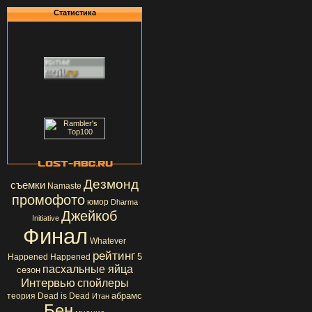
Статистика
Дезмонд
съемки
Namaste
промофото
юмор
Dharma
Джейкоб
Initiative
Финал
Whatever
рейтинг
5
Happened Happened
пасхальные яйца
сезон
Интервью
спойлеры
абрамс
теория
Dead is Dead
Итан
Бен