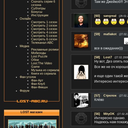
Скачать серии 6
Там же Джейкоб!!! Эт
сезона
Субтитры
Бонусы
Инструкции
[60]
sangreal
(28.02.
Онлайн
Смотреть 1 сезон
Смотреть 2 сезон
Смотреть 3 сезон
Смотреть 4 сезон
[59]
mafiakot
(27.02.
Смотреть 5 сезон
Смотреть 6 сезон
Телеканал ABC
Медиа
все в ожидании)))
Рекламные ролики
Мобизоды
Lost Puzzle
[58]
Lost7
(27.02.200
Обои
Ну вот, Дез опять по
Lost:The Video
Все же не оч хорошо
Game
Музыка из сериала
Книги из сериала
и еще один такой же та
Фан-уголок
Фан-Арт
Интересно интересн
Фан-Клуб
Фан-Фикшн
Форум
[57]
Стрелок
(27.02.
Клёво
LOST магазин
[56]
MityOK
(27.02.2
Интересно однако.
Надеюсь нам покажут