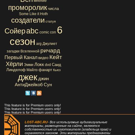
мнение
проморолик
числа
Some Like it Hoth
создатели
статуя
6
abc
Сойер
comic con
сезон
arg
Джулиет
ричард
загадки Вселенной
Кейт
Первый Канал
видео
Хёрли
Локк
Саид
Эмми
dvd
Линделоф
фанарт
Майлз
Кьюз
джек
джин
АнтиДжейкоб
Сун
This feature is for Premium users only!
This feature is for Premium users only!
This feature is for Premium users only!
LOST-ABC.RU
- Все используемые аудиовизуальные
материалы, размещенные на сайте, являются
собственностью их изготовителя (владельца прав) и
охраняются законом. Эти материалы предназначены