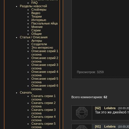
FAQ
Разделы новостей
Спойлеры
Видео
Теории
Интервью
Пасхальные яйца
Мнение
Серии
Общие
Статьи / Описания
Актеры
Создатели
Это интересно
Описание серий 1
сезона
Описание серий 2
сезона
Описание серий 3
сезона
Описание серий 4
Просмотров: 3259
сезона
Описание серий 5
сезона
Описание серий 6
сезона
Скачать
Скачать серии 1
Всего комментариев:
62
сезона
Скачать серии 2
сезона
[62]
Lelabra
(10.03.2
Скачать серии 3
Так это же джейкоб т
сезона
Скачать серии 4
сезона
Скачать серии 5
[61]
Lelabra
сезона
(10.03.2