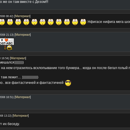
о же он там вместе с Дезом!!!
[
Материал
]
2008 08:42)
Нфигасе нифига мега шо
[
Материал
]
2008 21:13)
[
Материал
]
8 16:54)
мешался))))))))
 на нем отразилось всхлопывание того бункера... когда он после бегал голый
м лежит.... ))))))))))))))
о.. все фантастичней и фантастичней
[
Материал
]
2008 16:51)
[
Материал
]
008 13:22)
 их беседу.