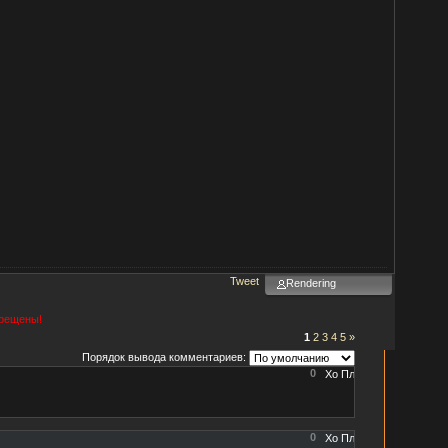
Tweet
Rendering
прещены!
1
2
3
4
5
»
Порядок вывода комментариев:
0
0