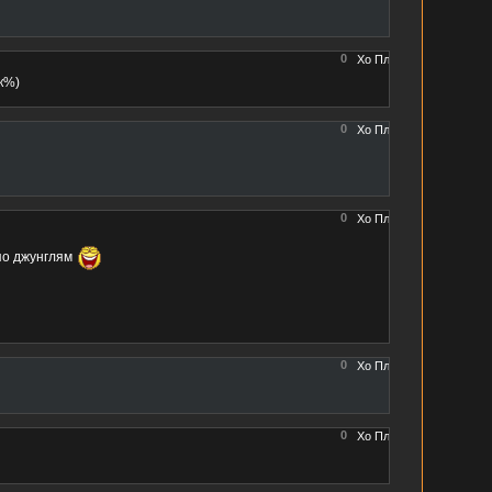
0
к%)
0
0
 по джунглям
0
0