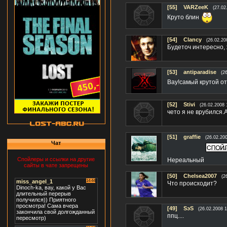
[55]
VARZeeK
(27.02
Круто блин
[54]
Clancy
(26.02.20
Будеточ интересно, ждуу
[53]
antiparadise
(2
Вау!самый крутой от
[52]
Stivi
(26.02.2008 
чето я не врубился.
[51]
graffie
(26.02.200
Чат
Спойлеры и ссылки на другие
Нереальный
сайты в чате запрещены
[50]
Chelsea2007
(2
Что происходит?
[49]
SэS
(26.02.2008 1
ппц....