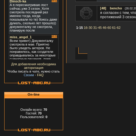
[48]
bencho
(26.02.2
я согласен с тем, ч
протижений 3 сезона
1-15
16-30
31-45
46-60
61-62
Для добавления необходима
авторизация
Чтобы писать в чате, нужно стать
Своим
-
FAQ
On-line
Онлайн всего:
70
Гостей:
70
Пользователей:
0