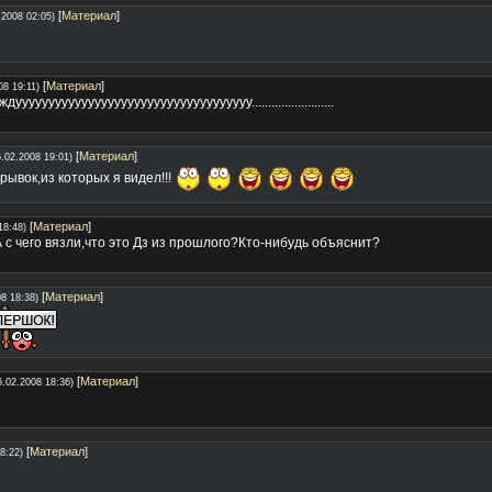
[
Материал
]
.2008 02:05)
[
Материал
]
08 19:11)
уууууууууууууууууууууууууууууууууу.........................
[
Материал
]
6.02.2008 19:01)
рывок,из которых я видел!!!
[
Материал
]
18:48)
А с чего вязли,что это Дз из прошлого?Кто-нибудь объяснит?
[
Материал
]
8 18:38)
[
Материал
]
6.02.2008 18:36)
[
Материал
]
8:22)