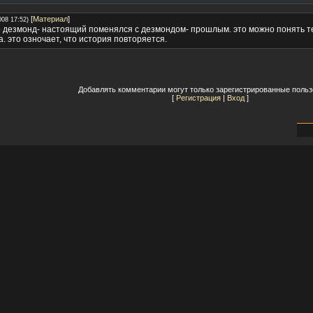
[
Материал
]
008 17:52)
то дезмонд- настоящий поменялся с дезмондом- прошлым. это можно понять те
. это озночает, что история повторяется.
Добавлять комментарии могут только зарегистрированные польз
[
Регистрация
|
Вход
]