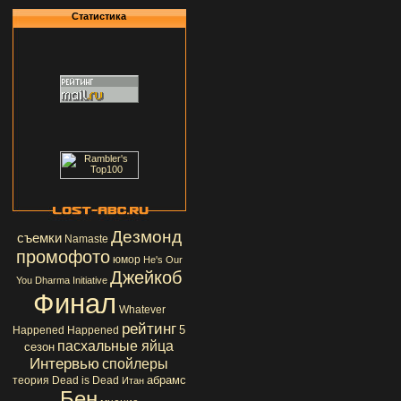
Статистика
Дезмонд
съемки
Namaste
промофото
юмор
He's Our
Джейкоб
You
Dharma Initiative
Финал
Whatever
рейтинг
5
Happened Happened
пасхальные яйца
сезон
Интервью
спойлеры
абрамс
теория
Dead is Dead
Итан
Бен