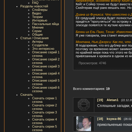
напряжение, особенно между Кейт и
FAQ
Кейт и Сойер точно не будут вместе 
Разделы новостей
Скейтерам ещё рано вешать нос. Но я
Спойлеры
Видео
Диана из Финикса: Что известно о
Теории
Её грядущий эпизод будет полностью
Интервью
придётся "прогуляться" по острову к
Пасхальные яйца
эпизоде появятся те жуткие кролики 
Мнение
Серии
Бенни из Ель Пазо, Техас: Известн
Общие
Я уже говорила, она станет инициато
Статьи / Описания
Актеры
Монтана, Нью Джерси: Как то, что 
Создатели
Я подозреваю, что его дублер мог п
Это интересно
поэтому он временно может заниматьс
Описание серий 1
по крайней мере пока что этого не б
сезона
привязанным к кровати в одном из м
Описание серий 2
сезона
Просмотров: 4746
Описание серий 3
сезона
Описание серий 4
сезона
Описание серий 5
сезона
Описание серий 6
Всего комментариев:
19
сезона
Скачать
Скачать серии 1
[19]
Aletan1
(22.12.2
сезона
Скачать серии 2
Сплошные загадки, 
сезона
Скачать серии 3
сезона
[18]
ksywa-86
Скачать серии 4
(28.02
сезона
прикольненько пока
Скачать серии 5
сезона