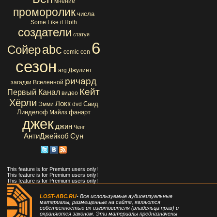
мнение
проморолик
числа
Some Like it Hoth
создатели
статуя
6
abc
Сойер
comic con
сезон
arg
Джулиет
ричард
загадки Вселенной
Кейт
Первый Канал
видео
Хёрли
Локк
Саид
Эмми
dvd
Линделоф
фанарт
Майлз
джек
джин
Ченг
АнтиДжейкоб
Сун
This feature is for Premium users only!
This feature is for Premium users only!
This feature is for Premium users only!
LOST-ABC.RU
- Все используемые аудиовизуальные
материалы, размещенные на сайте, являются
собственностью их изготовителя (владельца прав) и
охраняются законом. Эти материалы предназначены