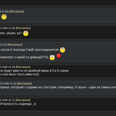
[
Материал
]
8 22:46)
!
[
Материал
]
02.2008 22:38)
пит, убьём, ок?
[
Материал
]
 22:31)
 после 6 эпизода Скейт воссоеденится!
переспит с какой-то девицей??((
[
Материал
]
02.2008 22:19)
не будут вместе по крайней мере в 5 и 6 серии
х они могут быть вместе)))
[
Материал
]
.02.2008 22:18)
ериал, который с годами не стал хуже. Например, 6 сезон - один из самых инт
[
Материал
]
02.2008 22:17)
йтеров есть надежда...))