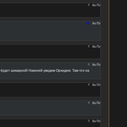
0
+1
0
0
 будет шикарной! Наконей увидим Орхидею. Там что на
0
0
0