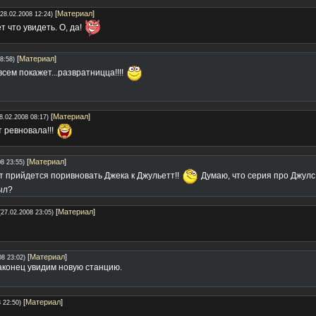
[
Материал
]
(28.02.2008 12:24)
 что увидеть. О, да!
[
Материал
]
8:58)
сем покажет...развратницца!!!!
[
Материал
]
8.02.2008 08:17)
т ревновала!!!
[
Материал
]
8 23:55)
т прийдется поривновать Джека к Джульетт!!
Думаю, что серия про Джулс
ыл?
[
Материал
]
(27.02.2008 23:05)
[
Материал
]
08 23:02)
аконец увидим новую станцию.
[
Материал
]
 22:50)