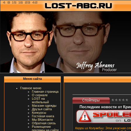
Меню сайта
Главное меню
Главная страница
О сериале
LOST на
мобильный
Магазин одежды
Последние новости от Кри
Друзья сайта
Конкурсы
Гостевая книга
Мы ВКонтакте
Обратная связь
Размещение
Керри из Колумбии: Эта ужасная ст
рекламы на сайте