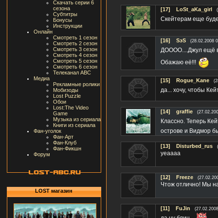
Скачать серии 6
сезона
[17]
LoSt_aKa_girl
Субтитры
Скейтерам еще будет
Бонусы
Инструкции
Онлайн
Смотреть 1 сезон
[16]
SэS
(28.02.2008 0
Смотреть 2 сезон
Смотреть 3 сезон
ДОООО....Джул ещё в
Смотреть 4 сезон
Смотреть 5 сезон
Обажаю её!!!
Смотреть 6 сезон
Телеканал ABC
Медиа
[15]
Rogue_Kane
(2
Рекламные ролики
да... хочу, чтобы Кей
Мобизоды
Lost Puzzle
Обои
Lost:The Video
[14]
graffie
(27.02.200
Game
Музыка из сериала
Классно. Теперь Кей
Книги из сериала
острове и Видмор б
Фан-уголок
Фан-Арт
Фан-Клуб
[13]
Disturbed_rus
Фан-Фикшн
yeaaaa
Форум
[12]
Freezе
(27.02.20
Чтож отлично! Мы н
LOST магазин
[11]
FuJin
(27.02.2008
да ну блин...