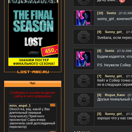
[10]
Svetix
(27.02.200
sunny_girl , конечно!
[9]
Sunny_girl_
(27.
Svetlana, если перес
[8]
Svetix
(27.02.2008
Будем надеятся, что
P.S. Неужели Сойер 
[7]
Sunny_girl_
(27.
Кейт и Сойер точно 
Чат
но в следущих серия
Спойлеры и ссылки на другие
[6]
Rogue_Kane
(27
сайты в чате запрещены
Друзья гениальный с
[5]
Sunny_girl_
(27.
хорошо что у нас ске