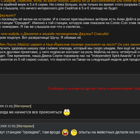
 Сойером, скажите, есть ли какие-нибудь шансы на их воссоединение или хотя бы 
по крайней мере в 5 и 6 серии. Ни слова больше, если только во время этого разрыва
 слышала, что ничего интересного для Скейтов в 5 и 6 эпизоде не будет.
 Джульет?
 посвящён её жизни на острове. И в списке приглашённых актёров есть Алан Дейл в р
 станции "Орхидея". Именно к той станции, которую нам показали на Comic-Con этим л
с номерами. Я так же слышала кое-что о скелетах...
о что-нибудь о Джекете в эпизоде посвященном Джулии? Спасибо!
ром поцелуя. Вот развратница! Шучу. Я обожаю её.
Кен Леунг (Майлз) играет в Нью-Йоркском театре повлияет на лост? Он уже закон
олучить здоровую шишку при съёмке эпизода, который мы скоро увидим. Кен ещё не з
я другими проектами, у него подписан контракт на роль Майлза на весь четвёртый сезо
удет. Тем временем, наша Джина Серпе поражала нас на "Independent Spirit Awards" в 
оментов из 5-ой серии) сказал, что вернется на Гаваи на следующей неделе для продо
Спойлеры и ссылки на другие сайты в комментариях за
[
Материал
]
008 23:16)
когда же начнется все проясняться
[
Материал
]
.2008 15:55)
жут станцию "орхидею", там вроде
опыты на животных делали на этой