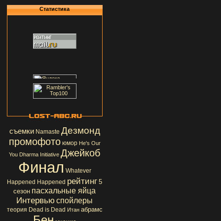
Статистика
Дезмонд
съемки
Namaste
промофото
юмор
He's Our
Джейкоб
You
Dharma Initiative
Финал
Whatever
рейтинг
5
Happened Happened
пасхальные яйца
сезон
Интервью
спойлеры
абрамс
теория
Dead is Dead
Итан
Бен