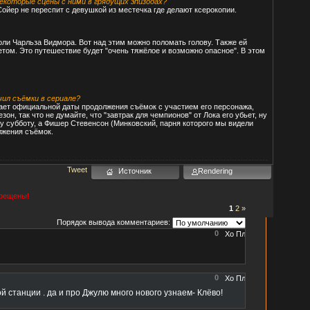
некоторые сцены с ними в грядущих эпизодах?
 Сойер не переспит с девушкой из местечка где делают ксерокопии.
оли Чарльза Видмора. Вот над этим можно поломать голову. Также ей
етом. Это путешествие будет "очень тяжёлое и возможно опасное". В этом
чил съёмки в сериале?
нает официальной даты продолжения съёмок с участием его персонажа,
н, так что не думайте, что "завтрак для чемпионов" от Лока его убьет, ну
эту субботу, а Фишер Стевенсон (Минковский, парня которого мы видели
лжения съёмок.
Tweet
Источник
Rendering
прещены!
1
2
»
Порядок вывода комментариев:
0
0
 станции . да и про Джулю много нового узнаем- Клёво!