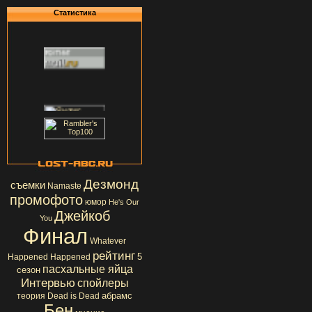
Статистика
Дезмонд
съемки
Namaste
промофото
юмор
He's Our
Джейкоб
You
Финал
Whatever
рейтинг
5
Happened Happened
пасхальные яйца
сезон
Интервью
спойлеры
абрамс
теория
Dead is Dead
Бен