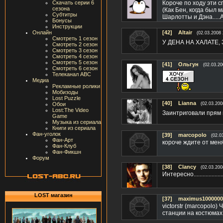
Скачать серии 6
Короче по ходу эти с
сезона
(Как Бен, когда был
Субтитры
Шарлотты и Дэна.....
Бонусы
Инструкции
Онлайн
[42]
Altair
(02.03.2008 
Смотреть 1 сезон
У ДЕНА НА ХАЛАТЕ
Смотреть 2 сезон
Смотреть 3 сезон
Смотреть 4 сезон
Смотреть 5 сезон
[41]
Ольгун
(02.03.20
Смотреть 6 сезон
Телеканал ABC
Медиа
Рекламные ролики
Мобизоды
Lost Puzzle
[40]
Lianna
Обои
(02.03.200
Lost:The Video
Заинтриговали прям
Game
Музыка из сериала
Книги из сериала
Фан-уголок
[39]
marcopolo
(02.0
Фан-Арт
короче ждите от мен
Фан-Клуб
Фан-Фикшн
Форум
[38]
Clancy
(02.03.200
Интересно.......................
LOST магазин
[37]
maximus1000000
victorstr (marcopolo
станции на костюма