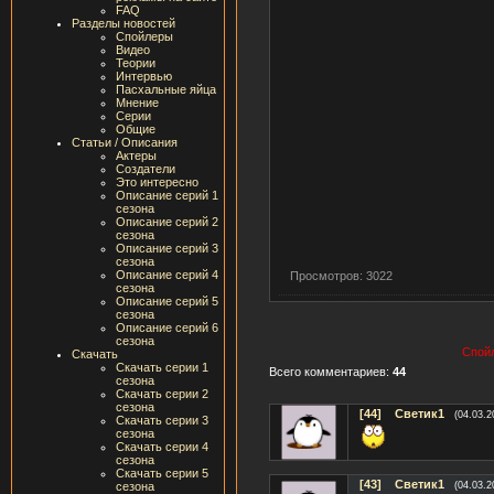
FAQ
Разделы новостей
Спойлеры
Видео
Теории
Интервью
Пасхальные яйца
Мнение
Серии
Общие
Статьи / Описания
Актеры
Создатели
Это интересно
Описание серий 1
сезона
Описание серий 2
сезона
Описание серий 3
сезона
Описание серий 4
Просмотров: 3022
сезона
Описание серий 5
сезона
Описание серий 6
сезона
Спойл
Скачать
Скачать серии 1
Всего комментариев:
44
сезона
Скачать серии 2
сезона
[44]
Светик1
(04.03.2
Скачать серии 3
сезона
Скачать серии 4
сезона
Скачать серии 5
[43]
Светик1
сезона
(04.03.2