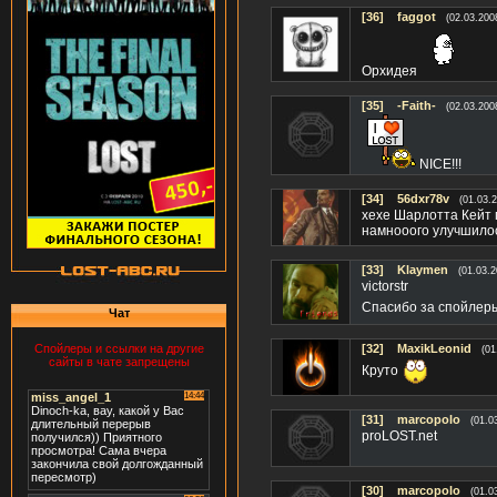
[36]
faggot
(02.03.200
Орхидея
[35]
-Faith-
(02.03.200
NICE!!!
[34]
56dxr78v
(01.03.
хехе Шарлотта Кейт 
намнооого улучшилос
[33]
Klaymen
(01.03.2
victorstr
Спасибо за спойлеры
Чат
Спойлеры и ссылки на другие
[32]
MaxikLeonid
(01
сайты в чате запрещены
Круто
[31]
marcopolo
(01.0
proLOST.net
[30]
marcopolo
(01.0