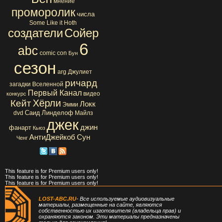
мнение
проморолик
числа
Some Like it Hoth
создатели
Сойер
6
abc
comic con
Бун
сезон
arg
Джулиет
ричард
загадки Вселенной
Первый Канал
видео
конкурс
Хёрли
Кейт
Локк
Эмми
Саид
Линделоф
dvd
Майлз
джек
джин
фанарт
Кьюз
АнтиДжейкоб
Сун
Ченг
This feature is for Premium users only!
This feature is for Premium users only!
This feature is for Premium users only!
LOST-ABC.RU
- Все используемые аудиовизуальные
материалы, размещенные на сайте, являются
собственностью их изготовителя (владельца прав) и
охраняются законом. Эти материалы предназначены