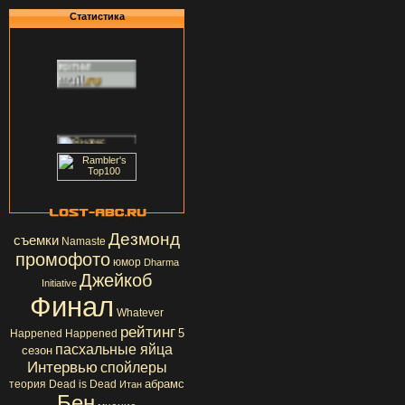
Статистика
Дезмонд
съемки
Namaste
промофото
юмор
Dharma
Джейкоб
Initiative
Финал
Whatever
рейтинг
5
Happened Happened
пасхальные яйца
сезон
Интервью
спойлеры
абрамс
теория
Dead is Dead
Итан
Бен