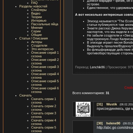
Дэниэл Фарадей – физик, он 
FAQ
острове.
Разделы новостей
Единственное, что удерживало
Спойлеры
Видео
А вот несколько интересных совп
Теории
Интервью
Эпизод называется "The Econo
Пасхальные яйца
статьи публикуются там анони
Мнение
Знаете рассказ Джека Керуак
Серии
паспортов, что мы видели в с
Общие
Не забыли создатели и «Звез
Статьи / Описания
подстроенную Лэндо Калрисиа
Актеры
В эпизоде играет песня Bonob
Создатели
Выдохнуть прошлое/Вздохнут
Это интересно
Во флешфорварде действие пр
Описание серий 1
противоборствующие стороны
сезона
Описание серий 2
сезона
Описание серий 3
Перевод:
Lenchik86
|
Просмотров: 97
сезона
Описание серий 4
сезона
Описание серий 5
сезона
Спойл
Описание серий 6
сезона
Всего комментариев:
31
Скачать
Скачать серии 1
сезона
[31]
Wustik
(08.02.201
Скачать серии 2
присоединяюсь, где 
сезона
Скачать серии 3
сезона
Скачать серии 4
[30]
helene90
сезона
(09.03.
Скачать серии 5
http://abc.go.com/stre
сезона