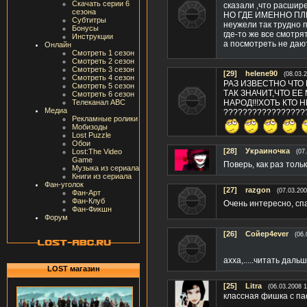
Скачать серии 6
сказали ,что расшир
сезона
НО ГДЕ ИМЕННО ПЛ
Субтитры
неужели так трудно
Бонусы
где-то же все смотря
Инструкции
а посмотреть не дают!
Онлайн
Смотреть 1 сезон
Смотреть 2 сезон
Смотреть 3 сезон
[29]
helene90
(08.03.
Смотреть 4 сезон
РАЗ ИЗВЕСТНО ЧТО
Смотреть 5 сезон
ТАК ЗНАЧИТ,ЧТО Е
Смотреть 6 сезон
Телеканал ABC
НАРОД!!!ХОТЬ КТО 
Медиа
?????????????????
Рекламные ролики
Мобизоды
Lost Puzzle
Обои
[28]
Украиночка
Lost:The Video
(07
Game
Поверь, как раз толь
Музыка из сериала
Книги из сериала
Фан-уголок
[27]
razgon
(07.03.200
Фан-Арт
Фан-Клуб
Очень интересно, сп
Фан-Фикшн
Форум
[26]
Сойер4ever
(06.
ахха,.....читать даль
LOST магазин
[25]
Litra
(06.03.2008 1
классная фишка с па