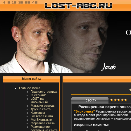
О
Меню сайта
Главное меню
Н
Главная страница
О сериале
LOST на
мобильный
Магазин одежды
Расширенная версия эпизо
Друзья сайта
"Экономист"
Расширенная версия эп
Конкурсы
выхода в свет расширенной версии –
Гостевая книга
расширенным эпизодом – скриншотов 
Мы ВКонтакте
Обратная связь
Избранные моменты:
Размещение
рекламы на сайте