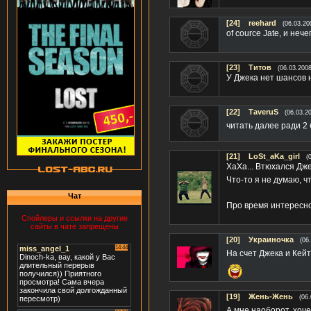
[24]
reehard
(06.03.20
of cource Jate, и неч
[23]
Титов
(06.03.2008
У Джека нет шансов 
[22]
TаveruS
(06.03.2
читать далее ради 2
[21]
LoSt_aKa_girl
(
ХаХа... Втюхался Джек
Что-то я не думаю, чт
Чат
Про время интересно,
Спойлеры и ссылки на другие
сайты в чате запрещены
[20]
Украиночка
(06
На счет Джека и Кей
[19]
Жень-Жень
(06
А мне наоборот, хоч