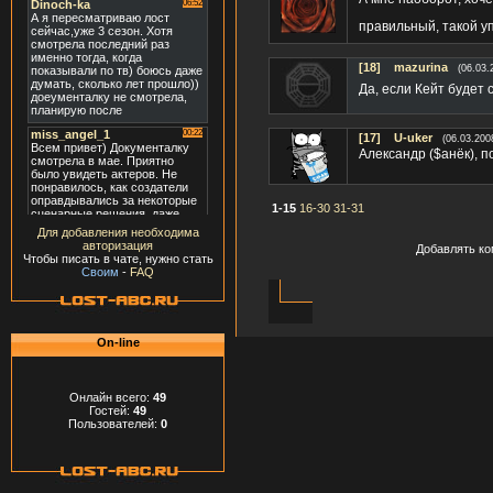
правильный, такой уп
[18]
mazurina
(06.03.
Да, если Кейт будет 
[17]
U-uker
(06.03.200
Александр ($анёк), 
1-15
16-30
31-31
Для добавления необходима
авторизация
Добавлять ко
Чтобы писать в чате, нужно стать
Своим
-
FAQ
On-line
Онлайн всего:
49
Гостей:
49
Пользователей:
0