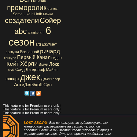
мнение
проморолик
числа
Some Like it Hoth
Майкл
создатели
Сойер
6
abc
comic con
сезон
arg
Джулиет
ричард
загадки Вселенной
Первый Канал
видео
конкурс
Хёрли
Кейт
Локк
Эмми
Саид
Линделоф
dvd
Майлз
джек
джин
фанарт
Клер
АнтиДжейкоб
Сун
This feature is for Premium users only!
This feature is for Premium users only!
This feature is for Premium users only!
LOST-ABC.RU
- Все используемые аудиовизуальные
материалы, размещенные на сайте, являются
собственностью их изготовителя (владельца прав) и
охраняются законом. Эти материалы предназначены