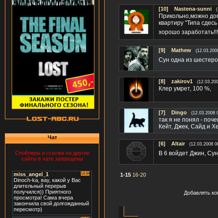
[10]
Nastena-sunni
Прикольно,можно допу
квартиру "Типа сдес
хорошо заработать!!
[9]
Mathew
(12.03.200
Сун одна из шестеро
[8]
zakirov1
(12.03.20
Клер умрет, 100 %,
[7]
Dingo
(12.03.2008 
так я не понял - поч
Кейт, Джек, Сайд и Х
Чат
[6]
Altair
(12.03.2008 0
В 6 войдет Джин, Сун
Спойлеры и ссылки на другие
сайты в чате запрещены
1-15
16-20
Добавлять ко