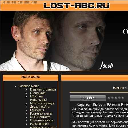
О
Меню сайта
Главное меню
Начало
»
Главная страница
О сериале
LOST на
мобильный
Магазин одежды
Карлтон Кьюз и Юнжин Ким
Друзья сайта
За несколько дней до показа эпизода
Конкурсы
Следующий эпизод обещает рассказат
Гостевая книга
"Шестерки Ошеаник". Сама Юнжин зада
Мы ВКонтакте
Обратная связь
Как настоящий поклонник сериала она
Размещение
принимать новую жизнь. Мне просто не
рекламы на сайте