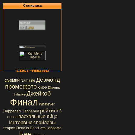
Статистика
Дезмонд
съемки
Namaste
промофото
юмор
Dharma
Джейкоб
Initiative
Финал
Whatever
рейтинг
5
Happened Happened
пасхальные яйца
сезон
Интервью
спойлеры
абрамс
теория
Dead is Dead
Итан
Бен