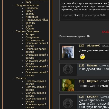
FAQ
На случай смерти ее персонажа она 
Разделы новостей
пришлось купить квартиру с видом на
Спойлеры
времени, вам придется купить мою кв
Видео
Теории
Перевод:
Olsiva
|
Просмотров: 3789
Интервью
Пасхальные яйца
Мнение
Серии
Общие
Статьи / Описания
Спойл
Актеры
Всего комментариев:
20
Создатели
Это интересно
Описание серий 1
[20]
ALisenoK
сезона
(17.03
Описание серий 2
Джин должен умереть
сезона
Описание серий 3
сезона
Описание серий 4
сезона
[19]
Nakama
(12.03.20
Описание серий 5
И не думал, что Юнжи
сезона
Описание серий 6
сезона
Скачать
Скачать серии 1
[18]
Klaymen
(12.03.2
сезона
Теперь Сун не убьют
Скачать серии 2
сезона
Скачать серии 3
сезона
[17]
KoGr@n
(12.03.2
Скачать серии 4
Да не парьтесь вы!
сезона
Джин и Сун не умрут!
Скачать серии 5
Они будут последними
сезона