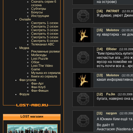
Скачать серии 6
на острове)
сезона
Субтитры
[16]
PATRI0T
(12.03.2
Бонусы
Я думаю, умрет Джин
Инструкции
Онлайн
Смотреть 1 сезон
Смотреть 2 сезон
Смотреть 3 сезон
[15]
Molotov
(12.03.2
Смотреть 4 сезон
ну. квартирка - не д
Смотреть 5 сезон
Смотреть 6 сезон
Телеканал ABC
Медиа
[14]
ERider
(12.03.200
Рекламные ролики
"Ким пришлось купить
Мобизоды
несчастье ага....это
Lost Puzzle
мусор на помойке не ж
Обои
Lost:The Video
есть почти все а....к
Game
Музыка из сериала
[13]
Molotov
(12.03.2
Книги из сериала
какая информативная с
Фан-уголок
Фан-Арт
Фан-Клуб
Фан-Фикшн
Форум
[12]
FuJin
(12.03.2008
бугага, наверно она 
[11]
razgon
(12.03.200
LOST магазин
А Юнжин Ким ещё та
Во даёт !!!
Анастасия (Nastena-s