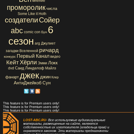
мнение
проморолик
числа
Some Like it Hoth
создатели
Сойер
6
abc
comic con
Бун
сезон
arg
Джулиет
ричард
загадки Вселенной
Первый Канал
видео
конкурс
Хёрли
Кейт
Локк
Эмми
Саид
Линделоф
dvd
Майлз
джек
джин
фанарт
Клер
АнтиДжейкоб
Сун
This feature is for Premium users only!
This feature is for Premium users only!
This feature is for Premium users only!
LOST-ABC.RU
- Все используемые аудиовизуальные
материалы, размещенные на сайте, являются
собственностью их изготовителя (владельца прав) и
охраняются законом. Эти материалы предназначены