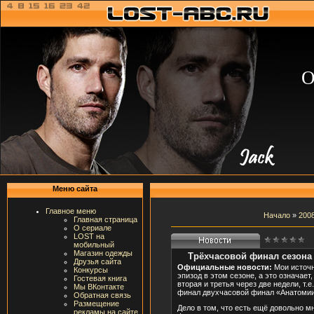
О
Меню сайта
Главное меню
Начало
»
200
Главная страница
О сериале
LOST на
мобильный
Магазин одежды
Трёхчасовой финал сезона 
Друзья сайта
Официальные новости:
Мои источн
Конкурсы
эпизод в этом сезоне, а это означает,
Гостевая книга
вторая и третья через две недели, т.
Мы ВКонтакте
финал двухчасовой финал «Анатомии
Обратная связь
Размещение
Дело в том, что есть ещё довольно м
рекламы на сайте