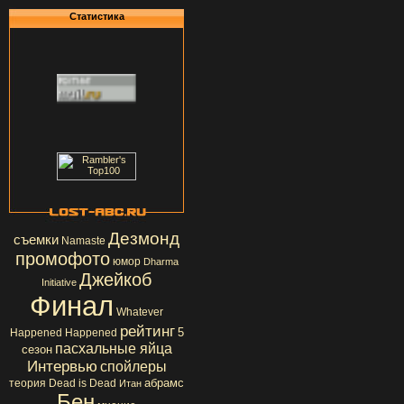
Статистика
Дезмонд
съемки
Namaste
промофото
юмор
Dharma
Джейкоб
Initiative
Финал
Whatever
рейтинг
5
Happened Happened
пасхальные яйца
сезон
Интервью
спойлеры
абрамс
теория
Dead is Dead
Итан
Бен