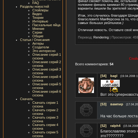
финал сможет помочь им, остальное 
FAQ
половине финала занимал 80 страниц,
Разделы новостей
варианты лишили бы зрителей заслу
Спойлеры
Видео
Итак, это случилось благодаря Шонде
Теории
благословите МакФерсона за то, что 
Интервью
самых больших рейтингов.)
Пасхальные яйца
Мнение
Отличная новость. Оставьте своё мн
Серии
Общие
Перевод:
Rendering
|
Просмотров: 45
Статьи / Описания
Актеры
Создатели
Это интересно
Описание серий 1
сезона
Спойл
Описание серий 2
Всего комментариев:
54
сезона
Описание серий 3
сезона
[54]
bagl
(19.04.2008 1
Описание серий 4
сезона
Описание серий 5
сезона
Описание серий 6
Вот это суперновость!
сезона
Скачать
Скачать серии 1
[53]
вампир
(17.04.20
сезона
Скачать серии 2
сезона
На час больше лоста
Скачать серии 3
сезона
Скачать серии 4
[52]
ralph4
(15.04.2008
сезона
Благославляю этого 
Скачать серии 5
это????????
сезона