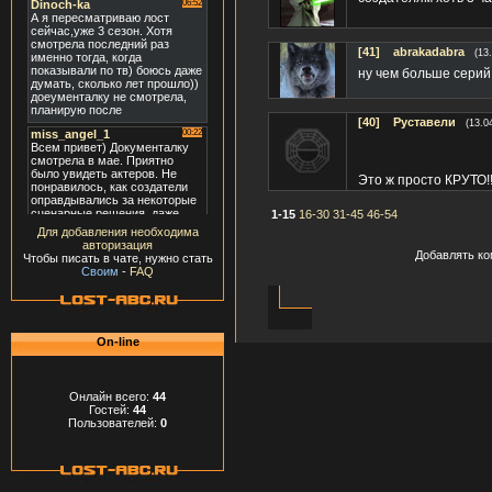
[41]
abrakadabra
(13
ну чем больше серий
[40]
Руставели
(13.0
Это ж просто КРУТО!!
1-15
16-30
31-45
46-54
Для добавления необходима
авторизация
Добавлять ко
Чтобы писать в чате, нужно стать
Своим
-
FAQ
On-line
Онлайн всего:
44
Гостей:
44
Пользователей:
0