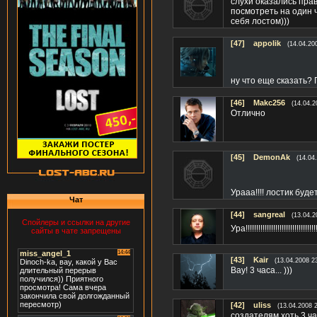
слухи оказались прав
посмотреть на один ч
себя лостом)))
[47]
appolik
(14.04.20
ну что еще сказать?
[46]
Makc256
(14.04.2
Отлично
[45]
DemonAk
(14.04
Урааа!!!! лостик буд
Чат
[44]
sangreal
(13.04.2
Спойлеры и ссылки на другие
Ура!!!!!!!!!!!!!!!!!!!!!!!!!!!!!!!!!!!
сайты в чате запрещены
[43]
Kair
(13.04.2008 2
Вау! 3 часа... )))
[42]
uliss
(13.04.2008 
создателям хоть 3 ча