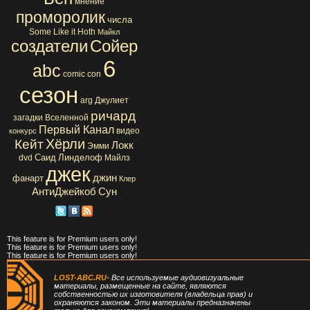
мнение
проморолик
числа
Some Like it Hoth
Майкл
создатели
Сойер
6
abc
comic con
сезон
arg
Джулиет
ричард
загадки Вселенной
Первый Канал
видео
конкурс
Хёрли
Кейт
Локк
Эмми
Саид
Линделоф
dvd
Майлз
джек
джин
фанарт
Клер
АнтиДжейкоб
Сун
This feature is for Premium users only!
This feature is for Premium users only!
This feature is for Premium users only!
LOST-ABC.RU
- Все используемые аудиовизуальные
материалы, размещенные на сайте, являются
собственностью их изготовителя (владельца прав) и
охраняются законом. Эти материалы предназначены