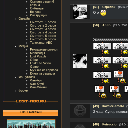
Скачать серии 6
сезона
[51]
Стрелок
(15.04.2
Субтитры
Бонусы
Ого
Инструкции
Онлайн
Смотреть 1 сезон
[50]
Anito
Смотреть 2 сезон
(15.04.2008 
Смотреть 3 сезон
Смотреть 4 сезон
Смотреть 5 сезон
Смотреть 6 сезон
Ураааааааааааааааааа!
Телеканал ABC
Медиа
Рекламные ролики
Мобизоды
Lost Puzzle
Обои
Lost:The Video
Game
Музыка из сериала
Книги из сериала
Фан-уголок
Фан-Арт
Фан-Клуб
Фан-Фикшн
Форум
[49]
Iloveice-creaM
(
3 часа! Супер новос
LOST магазин
[48]
Petruccio
(14.04.