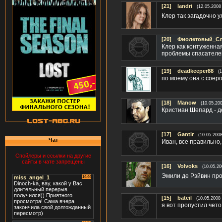
[21]
landri
(12.05.2008
Клер так загадочно ул
[20]
Фиолетовый_С
Клер как контуженна
проблемы спасателе
[19]
deadkeeper88
(
по моему она с соер
[18]
Manow
(10.05.20
Кристиан Шепард - д
[17]
Gantir
(10.05.2008
Чат
Иван, все правильно
Спойлеры и ссылки на другие
сайты в чате запрещены
[16]
Volvoks
(10.05.20
Эмили де Рэйвин пр
[15]
batcil
(10.05.2008 
я вот пропустил чето