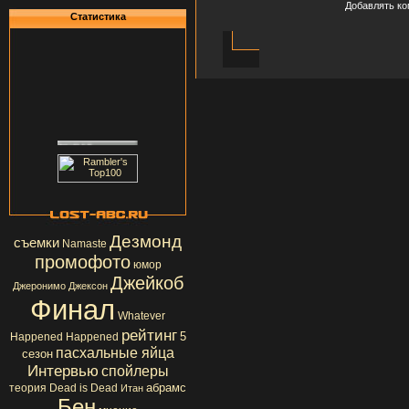
Добавлять ко
Статистика
Дезмонд
съемки
Namaste
промофото
юмор
Джейкоб
Джеронимо Джексон
Финал
Whatever
рейтинг
5
Happened Happened
пасхальные яйца
сезон
Интервью
спойлеры
абрамс
теория
Dead is Dead
Итан
Бен