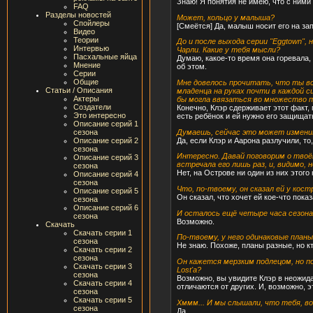
Знаю! Я понятия не имею, что с ними
FAQ
Разделы новостей
Может, кольцо у малыша?
Спойлеры
[Смеётся] Да, малыш носит его на зап
Видео
Теории
До и после выхода серии "Eggtown",
Интервью
Чарли. Какие у тебя мысли?
Пасхальные яйца
Думаю, какое-то время она горевала,
Мнение
об этом.
Серии
Общие
Мне довелось прочитать, что ты вс
Статьи / Описания
младенца на руках почти в каждой сц
Актеры
бы могла ввязаться во множество п
Создатели
Конечно, Клэр сдерживает этот факт, 
Это интересно
есть ребёнок и ей нужно его защищать
Описание серий 1
Думаешь, сейчас это может измен
сезона
Да, если Клэр и Аарона разлучили, то,
Описание серий 2
сезона
Интересно. Давай поговорим о твоём
Описание серий 3
встречала его лишь раз, и, видимо, 
сезона
Нет, на Острове ни один из них этого 
Описание серий 4
сезона
Что, по-твоему, он сказал ей у кос
Описание серий 5
Он сказал, что хочет ей кое-что показ
сезона
Описание серий 6
И осталось ещё четыре часа сезона
сезона
Возможно.
Скачать
Скачать серии 1
По-твоему, у него одинаковые план
сезона
Не знаю. Похоже, планы разные, но к
Скачать серии 2
сезона
Он кажется мерзким подлецом, но п
Скачать серии 3
Lost'а?
сезона
Возможно, вы увидите Клэр в неожида
Скачать серии 4
отличаются от других. И, возможно, э
сезона
Скачать серии 5
Хммм... И мы слышали, что тебя, во
сезона
Да.