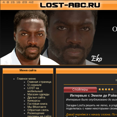
О
Меню сайта
Главное меню
Главная страница
О сериале
LOST на
мобильный
Магазин одежды
Интервью с Эмили де Рэйв
Друзья сайта
Интервью было опубликовано до вых
Конкурсы
Гостевая книга
Загадки Lost'а решить не легко, а уг
Мы ВКонтакте
поделилась с нами некоторыми своим
Обратная связь
Размещение
Давай вернёмся к началу сезона. По-
рекламы на сайте