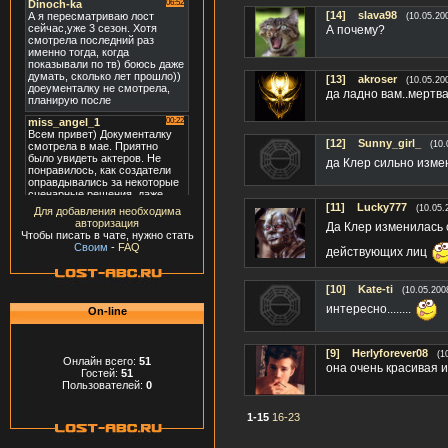
[14]
slava98
(10.05.20
А почему?
[13]
akroser
(10.05.20
да ладно вам..мертва 
[12]
Sunny_girl_
(10.
да Клер сильно измен
[11]
Lucky777
(10.05.
Для добавления необходима
авторизация
Да Клер изменилась
Чтобы писать в чате, нужно стать
Своим
-
FAQ
действующих лиц
[10]
Kate-ti
(10.05.200
интересно........
On-line
[9]
Herlyforever08
(1
Онлайн всего:
51
она очень красивая 
Гостей:
51
Пользователей:
0
1-15
16-23