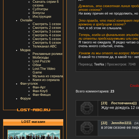
Скачать серии 6
сезона
Думаешь, эта сюжетная линия продл
Субтитры
этого сезона?
Бонусы
Ни вижу причин её не продолжить, но
Инструкции
Онлайн
Это правда, что твой контракт пе
Смотреть 1 сезон
времени в грядущем сезоне?
Смотреть 2 сезон
Нет, я об этом не слышала.
Смотреть 3 сезон
Теперь, когда из финального эпизод
Смотреть 4 сезон
ли ответы предсказуемыми или он
Смотреть 5 сезон
Я такого не ожидала. Я редко читаю с
Смотреть 6 сезон
очень много событий, очень.
Телеканал ABC
Медиа
Узнаем ли мы ответ на вопрос Мэт
Рекламные ролики
В какой-то степени да, в какой-то - нет
Мобизоды
Lost Puzzle
Перевод:
TeeNa
|
Просмотров: 7048
Обои
Lost:The Video
Game
Музыка из сериала
Книги из сериала
Фан-уголок
Спойл
Фан-Арт
Фан-Клуб
Всего комментариев:
23
Фан-Фикшн
Форум
[23]
Лостовчанка)))
Жду-не дождусь 12 се
LOST магазин
[22]
Jennifer2211
(14
в этом сезоне ее пе