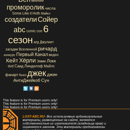
мнение
проморолик
числа
Some Like it Hoth
Майкл
создатели
Сойер
6
abc
comic con
сезон
arg
Джулиет
ричард
загадки Вселенной
Первый Канал
видео
конкурс
Хёрли
Кейт
Локк
Эмми
Саид
Линделоф
dvd
Майлз
джек
джин
фанарт
Кьюз
АнтиДжейкоб
Сун
This feature is for Premium users only!
This feature is for Premium users only!
This feature is for Premium users only!
LOST-ABC.RU
- Все используемые аудиовизуальные
материалы, размещенные на сайте, являются
собственностью их изготовителя (владельца прав) и
охраняются законом. Эти материалы предназначены