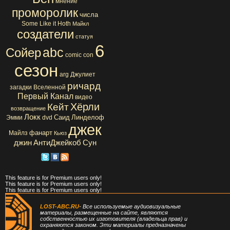
мнение
проморолик
числа
Some Like it Hoth
Майкл
создатели
статуя
6
abc
Сойер
comic con
сезон
arg
Джулиет
ричард
загадки Вселенной
Первый Канал
видео
Хёрли
Кейт
возвращение
Локк
Саид
Линделоф
Эмми
dvd
джек
фанарт
Майлз
Кьюз
джин
АнтиДжейкоб
Сун
This feature is for Premium users only!
This feature is for Premium users only!
This feature is for Premium users only!
LOST-ABC.RU
- Все используемые аудиовизуальные
материалы, размещенные на сайте, являются
собственностью их изготовителя (владельца прав) и
охраняются законом. Эти материалы предназначены