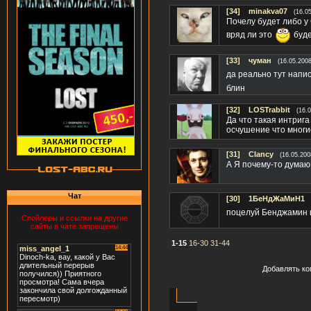
[34]
minakva07
(16.0
Почелу будет либо у 
вряд ли это
буде
[33]
чуман
(16.05.2008
да реально тут напис
блин
[32]
LOSTrabbit
(16.
Да что такая интриг
осчушение что многие
[31]
Clancy
(16.05.200
А Я почему-то думаю Хёрли б
Чат
[30]
1БеНдЖаМиН1
поцелуй Бенджамин и Д
Спойлеры и ссылки на другие
сайты в чате запрещены
1-15
16-30
31-44
Добавлять ко