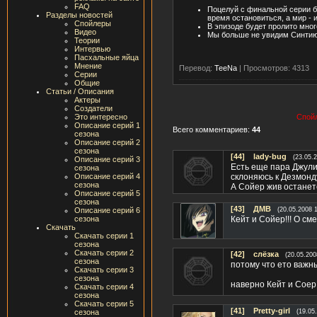
FAQ
Поцелуй с финальной серии б
Разделы новостей
время остановиться, а мир - 
Спойлеры
В эпизоде будет пролито мног
Видео
Мы больше не увидим Синтию У
Теории
Интервью
Пасхальные яйца
Мнение
Перевод:
TeeNa
|
Просмотров: 4313
Серии
Общие
Статьи / Описания
Актеры
Создатели
Это интересно
Спойл
Описание серий 1
Всего комментариев:
44
сезона
Описание серий 2
сезона
[44]
lady-bug
(23.05.
Описание серий 3
Есть еще пара Джулие
сезона
Описание серий 4
склоняюсь к Дезмонд
сезона
А Сойер жив останет
Описание серий 5
сезона
[43]
ДМВ
Описание серий 6
(20.05.2008 
сезона
Кейт и Сойер!!! О сме
Скачать
Скачать серии 1
сезона
Скачать серии 2
[42]
слёзка
(20.05.200
сезона
потому что ето важны
Скачать серии 3
сезона
наверно Кейт и Соер
Скачать серии 4
сезона
Скачать серии 5
[41]
Pretty-girl
сезона
(19.05