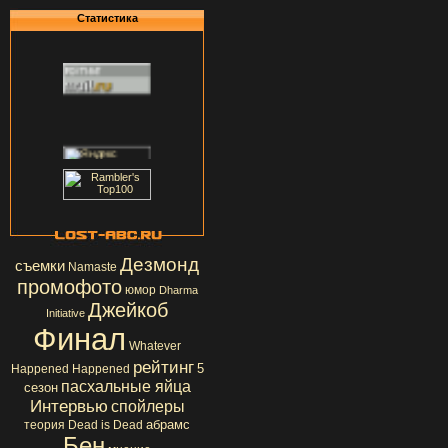
Статистика
Дезмонд
съемки
Namaste
промофото
юмор
Dharma
Джейкоб
Initiative
Финал
Whatever
рейтинг
5
Happened Happened
пасхальные яйца
сезон
Интервью
спойлеры
абрамс
теория
Dead is Dead
Бен