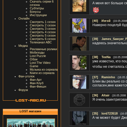
Скачать серии 6
А меня вот больше см
сезона
Субтитры
Бонусы
Инструкции
Онлайн
[40]
Изгой
(19.05.2008
Смотреть 1 сезон
Наверно поцелуй буд
Смотреть 2 сезон
Смотреть 3 сезон
Смотреть 4 сезон
Смотреть 5 сезон
Смотреть 6 сезон
[39]
James_Sawyer_F
Телеканал ABC
надеюсь значительна
Медиа
Рекламные ролики
Мобизоды
Lost Puzzle
[38]
TeeNa
(16.05.2008
Обои
уже известно, кто по
Lost:The Video
Game
чтобы не считалось
Музыка из сериала
Книги из сериала
Фан-уголок
[37]
Raminho
(16.05.
Фан-Арт
Блин вы реально со 
Фан-Клуб
согласен,мне кажется
Фан-Фикшн
Форум
[36]
Altair
(16.05.2008 
Я очень заинтригова
LOST магазин
[35]
lord723518
(16.0
А че может будет Дж