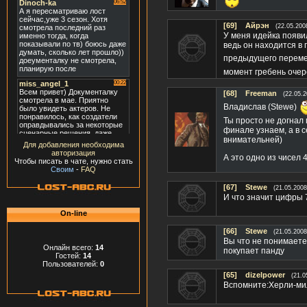
[69]
Айрэн
(22.05.200
У меня идейка появил
ведь он находится в 
предыдущего перем
момент гребень очер
[68]
Frееman
(22.05.2
Владислав (Stewe)
Ты просто не догнал
финале узнаем, а в 
внимательней)
Для добавления необходима
авторизация
А это одно из чисел 
Чтобы писать в чате, нужно стать
Своим
-
FAQ
[67]
Stewe
(21.05.2008
И что значит цифры 
On-line
[66]
Stewe
(21.05.2008
Вы что не понимаете 
Онлайн всего:
14
покупает панду
Гостей:
14
Пользователей:
0
[65]
dizelpower
(21.0
Вспомните:Херли-мил