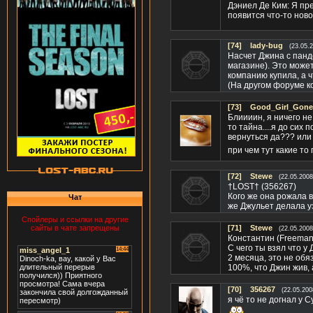
Дэниел Де Ким: Я пре
появится что-то нов
[74]
lady-bug
(23.05.
Насчет Джина с пандо
магазине). Это может
компанию купила, а ч
(На другом форуме ко
[73]
Good_Girl_Gon
Блиииин, я ничего не
то тайна....я до сих 
вернуться да??? или 
при чем тут какие то
[72]
Stewe
(22.05.2008
†LOST† (356267)
Кого же она рожала в
Чат
же Джульет делала у
Спойлеры и ссылки на другие
сайты в чате запрещены
[71]
Stewe
(22.05.2008
Константин (Frееman
С чего ты взял что у
2 месяца, это не обя
100%, что Джин жив,
[70]
356267
(22.05.200
я чё то не догнал у 