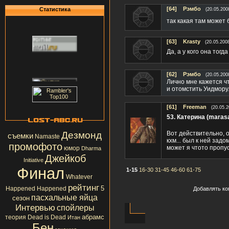
[64]
Рэмбо
Статистика
(20.05.200
так какая там может 
[63]
Krasty
(20.05.200
Да, а у кого она тог
[62]
Рэмбо
(20.05.200
Лично мне кажется ч
и отомстить Уидмору.
[61]
Frееman
(20.05.2
53. Катерина (maras
Дезмонд
Вот действительно, о
съемки
Namaste
кхм... был к ней зад
промофото
может я чтото пропу
юмор
Dharma
Джейкоб
Initiative
Финал
1-15
16-30
31-45
46-60
61-75
Whatever
рейтинг
5
Happened Happened
Добавлять ко
пасхальные яйца
сезон
Интервью
спойлеры
абрамс
теория
Dead is Dead
Итан
Бен