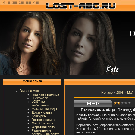
О
Меню сайта
Главное меню
Начало
»
2008
»
Май
Главная страница
О сериале
LOST на
мобильный
Магазин одежды
Пасхальные яйца. Эпизод 4х
Друзья сайта
Искать пасхальные яйца в Lost'е не т
Конкурсы
тайной. А порой их либо мало, либо 
Гостевая книга
Мы ВКонтакте
Вероятно, есть обратная зависимость
Обратная связь
Home, Часть 1” ответил на многие во
Размещение
не осталось.
рекламы на сайте