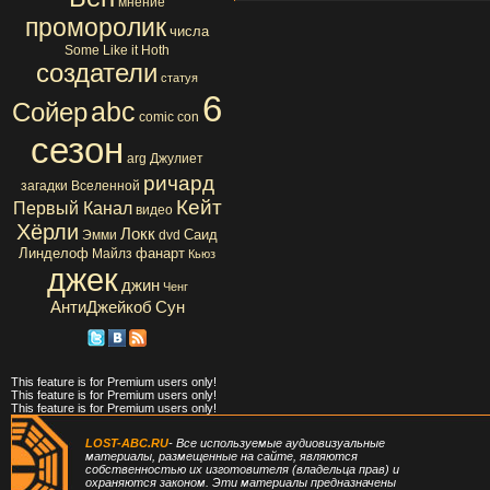
мнение
проморолик
числа
Some Like it Hoth
создатели
статуя
6
abc
Сойер
comic con
сезон
arg
Джулиет
ричард
загадки Вселенной
Кейт
Первый Канал
видео
Хёрли
Локк
Саид
Эмми
dvd
Линделоф
фанарт
Майлз
Кьюз
джек
джин
Ченг
АнтиДжейкоб
Сун
This feature is for Premium users only!
This feature is for Premium users only!
This feature is for Premium users only!
LOST-ABC.RU
- Все используемые аудиовизуальные
материалы, размещенные на сайте, являются
собственностью их изготовителя (владельца прав) и
охраняются законом. Эти материалы предназначены