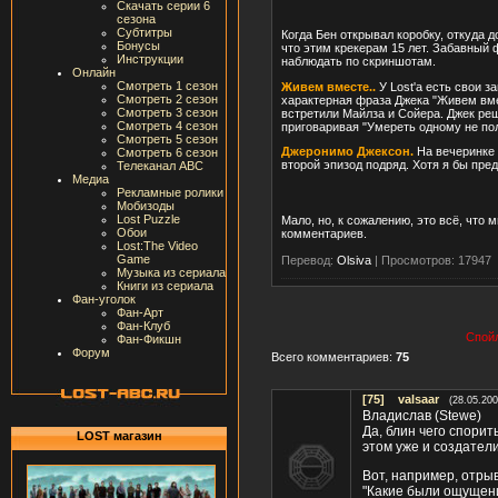
Скачать серии 6
сезона
Субтитры
Когда Бен открывал коробку, откуда д
Бонусы
что этим крекерам 15 лет. Забавный 
Инструкции
наблюдать по скриншотам.
Онлайн
Смотреть 1 сезон
Живем вместе..
У Lost'а есть свои з
Смотреть 2 сезон
характерная фраза Джека "Живем вме
Смотреть 3 сезон
встретили Майлза и Сойера. Джек реш
Смотреть 4 сезон
приговаривая "Умереть одному не по
Смотреть 5 сезон
Джеронимо Джексон.
На вечеринке 
Смотреть 6 сезон
второй эпизод подряд. Хотя я бы пред
Телеканал ABC
Медиа
Рекламные ролики
Мобизоды
Lost Puzzle
Мало, но, к сожалению, это всё, что 
Обои
комментариев.
Lost:The Video
Game
Перевод:
Olsiva
|
Просмотров: 17947
Музыка из сериала
Книги из сериала
Фан-уголок
Фан-Арт
Фан-Клуб
Спойл
Фан-Фикшн
Форум
Всего комментариев:
75
[75]
valsaar
(28.05.200
Владислав (Stewe)
Да, блин чего спорит
LOST магазин
этом уже и создатели
Вот, например, отры
"Какие были ощущен