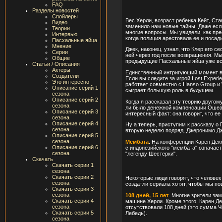
FAQ
Разделы новостей
Спойлеры
Вес Херли, возраст ребенка Кейт, Ст
Видео
заменило нам новые тайны. Даже если
Теории
многие вопросы. Мы увидели, как пре
Интервью
когда полиция арестовала ее и посад
Пасхальные яйца
Мнение
Джек, наконец, узнал, что Клер его с
Серии
ней через год после возвращения. Мы 
Общие
предыдущие Пасхальные яйца уже все
Статьи / Описания
Актеры
Единственный интригующий момент в э
Создатели
Если вы следите за игрой Lost Experi
Это интересно
работает совместно с Hanso Group и 
Описание серий 1
сыграет большую роль в будущем.
сезона
Описание серий 2
Когда я рассказал эту теорию другом
сезона
ли было денежной компенсации Ошеан
Описание серий 3
интересный факт: она говорит, что ее
сезона
Описание серий 4
Ну а теперь, приступим к рассказу о
сезона
вторую неделю подряд, Джеронимо Д
Описание серий 5
сезона
Мембата
. На конференции Карен Дек
Описание серий 6
с индонезийского "мембата" означает 
сезона
"легенду Шестерки".
Скачать
Скачать серии 1
сезона
Скачать серии 2
Некоторые люди говорят, что человек
сезона
создатли сериала хотят, чтобы мы п
Скачать серии 3
сезона
108 дней, 15 лет
. Многие зрители за
Скачать серии 4
машине Херли. Кроме этого, Карен Де
сезона
отсутствовали 108 дней (это сумма Ч
Скачать серии 5
Лебедь).
сезона