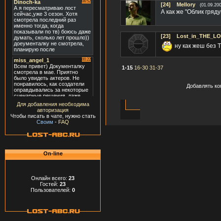
[24]
Mellory
(01.09.20
А как же "Облик гря
[23]
Lost_in_THE_L
ну как жеш без T
1-15
16-30
31-37
Добавлять ко
Для добавления необходима
авторизация
Чтобы писать в чате, нужно стать
Своим
-
FAQ
On-line
Онлайн всего:
23
Гостей:
23
Пользователей:
0