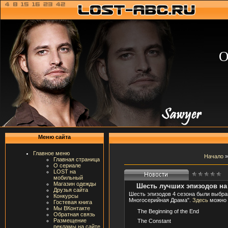
О
Меню сайта
Главное меню
Начало
Главная страница
О сериале
LOST на
мобильный
Магазин одежды
Шесть лучших эпизодов н
Друзья сайта
Шесть эпизодов 4 сезона были выбр
Конкурсы
Многосерийная Драма".
Здесь
можно у
Гостевая книга
Мы ВКонтакте
The Beginning of the End
Обратная связь
Размещение
The Constant
рекламы на сайте