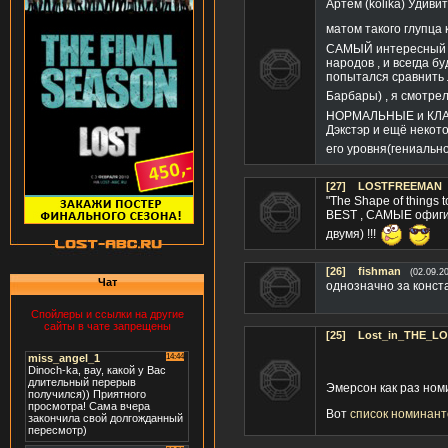
Артем (kolika) Удивит
матом такого глупца
САМЫЙ интересный и 
народов , и всегда б
попытался сравнить
Барбары) , я смотре
НОРМАЛЬНЫЕ и КЛАССН
Дэкстэр и ещё некотор
его уровня(гениально
[27]
LOSTFREEMAN
"The Shape of things 
BEST , САМЫЕ офигит
двумя) !!!
[26]
fishman
(02.09.2
Чат
однозначно за констан
Спойлеры и ссылки на другие
сайты в чате запрещены
[25]
Lost_in_THE_L
Эмерсон как раз номи
Вот
список номинанто