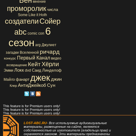
Бен
мнение
проморолик
числа
Some Like it Hoth
создатели
Сойер
6
abc
comic con
сезон
arg
Джулиет
ричард
загадки Вселенной
Первый Канал
видео
конкурс
Хёрли
Кейт
возвращение
Локк
Саид
Линделоф
Эмми
dvd
джек
джин
фанарт
Майлз
АнтиДжейкоб
Сун
Клер
This feature is for Premium users only!
This feature is for Premium users only!
This feature is for Premium users only!
LOST-ABC.RU
- Все используемые аудиовизуальные
материалы, размещенные на сайте, являются
собственностью их изготовителя (владельца прав) и
охраняются законом. Эти материалы предназначены