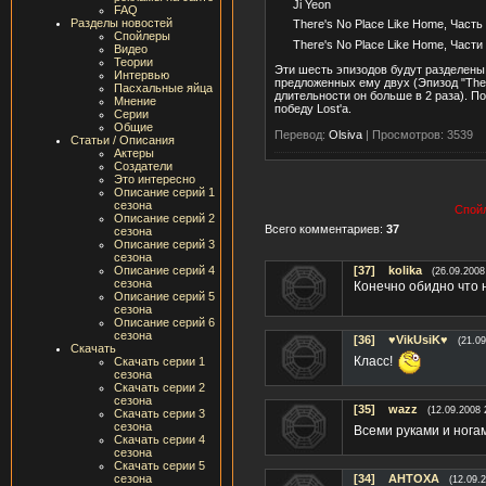
Ji Yeon
FAQ
Разделы новостей
There's No Place Like Home, Часть
Спойлеры
There's No Place Like Home, Части 
Видео
Теории
Эти шесть эпизодов будут разделены 
Интервью
предложенных ему двух (Эпизод "There
Пасхальные яйца
длительности он больше в 2 раза). П
Мнение
победу Lost'а.
Серии
Общие
Перевод:
Olsiva
|
Просмотров: 3539
Статьи / Описания
Актеры
Создатели
Это интересно
Описание серий 1
сезона
Спойл
Описание серий 2
Всего комментариев:
37
сезона
Описание серий 3
сезона
Описание серий 4
[37]
kolika
(26.09.2008
сезона
Конечно обидно что 
Описание серий 5
сезона
Описание серий 6
сезона
[36]
♥VikUsiK♥
(21.09
Скачать
Класс!
Скачать серии 1
сезона
Скачать серии 2
сезона
[35]
wazz
(12.09.2008 
Скачать серии 3
сезона
Всеми руками и нога
Скачать серии 4
сезона
Скачать серии 5
сезона
[34]
AHTOXA
(12.09.