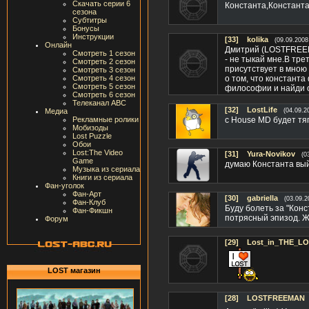
Скачать серии 6
Константа,Константа!
сезона
Субтитры
Бонусы
Инструкции
[33]
kolika
(09.09.2008
Онлайн
Дмитрий (LOSTFREEMA
Смотреть 1 сезон
- не тыкай мне.В тре
Смотреть 2 сезон
присутствует в мною
Смотреть 3 сезон
Смотреть 4 сезон
о том, что констант
Смотреть 5 сезон
философии и найди 
Смотреть 6 сезон
Телеканал ABC
[32]
LostLife
Медиа
(04.09.2
Рекламные ролики
с House MD будет тя
Мобизоды
Lost Puzzle
Обои
Lost:The Video
[31]
Yura-Novikov
(0
Game
думаю Константа вый
Музыка из сериала
Книги из сериала
Фан-уголок
Фан-Арт
[30]
gabriella
(03.09.2
Фан-Клуб
Буду болеть за "Конс
Фан-Фикшн
потрясный эпизод. Ж
Форум
[29]
Lost_in_THE_L
LOST магазин
[28]
LOSTFREEMAN