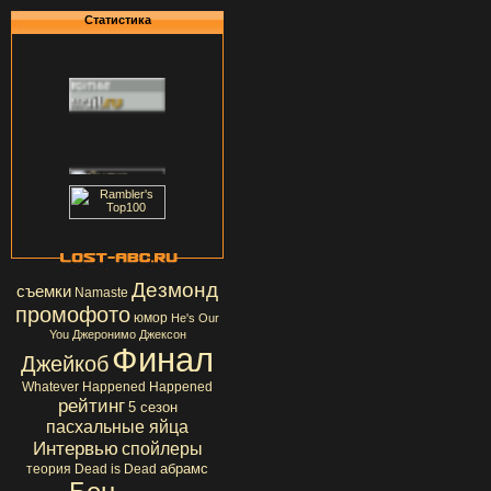
Статистика
Дезмонд
съемки
Namaste
промофото
юмор
He's Our
You
Джеронимо Джексон
Финал
Джейкоб
Whatever Happened Happened
рейтинг
5 сезон
пасхальные яйца
Интервью
спойлеры
абрамс
теория
Dead is Dead