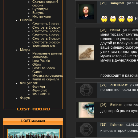
Скачать серии 6
[29]
sangreal
(20.01.2
сезона
Субтитры
Бонусы
Инструкции
Ну
Онлайн
Смотреть 1 сезон
Смотреть 2 сезон
[28]
Helika
(20.01.2009
Смотреть 3 сезон
меня терзают смутные
Смотреть 4 сезон
Смотреть 5 сезон
головке не умещаютс
Смотреть 6 сезон
другой (в плену на н
Телеканал ABC
ваще смешно смотрет
Медиа
у них там тропы прол
Рекламные ролики
мужик который не ст
Мобизоды
мужик в джунглях)он 
Lost Puzzle
Обои
Lost:The Video
Game
происходит я разоча
Музыка из сериала
Книги из сериала
Фан-уголок
[27]
ZODR-lost
(19.0
Фан-Арт
непонятно - если не
Фан-Клуб
Фан-Фикшн
Форум
[26]
Extinct
(19.01.200
да, второй ролик луч
LOST магазин
[25]
fishman
(18.01.2
и вновь второй ролик