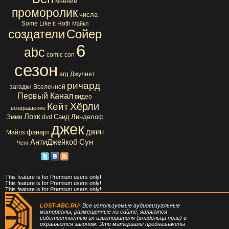
мнение
проморолик
числа
Some Like it Hoth
Майкл
создатели
Сойер
6
abc
comic con
сезон
arg
Джулиет
ричард
загадки Вселенной
Первый Канал
видео
Хёрли
Кейт
возвращение
Локк
Саид
Линделоф
Эмми
dvd
джек
джин
фанарт
Майлз
АнтиДжейкоб
Сун
Ченг
This feature is for Premium users only!
This feature is for Premium users only!
This feature is for Premium users only!
LOST-ABC.RU
- Все используемые аудиовизуальные
материалы, размещенные на сайте, являются
собственностью их изготовителя (владельца прав) и
охраняются законом. Эти материалы предназначены