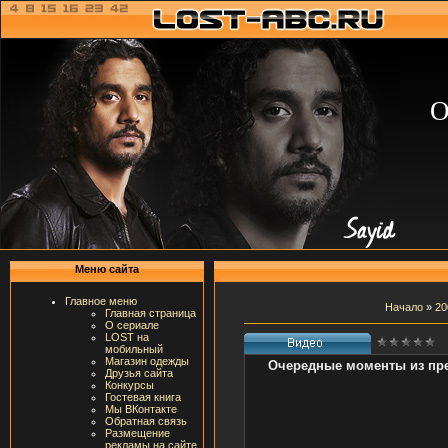
О
Меню сайта
Главное меню
Начало
»
20
Главная страница
О сериале
LOST на
мобильный
Магазин одежды
Очередные моменты из пре
Друзья сайта
Конкурсы
Гостевая книга
Мы ВКонтакте
Обратная связь
Размещение
рекламы на сайте