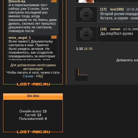
[17]
lost1992
(17.01.2
Второй ролик порадов
Кстати, а серия - оп
[16]
conan
(17.01.2009
Да,ппц!Лост-рулиз
1-15
16-30
Добавлять ко
Для добавления необходима
авторизация
Чтобы писать в чате, нужно стать
Своим
-
FAQ
On-line
Онлайн всего:
13
Гостей:
13
Пользователей:
0