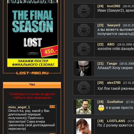
[24]
lost1992
(18.01.2
Иван (Sawyer2), архи
[23]
Sawyer2
(18.01.2
а вы можете выложит
получается скачать((
[22]
ABO
(18.01.2009 
xoroshie roliki.davayt
[21]
Ганди
(18.01.2009
ААааа!!! Хочу скорее с
[20]
alex3780
(17.01.2
Чат
Ха! Лок такой ржачн
Спойлеры и ссылки на другие
сайты в чате запрещены
[19]
Gоdfаther
(17.01
я в шоке просто 
[18]
LOSTLANS
(17.
По 2 ролику кажется 