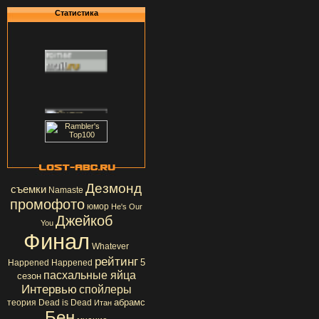
Статистика
Дезмонд
съемки
Namaste
промофото
юмор
He's Our
Джейкоб
You
Финал
Whatever
рейтинг
5
Happened Happened
пасхальные яйца
сезон
Интервью
спойлеры
абрамс
теория
Dead is Dead
Итан
Бен