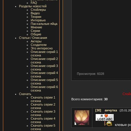
FAQ
Разделы новостей
Спойлеры
Видео
Теории
Интервью
Пасхальные яйца
Мнение
Серии
Общие
Статьи / Описания
Актеры
Создатели
Это интересно
Описание серий 1
сезона
Описание серий 2
сезона
Описание серий 3
сезона
Описание серий 4
Просмотров: 6028
сезона
Описание серий 5
сезона
Описание серий 6
сезона
Скачать
Спойл
Скачать серии 1
Всего комментариев:
30
сезона
Скачать серии 2
сезона
[30]
анчутка
(25.01.20
Скачать серии 3
сезона
Скачать серии 4
сезона
клевые р
Скачать серии 5
сезона