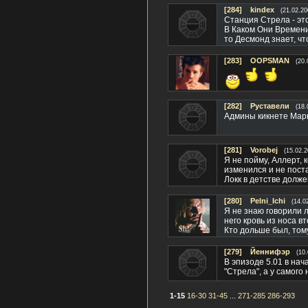
[284]
kindex
(21.02.20
Станция Стрела - это
В Каком Они Времени
то Десмонд знает, чт
[283]
OOPSMAN
(20.
[282]
Руставели
(18.
Админы кикнете Марь
[281]
Vorobej
(15.02.2
Я не пойму, Аллерт, 
изменился и не пост
Локк в детстве долж
[280]
Pelni_Ichi
(14.0
Я не знаю говорили л
него кровь из носа в
Кто дольше был, тому
[279]
Йеннифэр
(10
В эпизоде 5.01 в на
"Стрела", а у самого
1-15
16-30
31-45
...
271-285
286-293