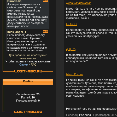
Девичья фамилия
Может быть, это ни о чем не говорит
вспомнить девичью фамилию своей мам
на на тот факт, что Фарадей не успе
фамилию, Хокинг.
ОГОНЬ!
Если говорить о внутри-сериальных ш
как кто-нибудь кричит слово «Огонь!
утонченным во Фрогурте.
4, 8, 15
В то время, как Джек приводил в чувс
Для добавления необходима
совпадениям, но после того как они 
авторизация
не подошло бы?
Чтобы писать в чате, нужно стать
Своим
-
FAQ
Mисс Хокинг
Если вы такой же как я, то в тот мом
On-line
должен найти Дезмонд. Она британка, 
наиболее вероятный кандидат на поз
последнее, ее эффектное появление п
мама Фарадея тоже будет играть ключ
Онлайн всего:
20
один человек.
Гостей:
20
Пользователей:
0
Не стесняйтесь оставлять свои ком
Перевод:
Poisoned
|
Просмотров: 417