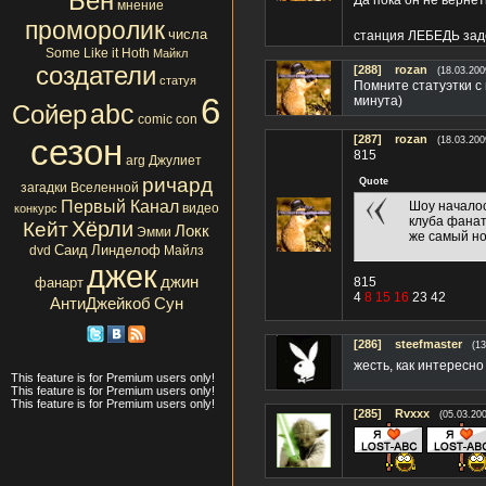
Бен
Да пока он не вернёт
мнение
проморолик
числа
станция ЛЕБЕДЬ заде
Some Like it Hoth
Майкл
создатели
[288]
rozan
(18.03.200
статуя
Помните статуэтки с 
6
минута)
abc
Сойер
comic con
сезон
[287]
rozan
(18.03.200
815
arg
Джулиет
ричард
Quote
загадки Вселенной
Первый Канал
Шоу началос
видео
конкурс
клуба фанат
Хёрли
Кейт
Локк
Эмми
же самый но
Саид
Линделоф
dvd
Майлз
джек
джин
фанарт
815
4
8 15 16
23 42
АнтиДжейкоб
Сун
[286]
steefmaster
(13
жесть, как интересн
This feature is for Premium users only!
This feature is for Premium users only!
This feature is for Premium users only!
[285]
Rvxxx
(05.03.20