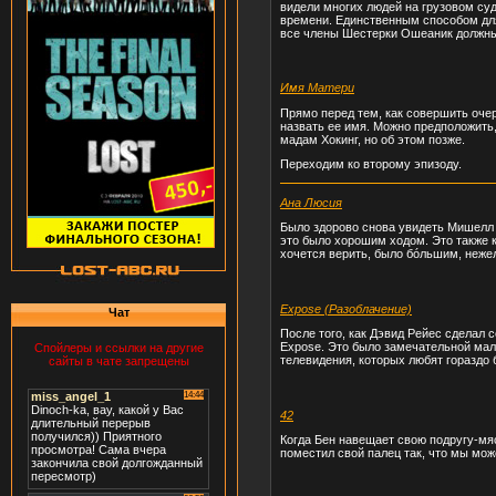
видели многих людей на грузовом су
времени. Единственным способом для
все члены Шестерки Ошеаник должны 
Имя Матери
Прямо перед тем, как совершить очер
назвать ее имя. Можно предположить,
мадам Хокинг, но об этом позже.
Переходим ко второму эпизоду.
Ана Люсия
Было здорово снова увидеть Мишелл 
это было хорошим ходом. Это также к
хочется верить, было бóльшим, неже
Expose (Разоблачение)
Чат
После того, как Дэвид Рейес сделал 
Expose. Это было замечательной мал
Спойлеры и ссылки на другие
телевидения, которых любят гораздо 
сайты в чате запрещены
42
Когда Бен навещает свою подругу-мяс
поместил свой палец так, что мы мож