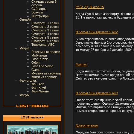
Скачать серии 6
сезона
Рейс 23, Выход 15
Субтитры
Бонусы
Когда Сун была в аэропорту, женщина
Инструкции
15. Не важно, как далеко в будущем о
Онлайн
Смотреть 1 сезон
Смотреть 2 сезон
Смотреть 3 сезон
В Каком Они Времени? №2
Смотреть 4 сезон
Смотреть 5 сезон
Было стравнительно легко определить
Смотреть 6 сезон
было после финала 2-ого сезона. Но к
Телеканал ABC
самолету в 3м сезоне в 5-ом эпизоде,
Медиа
то между 27 ноября и 2 декабря 2004 
Рекламные ролики
Мобизоды
Lost Puzzle
Обои
Компас
Lost:The Video
Game
Когда Алперт встретил Локка, он дал 
Музыка из сериала
Этот же компас был и среди вещей во
Книги из сериала
Сейчас это уже очевидно, что Локк д
Фан-уголок
Фан-Арт
Фан-Клуб
Фан-Фикшн
В Каком Они Времени? №3
Форум
После третьего прыжка в этой серии, 
после крушения. Однако, Дезмонд сп
Инмэн, его партнер по станции Лебедь
прыжок скорее всего перенес их куда
LOST магазин
Кровотечения
Фарадей был обеспокоен тем что у Ша