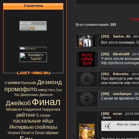
Статистика
Спойл
Всего комментариев:
293
[293]
Saidov_Ali
(06.
Вот это я понимаю. 
[292]
69zebra69
(10.0
У всех после вспышк
http://picthost.ru/ima
[291]
Rekombo
(16.0
Про фрогурта уже го
Дезмонд
съемки
Namaste
они помогли ему пост
промофото
юмор
He's Our
[290]
newSawyer
(06
You
Джеронимо Джексон
Скачки во времени б
Финал
Джейкоб
Whatever Happened Happened
рейтинг
[289]
rozan
(18.03.200
5 сезон
Quote
пасхальные яйца
Или тут тоже
Интервью
спойлеры
абрамс
теория
Dead is Dead