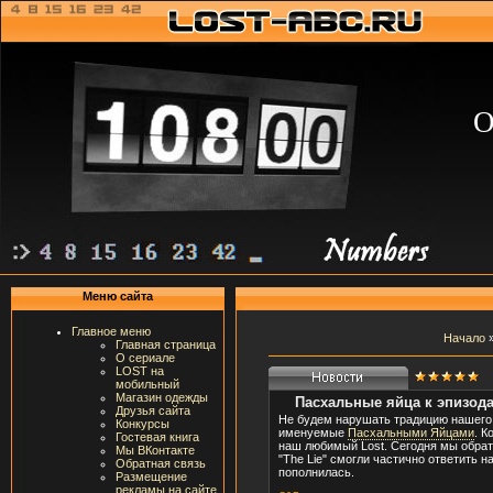
О
Меню сайта
Главное меню
Начало
Главная страница
О сериале
LOST на
мобильный
Магазин одежды
Пасхальные яйца к эпизодам
Друзья сайта
Не будем нарушать традицию нашего
Конкурсы
именуемые
Пасхальными Яйцами
. К
Гостевая книга
наш любимый Lost. Сегодня мы обрати
Мы ВКонтакте
"The Lie" смогли частично ответить 
Обратная связь
пополнилась.
Размещение
рекламы на сайте