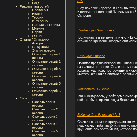
815
FAQ
Разделы новостей
Шоу началось просто, и если вы это 
Спойлеры
Кэндл установил свой будильник на 8
Видео
Острове.
Теории
Интервью
Пасхальные яйца
Мнение
Заедающая Пластинка
Серии
Общие
Возможно, вы не заметили что у Кэн
Статьи / Описания
скачки во времени, которые они испы
Актеры
Создатели
Это интересно
Описание серий 1
Станция Стрела
сезона
Описание серий 2
Помимо предзнаменования шквальног
сезона
назначение станции. Она использовал
Описание серий 3
Хораса Гудспида, построившего хижи
сезона
мистер Эко нашел библию с половино
Описание серий 4
сезона
Описание серий 5
сезона
Фотография Джека
Описание серий 6
сезона
Как и ожидалось, у Кейт дома была ф
Скачать
сейчас, было время, когда Джек часте
Скачать серии 1
сезона
Скачать серии 2
сезона
В Каком Они Времени? №1
Скачать серии 3
сезона
Скачки во времени предлагают всем 
Скачать серии 4
подсказки, чтобы приблизительно оп
сезона
крушение самолета Йеми, которое про
Скачать серии 5
сезона