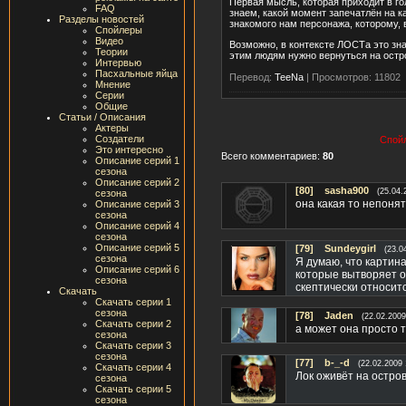
Первая мысль, которая приходит в го
FAQ
знаем, какой момент запечатлён на 
Разделы новостей
знакомого нам персонажа, которому, 
Спойлеры
Видео
Возможно, в контексте ЛОСТа это зна
Теории
этим людям нужно вернуться на остр
Интервью
Пасхальные яйца
Перевод:
TeeNa
|
Просмотров: 11802
Мнение
Серии
Общие
Статьи / Описания
Актеры
Создатели
Спойл
Это интересно
Всего комментариев:
80
Описание серий 1
сезона
Описание серий 2
[80]
sasha900
(25.04.
сезона
она какая то непоня
Описание серий 3
сезона
Описание серий 4
сезона
Описание серий 5
[79]
Sundeygirl
(23.0
сезона
Я думаю, что картина
Описание серий 6
которые вытворяет ос
сезона
скептически относится
Скачать
Скачать серии 1
сезона
[78]
Jaden
(22.02.2009
Скачать серии 2
а может она просто т
сезона
Скачать серии 3
сезона
[77]
b-_-d
(22.02.2009 
Скачать серии 4
Лок оживёт на остро
сезона
Скачать серии 5
сезона