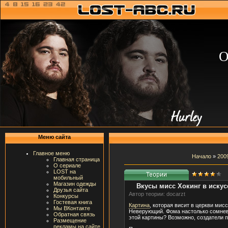
О
Меню сайта
Главное меню
Начало
»
200
Главная страница
О сериале
LOST на
мобильный
Магазин одежды
Вкусы мисс Хокинг в искусс
Друзья сайта
Автор теории: docarzt
Конкурсы
Гостевая книга
Картина
, которая висит в церкви мис
Мы ВКонтакте
Неверующий. Фома настолько сомневал
Обратная связь
этой картины? Возможно, создатели п
Размещение
рекламы на сайте