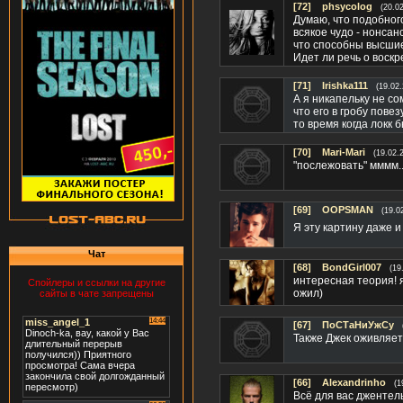
[72]
phsycolog
(20.0
Думаю, что подобног
всякое чудо - нонсан
что способны высшие
Идет ли речь о воскр
[71]
Irishka111
(19.02
А я никапельку не со
что его в гробу пове
то время когда локк б
[70]
Mari-Mari
(19.02.
"послежовать" мммм.
[69]
OOPSMAN
(19.0
Я эту картину даже и
Чат
[68]
BondGirl007
(19
интересная теория! я
Спойлеры и ссылки на другие
ожил)
сайты в чате запрещены
[67]
ПоСТаНиУжСу
Также Джек оживляет
[66]
Alexandrinho
(1
Всё для вас джентел