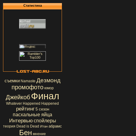
Статистика
Дезмонд
съемки
Namaste
промофото
юмор
Финал
Джейкоб
Whatever Happened Happened
рейтинг
5 сезон
пасхальные яйца
Интервью
спойлеры
абрамс
теория
Dead is Dead
Итан
Бен
мнение