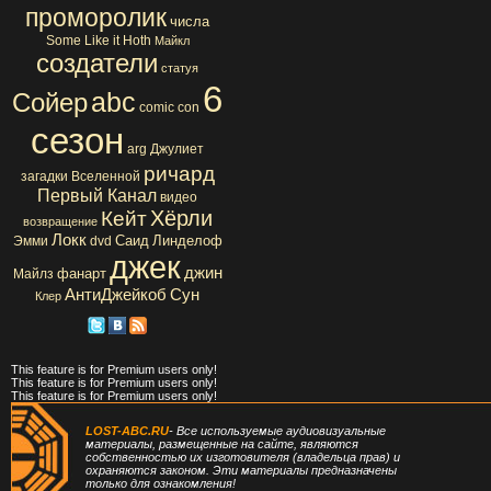
проморолик
числа
Some Like it Hoth
Майкл
создатели
статуя
6
abc
Сойер
comic con
сезон
arg
Джулиет
ричард
загадки Вселенной
Первый Канал
видео
Хёрли
Кейт
возвращение
Локк
Саид
Линделоф
Эмми
dvd
джек
джин
фанарт
Майлз
АнтиДжейкоб
Сун
Клер
This feature is for Premium users only!
This feature is for Premium users only!
This feature is for Premium users only!
LOST-ABC.RU
- Все используемые аудиовизуальные
материалы, размещенные на сайте, являются
собственностью их изготовителя (владельца прав) и
охраняются законом. Эти материалы предназначены
только для ознакомления!