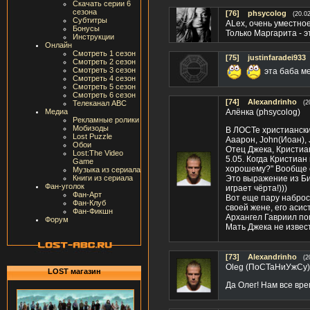
Скачать серии 6
сезона
[76]
phsycolog
(20.0
Субтитры
ALex, очень уместно
Бонусы
Только Маргарита - э
Инструкции
Онлайн
Смотреть 1 сезон
[75]
justinfaradei933
Смотреть 2 сезон
Смотреть 3 сезон
эта баба ме
Смотреть 4 сезон
Смотреть 5 сезон
Смотреть 6 сезон
[74]
Alexandrinho
Телеканал ABC
(2
Медиа
Алёнка (phsycolog)
Рекламные ролики
Мобизоды
В ЛОСТе христиански
Lost Puzzle
Ааарон, John(Иоан),
Обои
Отец Джека, Кристиан
Lost:The Video
5.05. Когда Кристиан
Game
хорошему?" Вообще с
Музыка из сериала
Книги из сериала
Это выражение из Биб
Фан-уголок
играет чёрта!)))
Фан-Арт
Вот еще пару наброс
Фан-Клуб
своей жене, его асис
Фан-Фикшн
Архангел Гавриил по
Форум
Мать Джека не извес
[73]
Alexandrinho
(2
Oleg (ПоСТаНиУжСу)
LOST магазин
Да Олег! Нам все вре