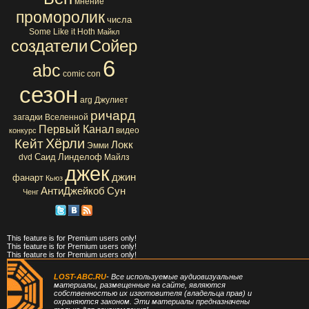
мнение
проморолик
числа
Some Like it Hoth
Майкл
создатели
Сойер
6
abc
comic con
сезон
arg
Джулиет
ричард
загадки Вселенной
Первый Канал
видео
конкурс
Хёрли
Кейт
Локк
Эмми
Саид
Линделоф
dvd
Майлз
джек
джин
фанарт
Кьюз
АнтиДжейкоб
Сун
Ченг
This feature is for Premium users only!
This feature is for Premium users only!
This feature is for Premium users only!
LOST-ABC.RU
- Все используемые аудиовизуальные
материалы, размещенные на сайте, являются
собственностью их изготовителя (владельца прав) и
охраняются законом. Эти материалы предназначены