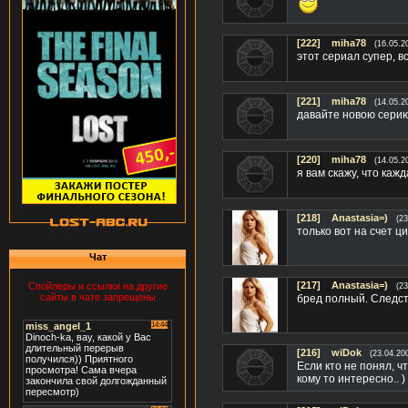
[222]
miha78
(16.05.2
этот сериал супер, 
[221]
miha78
(14.05.2
давайте новою серию
[220]
miha78
(14.05.2
я вам скажу, что каж
[218]
Anastasia=)
(23
только вот на счет ц
Чат
[217]
Anastasia=)
Спойлеры и ссылки на другие
(23
сайты в чате запрещены
бред полный. Следст
[216]
wiDok
(23.04.20
Если кто не понял, ч
кому то интересно.. )