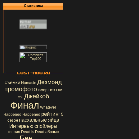
Статистика
Дезмонд
съемки
Namaste
промофото
юмор
He's Our
Джейкоб
You
Финал
Whatever
рейтинг
5
Happened Happened
пасхальные яйца
сезон
Интервью
спойлеры
абрамс
теория
Dead is Dead
Бен