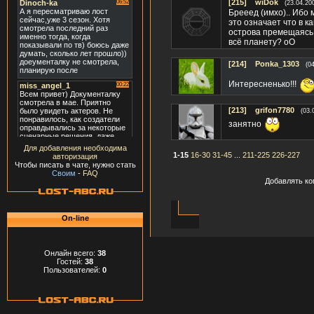
[215]
wiDok
(23.04.20
Брееед (имхо).. Ибо 
это означает что в к
острова премещаясь
всё планету? оО
[214]
Ponka_1303
(0
Интересненько!!!
[213]
grifon7780
(03.
занятно
Для добавления необходима
1-15
16-30
31-45
...
211-225
226-227
авторизация
Чтобы писать в чате, нужно стать
Своим
-
FAQ
Добавлять ко
On-line
Онлайн всего:
38
Гостей:
38
Пользователей:
0