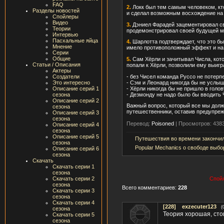
FAQ
2.
Локк был тем самым человеком, кто
Разделы новостей
и сделал возможным восхождение на 
Спойлеры
Видео
3.
Дэниел Фарадей зацементировал св
Теории
продемонстрировал своей будущей ма
Интервью
Пасхальные яйца
4.
Шарлотта подтверждает, что это бы
Мнение
имело противоположный эффект и на 
Серии
Общие
5.
Сам Хёрли и зачитывал Числа, кот
Статьи / Описания
попали к Хёрли, позволили ему выигр
Актеры
- без Чисел команда Руссо не потерп
Создатели
- Сэм и Леонард никогда бы не услы
Это интересно
- Хёрли никогда бы не пришло в голо
Описание серий 1
- Дезмонду не надо было бы вводить 
сезона
Описание серий 2
Важный вопрос, который все мы долж
сезона
путешественники, оставив предупре
Описание серий 3
сезона
Перевод:
Poisoned
|
Просмотров: 438
Описание серий 4
сезона
Описание серий 5
Путешествия во времени закончи
сезона
Popular Mechanics о свободе выбор
Описание серий 6
сезона
Скачать
Скачать серии 1
сезона
Скачать серии 2
Спойл
сезона
Всего комментариев:
228
Скачать серии 3
сезона
Скачать серии 4
[228]
exzecuter123
(
сезона
Теория хорошая, сто
Скачать серии 5
сезона