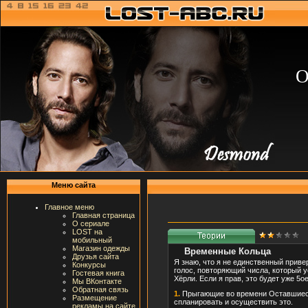
О
Меню сайта
Главное меню
Главная страница
О сериале
LOST на
мобильный
Магазин одежды
Временные Кольца
Друзья сайта
Я знаю, что я не единственный привер
Конкурсы
голос, повторяющий числа, который 
Гостевая книга
Хёрли. Если я прав, это будет уже 5
Мы ВКонтакте
Обратная связь
1.
Прыгающие во времени Оставшиеся 
Размещение
спланировать и осуществить это.
рекламы на сайте