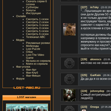
Скачать серии 6
сезона
Субтитры
[227]
in7sky
(23.02.20
Бонусы
"....Прыгающие во в
Инструкции
они дали Другим 50 л
Онлайн
и не только другие!
Смотреть 1 сезон
инструкции Чанга, к
Смотреть 2 сезон
самолет с наркотой. 
Смотреть 3 сезон
Смотреть 4 сезон
а кусок пленки в стре
Смотреть 5 сезон
Смотреть 6 сезон
потеряшк должны был
Телеканал ABC
например в прямом к
Медиа
жемчужину и просмот
Рекламные ролики
спросите как нацти? 
Мобизоды
выйти чтобы принять 
Lost Puzzle
Обои
Lost:The Video
Game
[226]
alexescs
(03.08
Музыка из сериала
жестоко но не знаю 
Книги из сериала
Фан-уголок
Фан-Арт
Фан-Клуб
[225]
GarKain
Фан-Фикшн
(20.06.
Форум
Да да да я со всем с
[224]
johnnydep
(06.
Самый интригующий с
LOST магазин
людей)))
[223]
Onega
(27.05.20