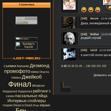
Статистика
[143]
dezzie
(13.03.20
Дааа, неожиданный 
[142]
NoBan
(13.03.20
редкий случай
[141]
sin12
(13.03.200
я шестой сезон ща кач
Дезмонд
съемки
Namaste
1-15
16-30
31-45
...
136-150
151-155
промофото
юмор
Dharma
Добавлять ко
Джейкоб
Initiative
Финал
Whatever
рейтинг
5
Happened Happened
пасхальные яйца
сезон
Интервью
спойлеры
абрамс
теория
Dead is Dead
Итан
Бен