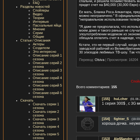
спальни, и решила позаимствовать ма
FAQ
придет счет на $40,000 (30,000 Евро) 
Разделы новостей
Спойлеры
Ее мать, Бланка Роса Алкантара, пре
Видео
можно неограничено." В официальном
Теории
"неправильном использовании телефо
Интервью
Пасхальные яйца
"Я даже не предполагала, что исполь
Мнение
моем доме и такого раньше не случал
Серии
злоупотреблении модемом из экономи
Общие
обещала оплатить счет в надежде, чт
Статьи / Описания
Актеры
Кстати, это не первый случай, когда 
Создатели
заводской рабочий из Великобритании 
Это интересно
30 эпизодов любимых ТВ-шоу. Так чт
Описание серий 1
сезона
Перевод:
Olsiva
|
Просмотров: 16204
Описание серий 2
сезона
Описание серий 3
сезона
Описание серий 4
Спойл
сезона
Описание серий 5
Всего комментариев:
155
сезона
Описание серий 6
сезона
[155]
huLcher
(01.08.
Скачать
1 серия 300$ , с 3G мо
Скачать серии 1
сезона
Скачать серии 2
сезона
[154]
fighter_S
Скачать серии 3
(19.03
сезона
хороша дочка.. неуж
Скачать серии 4
сезона
Скачать серии 5
сезона
[153]
Ale$$andro
(18