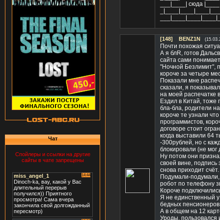
___|____| сюда |____
_|____|____|____|__
___|____|____|____|
[148]
BENZ1N
(15.03.
Почти похожая ситуа
А я блR, готов Дальс
сайта сами понимает
"Ночной Безлимит", 
короче за четыре мес
Показали мне распеча
сказали, я показывал
на моей распечатке 
Ездил в Китай, тоже 
бла-бла, родители на
короче те узнали что
программистов, коро
договоре стоит огран
когда выставили 64 т
Чат
-300рублей, но с ка
блокировали (не мог 
Спойлеры и ссылки на другие
Ну потом они признал
сайты в чате запрещены
своей вине, подпись 
снова приходит счёт.
Подумали-подумали, п
робот по телефону з
Короче подключились
Я не единственный у 
бедных пенсионеров!
А в общем на 12 кар
Уроды, пользовался 