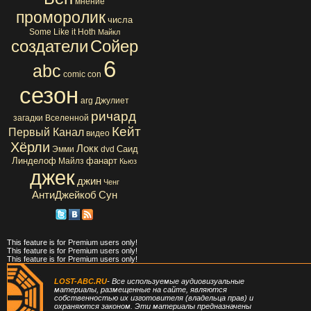
мнение
проморолик
числа
Some Like it Hoth
Майкл
создатели
Сойер
6
abc
comic con
сезон
arg
Джулиет
ричард
загадки Вселенной
Кейт
Первый Канал
видео
Хёрли
Локк
Саид
Эмми
dvd
Линделоф
фанарт
Майлз
Кьюз
джек
джин
Ченг
АнтиДжейкоб
Сун
This feature is for Premium users only!
This feature is for Premium users only!
This feature is for Premium users only!
LOST-ABC.RU
- Все используемые аудиовизуальные
материалы, размещенные на сайте, являются
собственностью их изготовителя (владельца прав) и
охраняются законом. Эти материалы предназначены