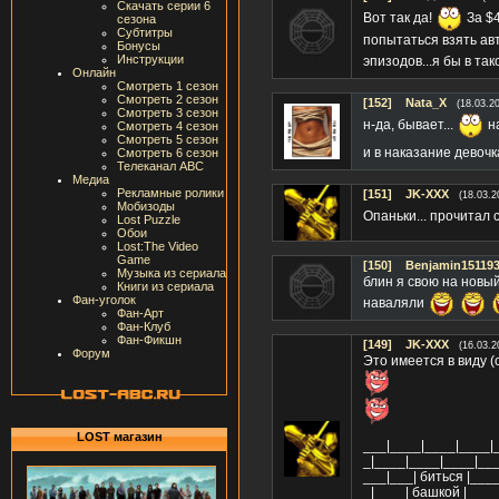
Скачать серии 6
Вот так да!
За $4
сезона
Субтитры
попытаться взять авт
Бонусы
Инструкции
эпизодов...я бы в та
Онлайн
Смотреть 1 сезон
Смотреть 2 сезон
[152]
Nata_X
(18.03.2
Смотреть 3 сезон
н-да, бывает...
на
Смотреть 4 сезон
Смотреть 5 сезон
и в наказание девоч
Смотреть 6 сезон
Телеканал ABC
Медиа
Рекламные ролики
[151]
JK-XXX
(18.03.2
Мобизоды
Опаньки... прочитал
Lost Puzzle
Обои
Lost:The Video
Game
[150]
Benjamin15119
Музыка из сериала
блин я свою на новы
Книги из сериала
Фан-уголок
наваляли
Фан-Арт
Фан-Клуб
Фан-Фикшн
[149]
JK-XXX
(16.03.2
Форум
Это имеется в виду (
LOST магазин
___|____|____|____|
_|____|____|____|__
___|___| биться |___
_|____| башкой |____