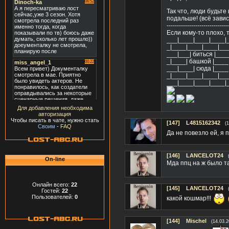
Так что, люди будьт
подальше! (всё зави
------------------------------
Если кому-то плохо, 
___|____|____|____|
_|____|____|____|__
___|___| биться |___
_|____| башкой |____
___|____| сюда |____
_|____|____|____|__
___|____|____|____|
Для добавления необходима
авторизация
Чтобы писать в чате, нужно стать
[147]
L4815162342
(
Своим
-
FAQ
Да не повезло ей, я 
[146]
LANCELOT24
On-line
Мда ппц на ж было т
Онлайн всего:
22
[145]
LANCELOT24
Гостей:
22
Пользователей:
0
какой кошмар!!!
[144]
Mischel
(14.03.2