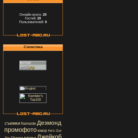
Онлайн всего:
20
Гостей:
20
Пользователей:
0
Статистика
Дезмонд
съемки
Namaste
промофото
юмор
He's Our
Джейкоб
You
Dharma Initiative