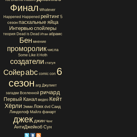
Финал
Whatever
рейтинг
5
Happened Happened
пасхальные яйца
сезон
Интервью
спойлеры
абрамс
теория
Dead is Dead
Итан
Бен
мнение
проморолик
числа
Some Like it Hoth
создатели
статуя
6
abc
Сойер
comic con
сезон
arg
Джулиет
ричард
загадки Вселенной
Кейт
Первый Канал
видео
Хёрли
Локк
Саид
Эмми
dvd
Линделоф
фанарт
Майлз
джек
джин
Ченг
АнтиДжейкоб
Сун