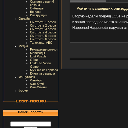
Скачать серии 6
сезона
Рейтинг вышедших эпизодо
Субтитры
Бонусы
Инструкции
Вторую неделю подряд LOST не р
Онлайн
и занял последнее место в нашем
Смотреть 1 сезон
Смотреть 2 сезон
Happened Happened» нарушит эт
Смотреть 3 сезон
Смотреть 4 сезон
Смотреть 5 сезон
Смотреть 6 сезон
Телеканал ABC
Медиа
Рекламные ролики
Мобизоды
Lost Puzzle
Обои
Lost:The Video
Game
Музыка из сериала
Книги из сериала
Фан-уголок
Фан-Арт
Фан-Клуб
Фан-Фикшн
Форум
Поиск новостей