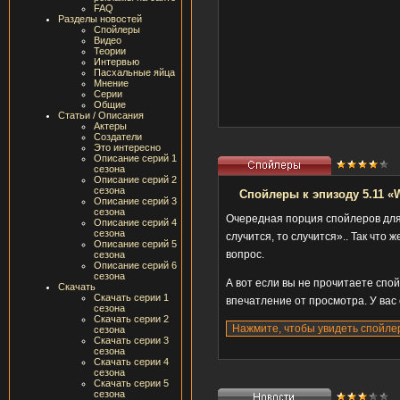
FAQ
Разделы новостей
Спойлеры
Видео
Теории
Интервью
Пасхальные яйца
Мнение
Серии
Общие
Статьи / Описания
Актеры
Создатели
Это интересно
Описание серий 1
сезона
Описание серий 2
сезона
Спойлеры к эпизоду 5.11 «
Описание серий 3
сезона
Очередная порция спойлеров для
Описание серий 4
сезона
случится, то случится».. Так что
Описание серий 5
вопрос.
сезона
Описание серий 6
сезона
А вот если вы не прочитаете спой
Скачать
Скачать серии 1
впечатление от просмотра. У вас 
сезона
Скачать серии 2
сезона
Скачать серии 3
сезона
Скачать серии 4
сезона
Скачать серии 5
сезона