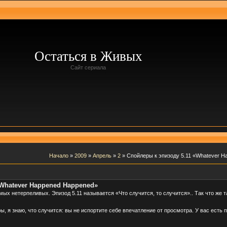
Остаться в Живых
Сайт сериала
Начало
»
2009
»
Апрель
»
2
» Спойлеры к эпизоду 5.11 «Whatever 
«Whatever Happened Happened»
ых нетерпеливых. Эпизод 5.11 называется «Что случится, то случится».. Так что же 
ы, я знаю, что случится: вы не испортите себе впечатление от просмотра. У вас есть 