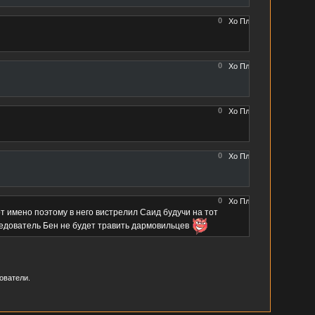
0
0
0
0
0
т имено поэтому в него вистрелил Саид будучи на тот
следователь Бен не будет травить дармовильцев
ователи.