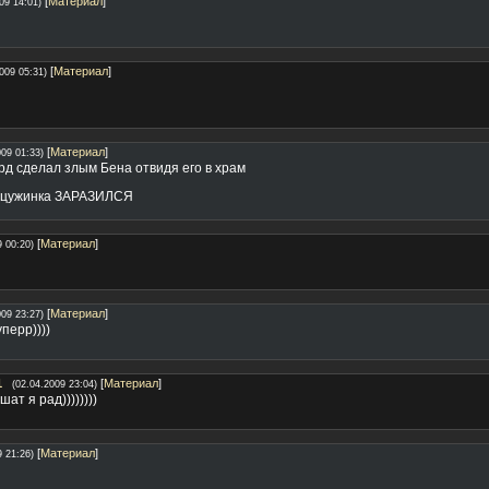
[
Материал
]
09 14:01)
[
Материал
]
009 05:31)
[
Материал
]
009 01:33)
д сделал злым Бена отвидя его в храм
анцужинка ЗАРАЗИЛСЯ
[
Материал
]
9 00:20)
[
Материал
]
009 23:27)
перр))))
1
[
Материал
]
(02.04.2009 23:04)
ат я рад))))))))
[
Материал
]
9 21:26)