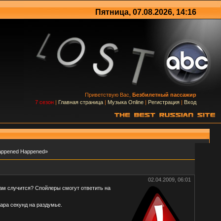
Пятница, 07.08.2026, 14:16
Приветствую Вас,
Безбилетный пассажир
7 сезон
|
Главная страница
|
Музыка Online
|
Регистрация
|
Вход
Happened Happened»
02.04.2009, 06:01
там случится? Спойлеры смогут ответить на
пара секунд на раздумье.