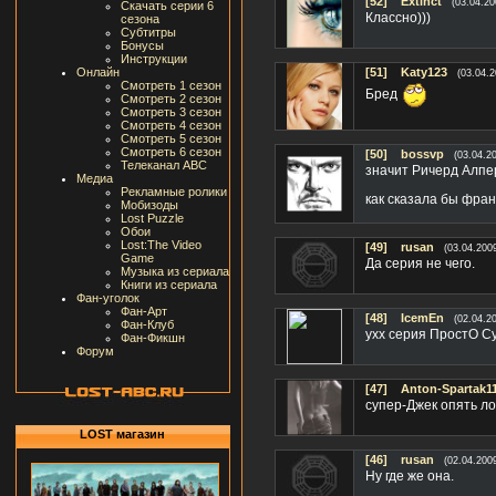
[52]
Extinct
(03.04.20
Скачать серии 6
Классно)))
сезона
Субтитры
Бонусы
Инструкции
Онлайн
[51]
Katy123
(03.04.2
Смотреть 1 сезон
Бред
Смотреть 2 сезон
Смотреть 3 сезон
Смотреть 4 сезон
Смотреть 5 сезон
Смотреть 6 сезон
[50]
bossvp
(03.04.2
Телеканал ABC
значит Ричерд Алпер
Медиа
Рекламные ролики
как сказала бы фр
Мобизоды
Lost Puzzle
Обои
Lost:The Video
[49]
rusan
(03.04.200
Game
Да серия не чего.
Музыка из сериала
Книги из сериала
Фан-уголок
Фан-Арт
[48]
IcemEn
(02.04.2
Фан-Клуб
ухх серия ПростО Су
Фан-Фикшн
Форум
[47]
Anton-Spartak1
супер-Джек опять лош
LOST магазин
[46]
rusan
(02.04.200
Ну где же она.