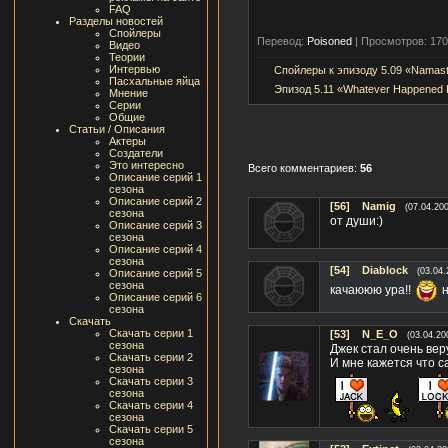
FAQ
Разделы новостей
Спойлеры
Перевод:
Poisoned
|
Просмотров: 170
Видео
Теории
Интервью
Спойлеры к эпизоду 5.09 «Namas
Пасхальные яйца
Эпизод 5.11 «Whatever Happened
Мнение
Серии
Общие
Статьи / Описания
Актеры
Создатели
Это интересно
Всего комментариев:
56
Описание серий 1
сезона
Описание серий 2
[56]
Namig
(07.04.200
сезона
от души:)
Описание серий 3
сезона
Описание серий 4
сезона
[54]
Diablock
(03.04.
Описание серий 5
сезона
качаююю ура!!
н
Описание серий 6
сезона
Скачать
Скачать серии 1
[53]
N_E_O
(03.04.20
сезона
Джек стал очень вер
Скачать серии 2
И мне кажется что с
сезона
Скачать серии 3
сезона
Скачать серии 4
сезона
Скачать серии 5
сезона