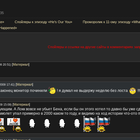
35
te»
Спойлеры к эпизоду «He's Our You»
Проморолик к 11-ому эпизоду «Wha
 Happened»
Спойлеры и ссылки на другие сайты в комментариях за
[
Материал
]
9 20:51)
[
Материал
]
2009 17:41)
аконец монитор починили
! я думал не выдержу неделю без лоста
!!!
[
Материал
]
09 15:09)
ующим. А Локк вовсе не убьет Бена, если бы он этого хотел то давно бы уже 
амолет упал примерно в 2000 каком то году, и видимо на ход истории что-ото 