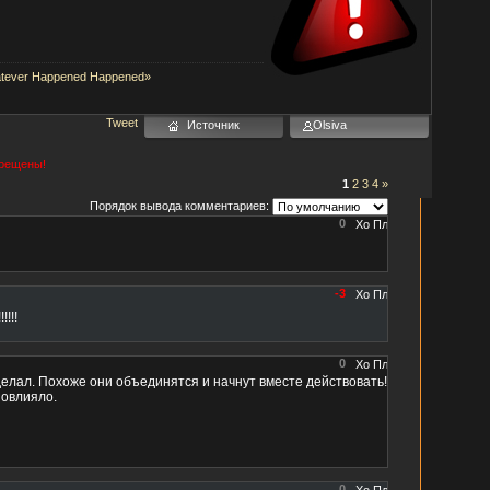
tever Happened Happened»
Tweet
Источник
Olsiva
прещены!
1
2
3
4
»
Порядок вывода комментариев:
0
-3
!!!!!
0
сделал. Похоже они объединятся и начнут вместе действовать!
повлияло.
0