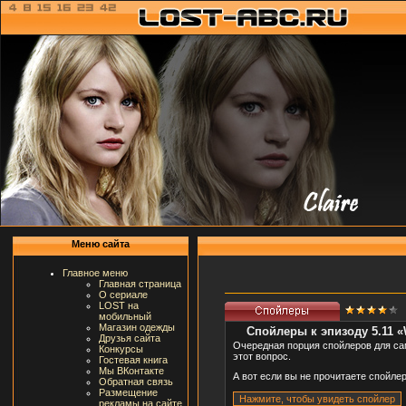
Меню сайта
Главное меню
Главная страница
О сериале
LOST на
мобильный
Магазин одежды
Спойлеры к эпизоду 5.11 
Друзья сайта
Очередная порция спойлеров для сам
Конкурсы
этот вопрос.
Гостевая книга
Мы ВКонтакте
А вот если вы не прочитаете спойлер
Обратная связь
Размещение
рекламы на сайте