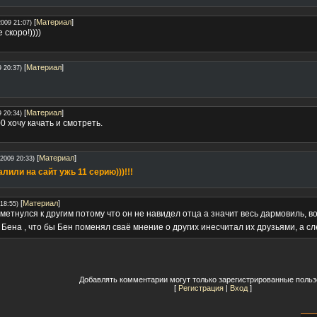
[
Материал
]
2009 21:07)
 скоро!))))
[
Материал
]
9 20:37)
[
Материал
]
9 20:34)
0 хочу качать и смотреть.
[
Материал
]
.2009 20:33)
лили на сайт ужь 11 серию)))!!!
[
Материал
]
18:55)
етнулся к другим потому что он не навидел отца а значит весь дармовиль, во
 Бена , что бы Бен поменял сваё мнение о других инесчитал их друзьями, а 
Добавлять комментарии могут только зарегистрированные польз
[
Регистрация
|
Вход
]