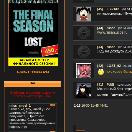
[45]
lusichk1
(02.04.
интересненько!!!!!уже
[44]
rusan
(02.04.200
www.rusan.ucoz.ru
[43]
rusan
(02.04.200
Жду не дождусь 21-0
[42]
LOST_92
(02.04
по скорее бы за
Чат
[41]
PUSI
(02.04.2009 
Маленький бен перем
Спойлеры и ссылки на другие
момент "другим" для
сайты в чате запрещены
1-15
16-30
31-45
46-51