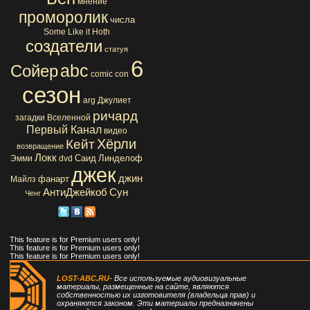
мнение
проморолик
числа
Some Like it Hoth
создатели
статуя
6
abc
Сойер
comic con
сезон
arg
Джулиет
ричард
загадки Вселенной
Первый Канал
видео
Хёрли
Кейт
возвращение
Локк
Саид
Линделоф
Эмми
dvd
джек
джин
фанарт
Майлз
АнтиДжейкоб
Сун
Ченг
This feature is for Premium users only!
This feature is for Premium users only!
This feature is for Premium users only!
LOST-ABC.RU
- Все используемые аудиовизуальные
материалы, размещенные на сайте, являются
собственностью их изготовителя (владельца прав) и
охраняются законом. Эти материалы предназначены