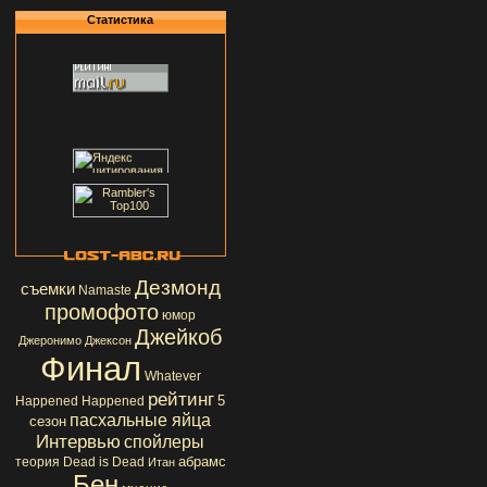
Статистика
Дезмонд
съемки
Namaste
промофото
юмор
Джейкоб
Джеронимо Джексон
Финал
Whatever
рейтинг
5
Happened Happened
пасхальные яйца
сезон
Интервью
спойлеры
абрамс
теория
Dead is Dead
Итан
Бен