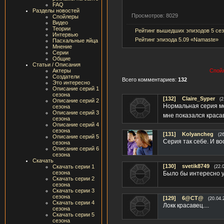
FAQ
Разделы новостей
Просмотров: 8029
Спойлеры
Видео
Теории
Рейтинг вышедших эпизодов 5 се
Интервью
Рейтинг эпизода 5.09 «Namaste»
Пасхальные яйца
Мнение
Серии
Общие
Статьи / Описания
Актеры
Спойл
Создатели
Всего комментариев:
132
Это интересно
Описание серий 1
сезона
[132]
Claire_Syper
(2
Описание серий 2
Нормальная серия мо
сезона
Описание серий 3
мне показался краса
сезона
Описание серий 4
сезона
[131]
Kolyancheg
(2
Описание серий 5
Серия так себе. И во
сезона
Описание серий 6
сезона
Скачать
[130]
svetik8749
Скачать серии 1
(22.
сезона
Было бы интересно 
Скачать серии 2
сезона
Скачать серии 3
сезона
[129]
6@CT@
(20.04.
Скачать серии 4
Локк красавец....
сезона
Скачать серии 5
сезона