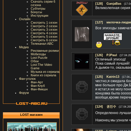
Скачать серии 6
[128]
GanjaBas
(17.0
сезона
Великолепная серия 
Субтитры
Бонусы
Инструкции
Онлайн
[127]
милочка-людм
Смотреть 1 сезон
Смотреть 2 сезон
Все эпизоды замечат
Смотреть 3 сезон
Смотреть 4 сезон
Смотреть 5 сезон
Смотреть 6 сезон
Телеканал ABC
Медиа
Рекламные ролики
Мобизоды
[126]
PJPaul
(17.04.20
Lost Puzzle
Отличный эпизод!
Обои
Пока самый лучший!
Lost:The Video
А дымок-то, оказывае
Game
Музыка из сериала
Книги из сериала
[125]
Katrin13
(17.04.
Фан-уголок
честно,я ожидала бо
Фан-Арт
мне больше про Дж.
Фан-Клуб
и кстат,я не могу по
Фан-Фикшн
Форум
концовка была оооо
вообще,кроме перечи
[124]
권진수
(17.04.20
Определенно лучшая 
LOST магазин
Наконец мы узнали ч