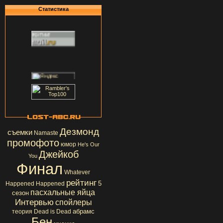
Статистика
Дезмонд
съемки
Namaste
промофото
юмор
He's Our
Джейкоб
You
Финал
Whatever
рейтинг
5
Happened Happened
пасхальные яйца
сезон
Интервью
спойлеры
абрамс
теория
Dead is Dead
Бен