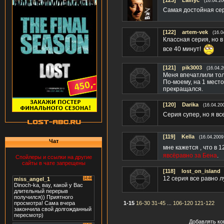
[123]
Lainyc
(16.04.20
Самая достойная сери
[122]
artem-vek
(16.0
Классная серия, но 
все 40 минут!
[121]
pik3003
(16.04.2
Меня впечатлили тол
По-моему, на 1 место
прекращался.
[120]
Darika
(16.04.20
Серия супер, но я вс
[119]
Kella
(16.04.2009
Чат
мне кажется , что в 1
явсёравно за Бена
.
Спойлеры и ссылки на другие
сайты в чате запрещены
[118]
lost_on_island
12 серия все равно 
1-15
16-30
31-45
...
106-120
121-122
Добавлять ко