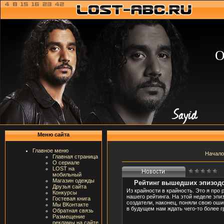
О
Меню сайта
Главное меню
Начало
Главная страница
О сериале
LOST на
мобильный
Магазин одежды
Рейтинг вышедших эпизодо
Друзья сайта
Из крайности в крайность. Это я про
Конкурсы
нашего рейтинга. На этой неделе эпи
Гостевая книга
создатели, наконец, поняли свою оши
Мы ВКонтакте
в будущем нам ждать чего-то более г
Обратная связь
Размещение
рекламы на сайте