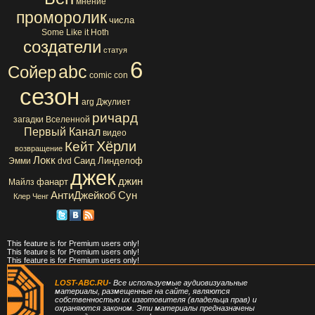
мнение
проморолик
числа
Some Like it Hoth
создатели
статуя
6
abc
Сойер
comic con
сезон
arg
Джулиет
ричард
загадки Вселенной
Первый Канал
видео
Хёрли
Кейт
возвращение
Локк
Саид
Линделоф
Эмми
dvd
джек
джин
фанарт
Майлз
АнтиДжейкоб
Сун
Клер
Ченг
This feature is for Premium users only!
This feature is for Premium users only!
This feature is for Premium users only!
LOST-ABC.RU
- Все используемые аудиовизуальные
материалы, размещенные на сайте, являются
собственностью их изготовителя (владельца прав) и
охраняются законом. Эти материалы предназначены