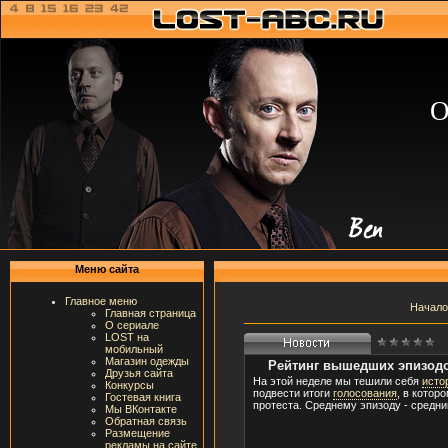
О
Меню сайта
Главное меню
Начало
Главная страница
О сериале
LOST на
мобильный
Магазин одежды
Рейтинг вышедших эпизодо
Друзья сайта
На этой неделе мы тешили себя
исто
Конкурсы
подвести итоги
голосования
, в котор
Гостевая книга
протеста. Среднему эпизоду - средн
Мы ВКонтакте
Обратная связь
Размещение
рекламы на сайте