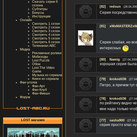
Скачать серии 6
сезона
[82]
redsun
(28.04.200
Субтитры
Серия посредственна
Бонусы
Инструкции
Онлайн
Смотреть 1 сезон
[81]
xWxMASTERZxW
Смотреть 2 сезон
Смотреть 3 сезон
Смотреть 4 сезон
Смотреть 5 сезон
Смотреть 6 сезон
Серия слабая, но вс
Телеканал ABC
интересных
Медиа
Рекламные ролики
Мобизоды
[80]
Namig
(27.04.200
Lost Puzzle
хорошая серия была!
Обои
Lost:The Video
Game
Музыка из сериала
Книги из сериала
[79]
krokodil36
(27.04
Фан-уголок
Петро, а причем тут
Фан-Арт
Фан-Клуб
Фан-Фикшн
Форум
[78]
krokodil36
(27.04
по рейтингу видно ч
мне надо только чтоб
LOST магазин
[77]
sasha900
(27.04.
серия просто клас ну