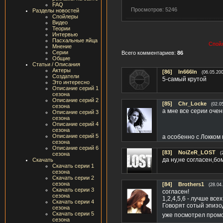
FAQ
Просмотров: 5246
Разделы новостей
Спойлеры
Видео
Теории
Интервью
Пасхальные яйца
Спойл
Мнение
Серии
Всего комментариев:
86
Общие
Статьи / Описания
Актеры
[86]
ln666ln
(06.05.20
Создатели
5-самый крутой
Это интересно
Описание серий 1
сезона
Описание серий 2
[85]
Chr_Locke
(02.0
сезона
а мне все серии очен
Описание серий 3
сезона
Описание серий 4
сезона
Описание серий 5
а особенно с Локком 
сезона
Описание серий 6
[83]
NoiZeR_LOST
(
сезона
да ну,не согласен,бо
Скачать
Скачать серии 1
сезона
Скачать серии 2
сезона
[84]
Brothers1
(28.04
Скачать серии 3
согласен!
сезона
1,2,4,5,6 - лучше всех
Скачать серии 4
Говорят сотый эпизо
сезона
Скачать серии 5
уже посмотрел промо 
сезона