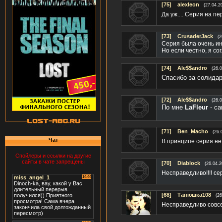
[75]
alexleon
(27.04.2
Да уж.... Серия на п
[73]
CrusaderJack
(2
Серия была очень ин
Но если честно, я со
[74]
Ale$$andro
(26.
Спасибо за солида
[72]
Ale$$andro
(26.
По мне
LaFleur
- са
[71]
Ben_Macho
(26.
Чат
В принципе серия не
Спойлеры и ссылки на другие
сайты в чате запрещены
[70]
Diablock
(26.04.2
Несправедливо!!!! се
[68]
Танюшка108
(26
Несправедливо совсем