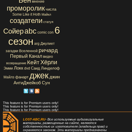
Бен
мнение
проморолик
числа
Some Like it Hoth
Майкл
создатели
статуя
6
abc
Сойер
comic con
сезон
arg
Джулиет
ричард
загадки Вселенной
Первый Канал
видео
Хёрли
Кейт
возвращение
Локк
Саид
Линделоф
Эмми
dvd
джек
джин
фанарт
Майлз
АнтиДжейкоб
Сун
This feature is for Premium users only!
This feature is for Premium users only!
This feature is for Premium users only!
LOST-ABC.RU
- Все используемые аудиовизуальные
материалы, размещенные на сайте, являются
собственностью их изготовителя (владельца прав) и
охраняются законом. Эти материалы предназначены