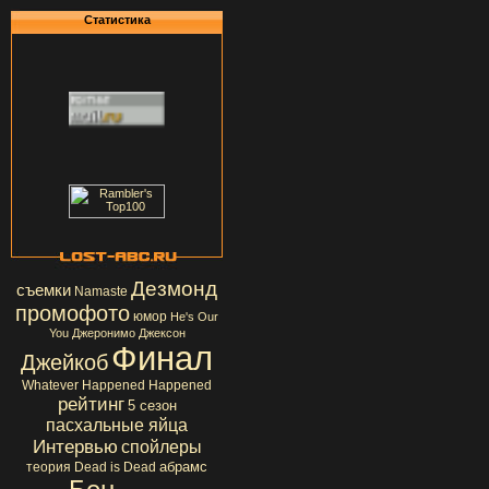
Статистика
Дезмонд
съемки
Namaste
промофото
юмор
He's Our
You
Джеронимо Джексон
Финал
Джейкоб
Whatever Happened Happened
рейтинг
5 сезон
пасхальные яйца
Интервью
спойлеры
абрамс
теория
Dead is Dead