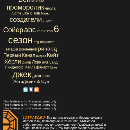
мнение
проморолик
числа
Some Like it Hoth
Майкл
создатели
статуя
6
abc
Сойер
comic con
сезон
arg
Джулиет
ричард
загадки Вселенной
Кейт
Первый Канал
видео
Хёрли
Локк
Саид
Эмми
dvd
Линделоф
фанарт
Майлз
Кьюз
джек
джин
Ченг
АнтиДжейкоб
Сун
This feature is for Premium users only!
This feature is for Premium users only!
This feature is for Premium users only!
LOST-ABC.RU
- Все используемые аудиовизуальные
материалы, размещенные на сайте, являются
собственностью их изготовителя (владельца прав) и
охраняются законом. Эти материалы предназначены