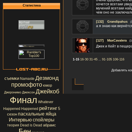
очень здорово, что к
хочется всетаки увид
Статистика
мучений всетаки найд
чем оно не заключало
[132]
Grandipahus
(
а я знаю как вернётся
[127]
MaxCavalera
(1
Джек и Кейт в пещера
1-15
16-30
31-45
...
91-105
106-116
Добавлять ко
Дезмонд
съемки
Namaste
промофото
юмор
Джейкоб
Джеронимо Джексон
Финал
Whatever
рейтинг
5
Happened Happened
пасхальные яйца
сезон
Интервью
спойлеры
абрамс
теория
Dead is Dead
Бен