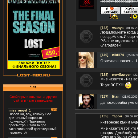
Не хочу возвращени
[142]
vsanya
(01.07.2
Люди,помните когда Б
псевдоАлекс.И еще ч
P.S.а не подскажете
благодарен
[140]
nikfil74
(25.06.2
Отличная новость...
[138]
newSawyer
(22
Мне кажется - Раз в
То уж ВСЕХ!!!
Чат
[137]
Ittan
Спойлеры и ссылки на другие
(21.06.2009
сайты в чате запрещены
да поскорейбы уже о
[135]
тарон
(20.06.200
интересно каким буд
Мне кажется тот кто
говорил Джейкобу что 
Бену что бы он убил 