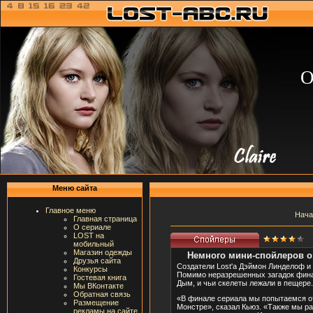
О
Меню сайта
Главное меню
Нача
Главная страница
О сериале
LOST на
мобильный
Магазин одежды
Немного мини-спойлеров о 
Друзья сайта
Создатели Lost'а Дэймон Линделоф и 
Конкурсы
Помимо неразрешенных загадок финал
Гостевая книга
Дым, и чьи скелеты лежали в пещере.
Мы ВКонтакте
Обратная связь
«В финале сериала мы попытаемся от
Размещение
Монстре», сказал Кьюз. «Также мы р
рекламы на сайте