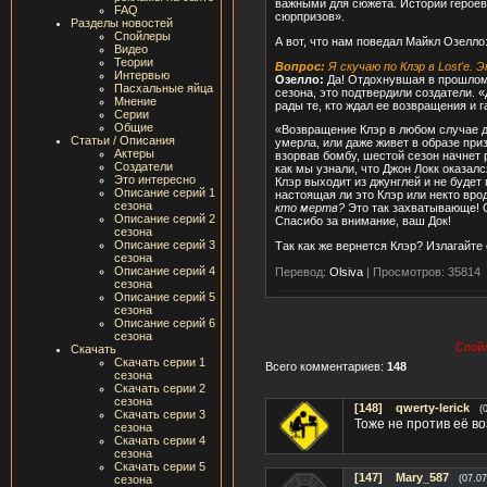
важными для сюжета. Истории героев
FAQ
сюрпризов».
Разделы новостей
Спойлеры
А вот, что нам поведал Майкл Озелло
Видео
Теории
Вопрос:
Я скучаю по Клэр в Lost'е.
Интервью
Озелло:
Да! Отдохнувшая в прошлом 
Пасхальные яйца
сезона, это подтвердили создатели. 
Мнение
рады те, кто ждал ее возвращения и г
Серии
Общие
«Возвращение Клэр в любом случае до
Статьи / Описания
умерла, или даже живет в образе при
Актеры
взорвав бомбу, шестой сезон начнет 
Создатели
как мы узнали, что Джон Локк оказал
Это интересно
Клэр выходит из джунглей и не будет 
Описание серий 1
настоящая ли это Клэр или некто вро
сезона
кто мертв?
Это так захватывающе! С
Описание серий 2
Спасибо за внимание, ваш Док!
сезона
Описание серий 3
Так как же вернется Клэр? Излагайте
сезона
Описание серий 4
Перевод:
Olsiva
|
Просмотров: 35814
сезона
Описание серий 5
сезона
Описание серий 6
сезона
Спойл
Скачать
Скачать серии 1
Всего комментариев:
148
сезона
Скачать серии 2
сезона
[148]
qwerty-lerick
(
Скачать серии 3
Тоже не против её в
сезона
Скачать серии 4
сезона
Скачать серии 5
[147]
Mary_587
сезона
(07.07