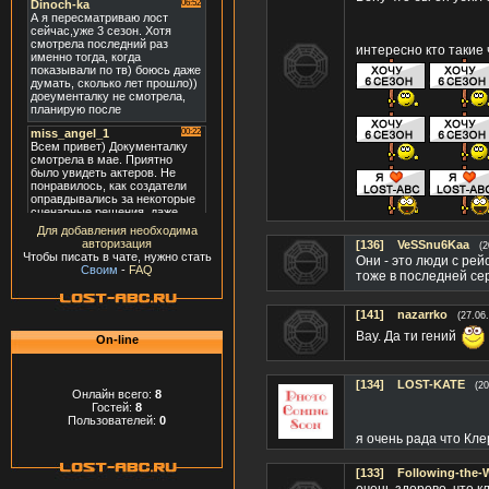
интересно кто такие 
Для добавления необходима
авторизация
[136]
VeSSnu6Kaa
(2
Чтобы писать в чате, нужно стать
Они - это люди с ре
Своим
-
FAQ
тоже в последней се
[141]
nazarrko
(27.06
Вау. Да ти гений
On-line
[134]
LOST-KATE
(20
Онлайн всего:
8
Гостей:
8
Пользователей:
0
я очень рада что Кл
[133]
Following-the-