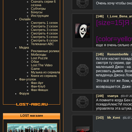
Скачать серии 6
Очень хочу чтобы он
сезона
Субтитры
Бонусы
Инструкции
[146]
I_Love_Bena_a
Онлайн
[size=15]Я
Смотреть 1 сезон
Смотреть 2 сезон
Смотреть 3 сезон
Смотреть 4 сезон
[color=yell
Смотреть 5 сезон
Смотреть 6 сезон
Телеканал ABC
еще я очень сильно лю
Медиа
Рекламные ролики
[145]
RememberMe
Мобизоды
Lost Puzzle
Кстати насчет псевдо
Обои
смотря ту серию, где
Lost:The Video
маленький Джон - на
Game
рисовать дымок. Возм
Музыка из сериала
младенца Джона Локка
Книги из сериала
Фан-уголок
Это всё тот же Локк,
Фан-Арт
Фан-Клуб
возвращается. Даже 
Фан-Фикшн
Форум
[144]
vsanya
(03.07.2
А помните когда Бен
псевдоАлекс?И поско
управляла эта штука
LOST магазин
[143]
Mr_Kent
(01.07.