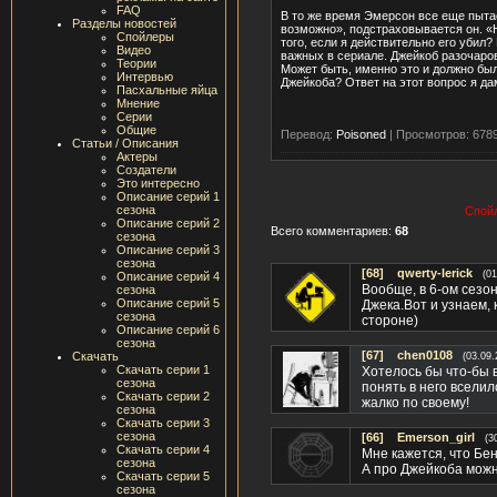
FAQ
В то же время Эмерсон все еще пыта
Разделы новостей
возможно», подстраховывается он. «Н
Спойлеры
того, если я действительно его убил
Видео
важных в сериале. Джейкоб разочаров
Теории
Может быть, именно это и должно был
Интервью
Джейкоба? Ответ на этот вопрос я да
Пасхальные яйца
Мнение
Серии
Общие
Перевод:
Poisoned
|
Просмотров: 678
Статьи / Описания
Актеры
Создатели
Это интересно
Описание серий 1
сезона
Спойл
Описание серий 2
Всего комментариев:
68
сезона
Описание серий 3
сезона
[68]
qwerty-lerick
(01
Описание серий 4
Вообще, в 6-ом сезон
сезона
Описание серий 5
Джека.Вот и узнаем, 
сезона
стороне)
Описание серий 6
сезона
[67]
chen0108
Скачать
(03.09.
Скачать серии 1
Хотелось бы что-бы в
сезона
понять в него вселил
Скачать серии 2
жалко по своему!
сезона
Скачать серии 3
сезона
[66]
Emerson_girl
(3
Скачать серии 4
Мне кажется, что Бен 
сезона
А про Джейкоба можно
Скачать серии 5
сезона