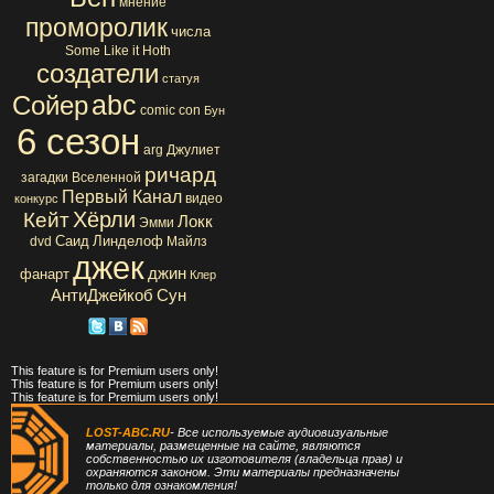
мнение
проморолик
числа
Some Like it Hoth
создатели
статуя
abc
Сойер
comic con
Бун
6 сезон
arg
Джулиет
ричард
загадки Вселенной
Первый Канал
видео
конкурс
Хёрли
Кейт
Локк
Эмми
Саид
Линделоф
dvd
Майлз
джек
джин
фанарт
Клер
АнтиДжейкоб
Сун
This feature is for Premium users only!
This feature is for Premium users only!
This feature is for Premium users only!
LOST-ABC.RU
- Все используемые аудиовизуальные
материалы, размещенные на сайте, являются
собственностью их изготовителя (владельца прав) и
охраняются законом. Эти материалы предназначены
только для ознакомления!