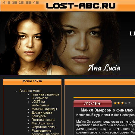
О
Меню сайта
Главное меню
Главная страница
О сериале
LOST на
мобильный
Магазин одежды
Майкл Эмерсон о финалах
Друзья сайта
Известный журналист и Лост-обозрев
Конкурсы
Гостевая книга
Майкл Эмерсон предсказывает, что фи
Мы ВКонтакте
признался нам актер на премии Сатур
Обратная связь
даже сделал ставку на то, что некот
Размещение
крайней мере, с примесью горечи. Фи
рекламы на сайте