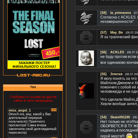
[58]
la_primavera
(07
Согласна с ACKLES. 
незавершенности"
[57]
May_Be
(06.07.20
Я за трагический фин
[56]
ACKLES
(06.07.2
не буду против если 
все одинаково конча
[55]
Элегия
(06.07.20
Я могу понять за что
Майлзом,Джеком и Хе
Чат
покончил с собой её
человека(да и не одно
Спойлеры и ссылки на другие
Что сделали Майлз,Д
сайты в чате запрещены
Херли вообще ангел,
[54]
Skate091190
(06
Нет только не это!!
ОБОРВЕТСЯ В ТУ ЖЕ 
надеюсь в последней
герой мертв!!!
:'(