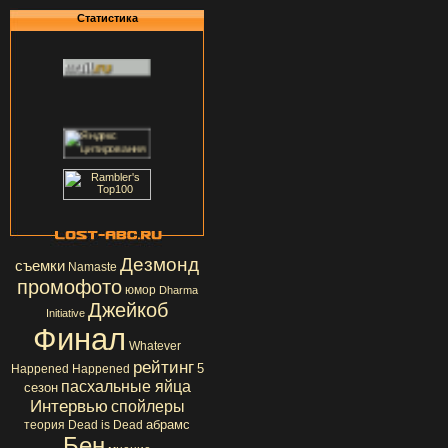
Статистика
Дезмонд
съемки
Namaste
промофото
юмор
Dharma
Джейкоб
Initiative
Финал
Whatever
рейтинг
5
Happened Happened
пасхальные яйца
сезон
Интервью
спойлеры
абрамс
теория
Dead is Dead
Бен