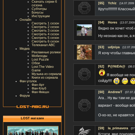
Скачать серии 6
[65]
Ychiz
(14.07.2009 
сезона
Круто!!!!!!!!!! Класс
Субтитры
Бонусы
Инструкции
Онлайн
[64]
Hores
(13.07.2009
Смотреть 1 сезон
Смотреть 2 сезон
Видно он хочет чтоб
Смотреть 3 сезон
Смотреть 4 сезон
Ну незнаю как он, а я
Смотреть 5 сезон
Смотреть 6 сезон
Телеканал ABC
[63]
udjniya
(12.07.20
Медиа
Рекламные ролики
Я хочу чтобы главны
Мобизоды
Lost Puzzle
Обои
[62]
P@NtErk@
Lost:The Video
(08.0
Game
Музыка из сериала
Я вообще не по
Книги из сериала
сойду!!!!
Фан-уголок
Фан-Арт
Фан-Клуб
Фан-Фикшн
[60]
AndrewT
(07.07.
Форум
Ага... Ну вы там не д
вариант - вообще всё
О-хо-хо, не нравятся
LOST магазин
[59]
la_primavera
(07
Кстати, мне понравил