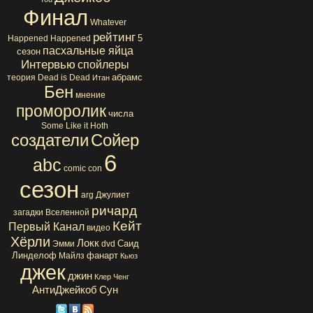
Финал
Whatever
рейтинг
5
Happened Happened
пасхальные яйца
сезон
Интервью
спойлеры
абрамс
теория
Dead is Dead
Итан
Бен
мнение
проморолик
числа
Some Like it Hoth
создатели
Сойер
6
abc
comic con
сезон
arg
Джулиет
ричард
загадки Вселенной
Кейт
Первый Канал
видео
Хёрли
Локк
Саид
Эмми
dvd
Линделоф
фанарт
Майлз
Кьюз
джек
джин
Клер
Ченг
АнтиДжейкоб
Сун