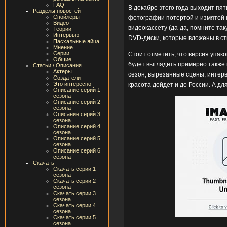
FAQ
В декабре этого года выходит пя
Разделы новостей
Спойлеры
фотографии потертой и измятой к
Видео
видеокассету (да-да, помните та
Теории
Интервью
DVD-диски, которые вложены в ст
Пасхальные яйца
Мнение
Серии
Стоит отметить, что версия упако
Общие
будет выглядеть примерно также к
Статьи / Описания
Актеры
сезон, вырезанные сцены, интерв
Создатели
Это интересно
красота дойдет и до России. А д
Описание серий 1
сезона
Описание серий 2
сезона
Описание серий 3
сезона
Описание серий 4
сезона
Описание серий 5
сезона
Описание серий 6
сезона
Скачать
Скачать серии 1
сезона
Скачать серии 2
сезона
Скачать серии 3
сезона
Скачать серии 4
сезона
Скачать серии 5
сезона