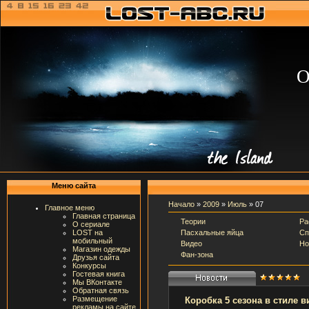
О
Меню сайта
Начало
»
2009
»
Июль
»
07
Главное меню
Главная страница
Теории
Ра
О сериале
Пасхальные яйца
Сп
LOST на
мобильный
Видео
Но
Магазин одежды
Фан-зона
Друзья сайта
Конкурсы
Гостевая книга
Мы ВКонтакте
Обратная связь
Размещение
Коробка 5 сезона в стиле в
рекламы на сайте