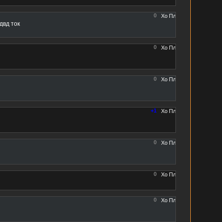
0
двд ток
0
0
+1
0
0
0