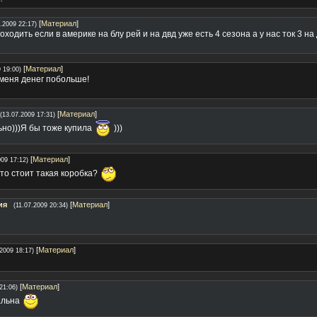
[
Материал
]
.2009 22:17)
оходить если в америке на блу рей и на двд уже есть 4 сезона а у нас ток 3 на 
[
Материал
]
 19:00)
у меня денег побольше!
[
Материал
]
(13.07.2009 17:31)
ьно)))Я бы тоже купила
)))
[
Материал
]
009 17:12)
то стоит такая коробка?
ия
[
Материал
]
(11.07.2009 20:34)
[
Материал
]
.2009 18:17)
[
Материал
]
21:06)
альна