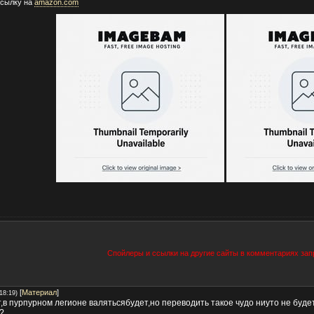
ссылку на
amazon.com
Спойлеры и ссылки на другие сайты в комментариях за
[
Материал
]
18:19)
т,в пурпурном легионе валятьсябудет,но переводить такое чудо ниуто не будет
?