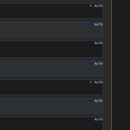
0
+1
+1
+2
0
+1
+2