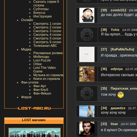
Скачать серии 6
сезона
Субтитры
[39]
zombi312
(04.08
Бонусы
до нас долго будет д
Инструкции
Онлайн
Смотреть 1 сезон
Смотреть 2 сезон
[38]
Ychiz
(14.07.2009
Смотреть 3 сезон
Я бы купил.... будь 
Смотреть 4 сезон
Смотреть 5 сезон
Смотреть 6 сезон
Телеканал ABC
Медиа
[37]
[КаРаМеЛьКа]
Рекламные ролики
И правда , оригинал
Мобизоды
Lost Puzzle
Обои
Lost:The Video
[36]
udjniya
(12.07.2
Game
Интересно сколько э
Музыка из сериала
Книги из сериала
Фан-уголок
Фан-Арт
[35]
Пиратская_коп
Фан-Клуб
Фан-Фикшн
тож хочу
Форум
[34]
дашиdze
(11.07
хочу хочу хочу
LOST магазин
[33]
Ittan
(10.07.2009 
я б купил Оч оригин