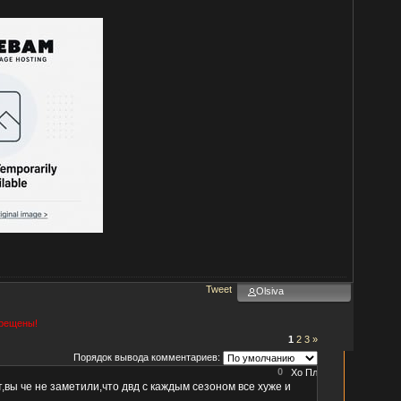
Tweet
Olsiva
прещены!
1
2
3
»
Порядок вывода комментариев:
0
,вы че не заметили,что двд с каждым сезоном все хуже и