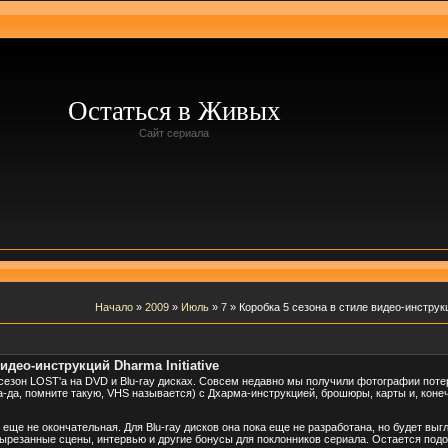
Остаться в Живых
Сайт сериала
Начало
»
2009
»
Июль
»
7
» Коробка 5 сезона в стиле видео-инструкци
идео-инструкций Dharma Initiative
 сезон LOST'а на DVD и Blu-ray дисках. Совсем недавно мы получили фотографии потер
а-да, помните такую, VHS называется) с Дхарма-инструкцией, брошюры, карты и, коне
 еще не окончательная. Для Blu-ray дисков она пока еще не разработана, но будет выг
вырезанные сцены, интервью и другие бонусы для поклонников сериала. Остается подож