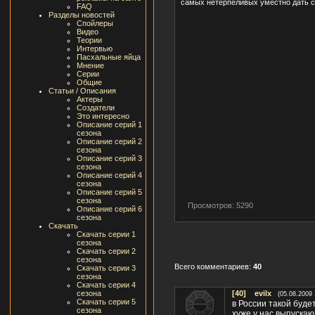
самых нетерпеливых уместно дать 
FAQ
Разделы новостей
Спойлеры
Видео
Теории
Интервью
Пасхальные яйца
Мнение
Серии
Общие
Статьи / Описания
Актеры
Создатели
Это интересно
Описание серий 1
сезона
Описание серий 2
сезона
Описание серий 3
сезона
Описание серий 4
сезона
Описание серий 5
сезона
Просмотров: 5290
Описание серий 6
сезона
Скачать
Скачать серии 1
сезона
Скачать серии 2
сезона
Всего комментариев:
40
Скачать серии 3
сезона
Скачать серии 4
сезона
[40]
evilx
(05.08.2009 
Скачать серии 5
в России такой буде
сезона
хуже у нас выпускаю