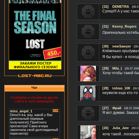
[32]
DEMETRA
(09.0
Супер!!! А у нас так
[31]
Kenny_Rogers
Оригенально хотябы
[30]
newSawyer
(09.
Клёвенько придумал
Я бы купил - и похо
[29]
Mila_)
(09.07.200
Хочу чтобы такой был
Чат
[28]
tobias_108
(09.
неужели еще кто-то
Спойлеры и ссылки на другие
сайты в чате запрещены
[27]
Фрай
(08.07.2009
Я вот думаю. Заказа
[26]
Julia_Jate
(08.0
хочу такой...поскор