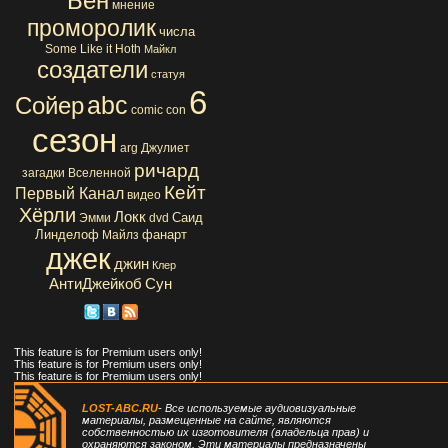
Бен
мнение
проморолик
числа
Some Like it Hoth
Майкл
создатели
статуя
6
abc
Сойер
comic con
сезон
arg
Джулиет
ричард
загадки Вселенной
Кейт
Первый Канал
видео
Хёрли
Локк
Саид
Эмми
dvd
Линделоф
фанарт
Майлз
джек
джин
Клер
АнтиДжейкоб
Сун
This feature is for Premium users only!
This feature is for Premium users only!
This feature is for Premium users only!
LOST-ABC.RU
- Все используемые аудиовизуальные
материалы, размещенные на сайте, являются
собственностью их изготовителя (владельца прав) и
охраняются законом. Эти материалы предназначены