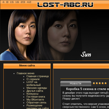
Меню сайта
Главное меню
Главная страница
О сериале
LOST на
мобильный
Магазин одежды
Коробка 5 сезона в стиле в
Друзья сайта
В декабре этого года выходит пятый
Конкурсы
сезону вы получите видеокассету (д
Гостевая книга
Floppy-дискет.
Мы ВКонтакте
Обратная связь
Стоит отметить, что версия упаковки
Размещение
сверхъестественного: сам 5 сезон, 
рекламы на сайте