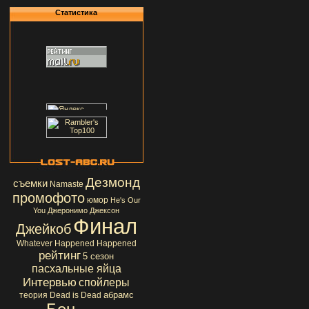
Статистика
Дезмонд
съемки
Namaste
промофото
юмор
He's Our
You
Джеронимо Джексон
Финал
Джейкоб
Whatever Happened Happened
рейтинг
5 сезон
пасхальные яйца
Интервью
спойлеры
абрамс
теория
Dead is Dead