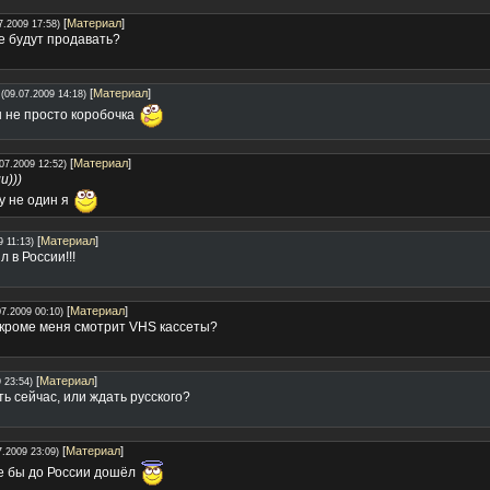
[
Материал
]
7.2009 17:58)
ое будут продавать?
[
Материал
]
(09.07.2009 14:18)
 не просто коробочка
[
Материал
]
07.2009 12:52)
и)))
ду не один я
[
Материал
]
9 11:13)
 в России!!!
[
Материал
]
07.2009 00:10)
 кроме меня смотрит VHS кассеты?
[
Материал
]
 23:54)
ть сейчас, или ждать русского?
[
Материал
]
7.2009 23:09)
ее бы до России дошёл