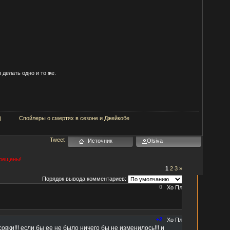
делать одно и то же.
)
Спойлеры о смертях в сезоне и Джейкобе
Tweet
Источник
Olsiva
прещены!
1
2
3
»
Порядок вывода комментариев:
0
+2
вки!!! если бы ее не было ничего бы не изменилось!!! и