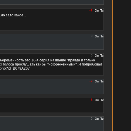
-1
о зато какое...
0
0
 беременность это 16-я серия название "правда и только
их голоса прослушать как бы "искорёженными". Я попробовал
ad.php?id=B679A267
-2
-3
0