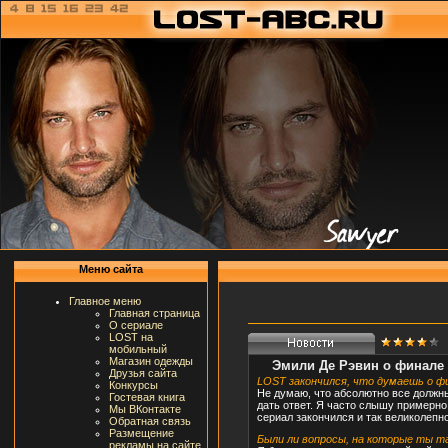
Меню сайта
Главное меню
Главная страница
О сериале
LOST на
мобильный
Магазин одежды
Эмили Де Рэвин о финале 
Друзья сайта
LOST закончился, что думаешь о ф
Конкурсы
Не думаю, что абсолютно все должны
Гостевая книга
дать ответ. Я часто слышу примерно
Мы ВКонтакте
сериал закончился и так великолепно
Обратная связь
Размещение
Были ли вопросы, на которые ты т
рекламы на сайте