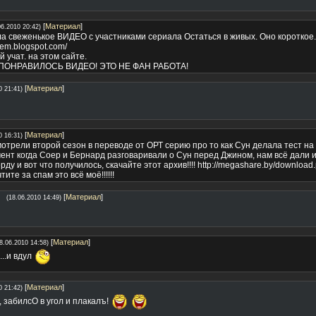
[
Материал
]
06.2010 20:42)
а свеженькое ВИДЕО с участниками сериала Остаться в живых. Оно короткое..н
lem.blogspot.com/
 учат. на этом сайте.
ПОНРАВИЛОСЬ ВИДЕО! ЭТО НЕ ФАН РАБОТА!
[
Материал
]
0 21:41)
[
Материал
]
0 16:31)
отрели второй сезон в переводе от ОРТ серию про то как Сун делала тест на
мент когда Соер и Бернард разговаривали о Сун перед Джином, нам всё дали 
ду и вот что получилось, скачайте этот архив!!!! http://megashare.by/downlo
ите за спам это всё моё!!!!!!
[
Материал
]
(18.06.2010 14:49)
[
Материал
]
8.06.2010 14:58)
...и вдул
[
Материал
]
0 21:42)
 забилсО в угол и плакалъ!