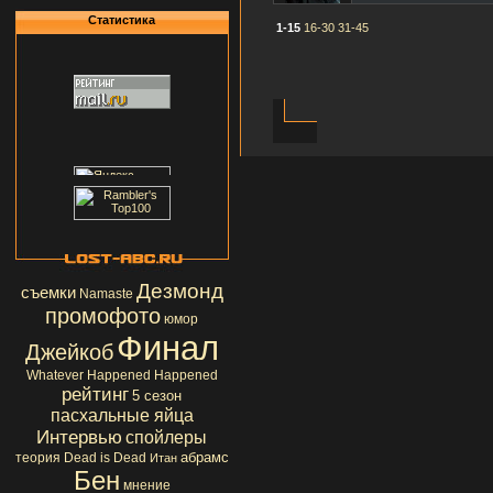
Статистика
1-15
16-30
31-45
Дезмонд
съемки
Namaste
промофото
юмор
Финал
Джейкоб
Whatever Happened Happened
рейтинг
5 сезон
пасхальные яйца
Интервью
спойлеры
абрамс
теория
Dead is Dead
Итан
Бен
мнение