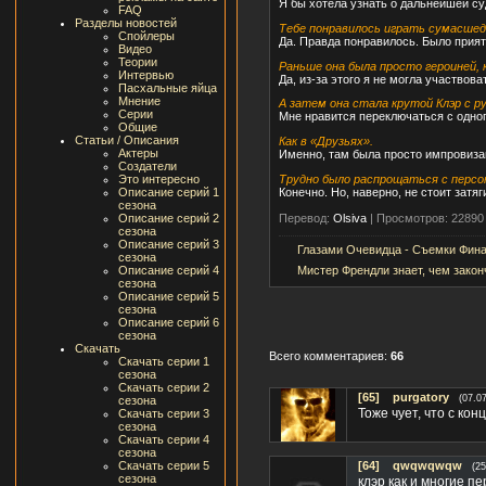
Я бы хотела узнать о дальнейшей су
FAQ
Разделы новостей
Тебе понравилось играть сумасше
Спойлеры
Да. Правда понравилось. Было прият
Видео
Теории
Раньше она была просто героиней, 
Интервью
Да, из-за этого я не могла участвов
Пасхальные яйца
Мнение
А затем она стала крутой Клэр с р
Серии
Мне нравится переключаться с одного
Общие
Статьи / Описания
Как в «Друзьях».
Актеры
Именно, там была просто импровизац
Создатели
Трудно было распрощаться с персо
Это интересно
Конечно. Но, наверно, не стоит затя
Описание серий 1
сезона
Перевод:
Olsiva
|
Просмотров: 22890
Описание серий 2
сезона
Описание серий 3
Глазами Очевидца - Съемки Фина
сезона
Мистер Френдли знает, чем закон
Описание серий 4
сезона
Описание серий 5
сезона
Описание серий 6
сезона
Скачать
Всего комментариев:
66
Скачать серии 1
сезона
Скачать серии 2
[65]
purgatory
(07.0
сезона
Тоже чует, что с ко
Скачать серии 3
сезона
Скачать серии 4
сезона
Скачать серии 5
[64]
qwqwqwqw
(25
сезона
клэр как и многие п