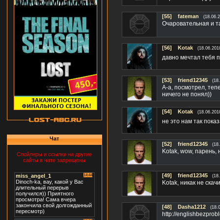
[55]
fateman
(18.06.
Очаровательная и та
[56]
Kotak
(18.06.201
давно мечтал тебя п
[53]
friend12345
(18
А-а, посмотрел, теп
ничего не понял))
[54]
Kotak
(18.06.201
не это нам так пока
Чат
[52]
friend12345
(18
Kotak, wow, парень, 
Спойлеры и ссылки на другие
сайты в чате запрещены
[49]
friend12345
(18
Kotak, никак не ска
[48]
Dasha1212
(18.
http://englishbezpro