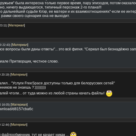
 ружьем" была интересна только первое время, пару эпизодов, потом оказалось
но, ничего выдающегося, типичный персонаж 2-го плана!!!
 о дальнейшей судьбе Клэр, ее матери и их взаимоотношениях"-если ее интер
рамки своего сценария она не выходит.
[
Материал
]
23:11)
[
Материал
]
0 22:43)
 все вопросы были даны ответы"... это всё фигня. "Сериал был безнадёжно за
иале Притворщик, честное слово.
[
Материал
]
0 20:19)
езалил... "Услуги FreeSpace доступны только для белорусских сетей"
иков не знаешь ?:)))))))))
залей чтоли... от туда можно из любой страны качать файлы!
[
Материал
]
0 16:05)
download/d8157cba6c
[
Материал
]
0 12:44)
 файлообменник. тут не качает никак ...