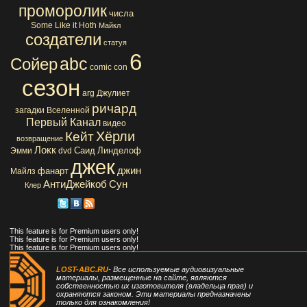
проморолик
числа
Some Like it Hoth
Майкл
создатели
статуя
6
abc
Сойер
comic con
сезон
arg
Джулиет
ричард
загадки Вселенной
Первый Канал
видео
Хёрли
Кейт
возвращение
Локк
Саид
Линделоф
Эмми
dvd
джек
джин
фанарт
Майлз
АнтиДжейкоб
Сун
Клер
This feature is for Premium users only!
This feature is for Premium users only!
This feature is for Premium users only!
LOST-ABC.RU
- Все используемые аудиовизуальные
материалы, размещенные на сайте, являются
собственностью их изготовителя (владельца прав) и
охраняются законом. Эти материалы предназначены
только для ознакомления!