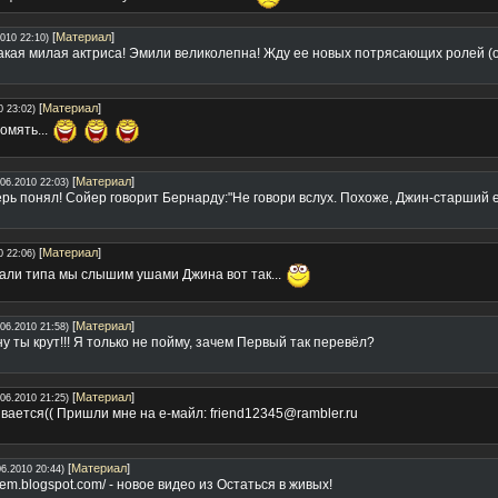
[
Материал
]
2010 22:10)
кая милая актриса! Эмили великолепна! Жду ее новых потрясающих ролей (од
[
Материал
]
0 23:02)
омять...
[
Материал
]
.06.2010 22:03)
ерь понял! Сойер говорит Бернарду:"Не говори вслух. Похоже, Джин-старший е
[
Материал
]
0 22:06)
зали типа мы слышим ушами Джина вот так...
[
Материал
]
.06.2010 21:58)
ну ты крут!!! Я только не пойму, зачем Первый так перевёл?
[
Материал
]
.06.2010 21:25)
чивается(( Пришли мне на е-майл: friend12345@rambler.ru
[
Материал
]
06.2010 20:44)
blem.blogspot.com/ - новое видео из Остаться в живых!