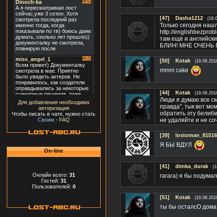
[47]
Dasha1212
(18.
Только сегодня нашл
http://englishbezprob
там ещё и английский
БЛИН! МНЕ ОЧЕНЬ 
[50]
Kotak
(18.06.201
mmm cake
[44]
Kotak
(18.06.201
Люди я думаю все см
Для добавления необходима
правда", тык вот мо
авторизация
обратить эту белибер
Чтобы писать в чате, нужно стать
не удаляйте и не сочт
Своим
-
FAQ
[39]
lostoman_81516
Я БЫ ВДУЛ
On-line
[41]
dimka_durak
(1
Онлайн всего:
31
гагага) я бы подумал
Гостей:
31
Пользователей:
0
[51]
Kotak
(18.06.201
ты бы осталсО дома,