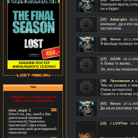
(02.11.200
Хорошая мысль,тольк
он и будет.
[37]
Arbat-gfrv
(02.11
конешно...да и кто ск
застрелили...
[39]
Novus
(05.11.200
Я вообще полагал чт
[27]
OZON
(30.10.2009
А Локка то жалко...
Эх, хоть бы показали 
[26]
Пропавшая_в_L
"Мы не узнаем, о чем
Чат
Очень интересно)
Скажите а почему от
Спойлеры и ссылки на другие
сайты в чате запрещены
[47]
Novus
(07.11.200
Да уж,их разговор т
[22]
I_LOSTfan
(30.1