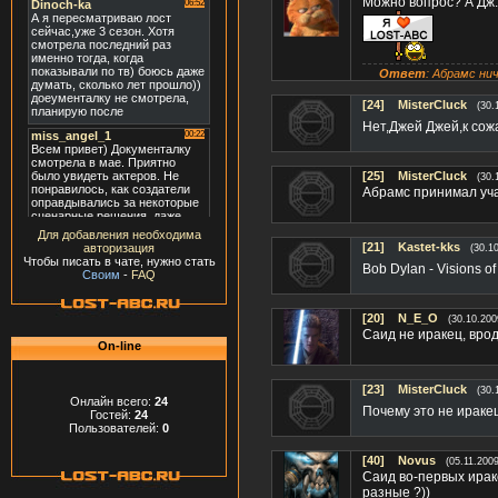
Можно вопрос? А Дж.
Ответ
: Абрамс ни
[24]
MisterCluck
(30.
Нет,Джей Джей,к сож
[25]
MisterCluck
(30.
Абрамс принимал учас
Для добавления необходима
[21]
Kastet-kks
авторизация
(30.1
Чтобы писать в чате, нужно стать
Bob Dylan - Visions 
Своим
-
FAQ
[20]
N_E_O
(30.10.200
Саид не иракец, вро
On-line
[23]
MisterCluck
(30.
Онлайн всего:
24
Почему это не ирак
Гостей:
24
Пользователей:
0
[40]
Novus
(05.11.200
Саид во-первых ирак
разные ?))