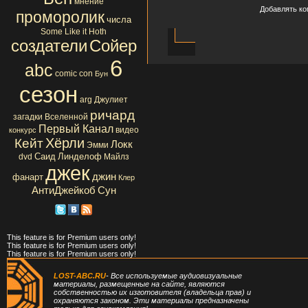
мнение
Добавлять ко
проморолик
числа
Some Like it Hoth
создатели
Сойер
6
abc
comic con
Бун
сезон
arg
Джулиет
ричард
загадки Вселенной
Первый Канал
видео
конкурс
Хёрли
Кейт
Локк
Эмми
Саид
Линделоф
dvd
Майлз
джек
джин
фанарт
Клер
АнтиДжейкоб
Сун
This feature is for Premium users only!
This feature is for Premium users only!
This feature is for Premium users only!
LOST-ABC.RU
- Все используемые аудиовизуальные
материалы, размещенные на сайте, являются
собственностью их изготовителя (владельца прав) и
охраняются законом. Эти материалы предназначены