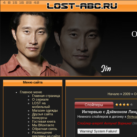
О
Меню сайта
Главное меню
Начало
»
2009
»
О
Главная страница
О сериале
LOST на
мобильный
Магазин одежды
Интервью с Дэймоном Лин
Друзья сайта
Немного спойлеров в догонку к
больш
Конкурсы
Гостевая книга
Спойлер-алерт! Ахтунг! Ворнинг!
(М
Мы ВКонтакте
Обратная связь
Размещение
рекламы на сайте