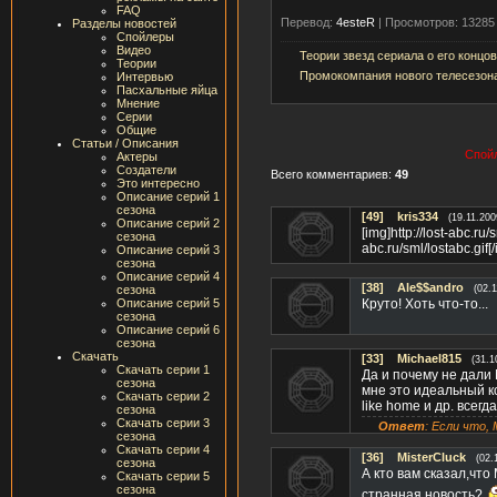
FAQ
Перевод:
4esteR
|
Просмотров: 13285
Разделы новостей
Спойлеры
Видео
Теории звезд сериала о его концо
Теории
Промокомпания нового телесезона
Интервью
Пасхальные яйца
Мнение
Серии
Общие
Статьи / Описания
Спойл
Актеры
Создатели
Всего комментариев:
49
Это интересно
Описание серий 1
сезона
[49]
kris334
(19.11.200
Описание серий 2
[img]http://lost-abc.ru/s
сезона
abc.ru/sml/lostabc.gif[
Описание серий 3
сезона
Описание серий 4
[38]
Ale$$andro
сезона
(02.
Описание серий 5
Круто! Хоть что-то...
сезона
Описание серий 6
сезона
Скачать
[33]
Michael815
(31.1
Скачать серии 1
Да и почему не дали 
сезона
мне это идеальный ко
Скачать серии 2
like home и др. всег
сезона
Скачать серии 3
Ответ
: Если что,
сезона
Скачать серии 4
[36]
MisterCluck
(02.
сезона
А кто вам сказал,чт
Скачать серии 5
сезона
странная новость?