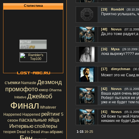
Статистика
[19]
Rombl4
(30.10.20
Приятно услышать, ч
[48]
Novus
(07.11.200
Да,это тоже радует,а
[16]
Myxa
(29.10.2009 
лока вырежут???? инт
[17]
dimychman
(30.
Может это не Саид в
Дезмонд
съемки
Namaste
промофото
[42]
Novus
(05.11.200
юмор
Dharma
Ваша идея очень вер
Джейкоб
Initiative
Роберт пытался ее у
Финал
уже и не будет тем 
Whatever
[41]
Novus
(05.11.200
рейтинг
5
Happened Happened
Ой боже ты мой.Напи
пасхальные яйца
сезон
никаких не будет,Дым
Интервью
спойлеры
абрамс
теория
Dead is Dead
1-15
16-25
Итан
Бен