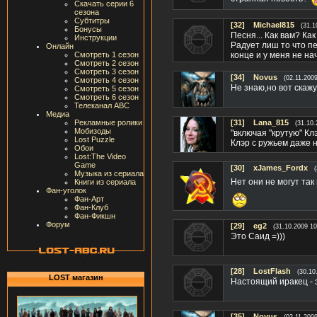
Скачать серии 6
сезона
Субтитры
[32]
Michael815
(31.1
Бонусы
Песня... Как вам? Ка
Инструкции
Радует лиш то что пе
Онлайн
Смотреть 1 сезон
конце и у меня не н
Смотреть 2 сезон
Смотреть 3 сезон
[34]
Novus
(02.11.200
Смотреть 4 сезон
Не знаю,но вот скажу
Смотреть 5 сезон
Смотреть 6 сезон
Телеканал ABC
Медиа
Рекламные ролики
[31]
Lana_815
(31.10.
Мобизоды
"включая "крутую" Кл
Lost Puzzle
Клэр с ружьем даже н
Обои
Lost:The Video
Game
[30]
xJames_Fordx
Музыка из сериала
Нет они не могут та
Книги из сериала
Фан-уголок
Фан-Арт
Фан-Клуб
Фан-Фикшн
Форум
[29]
eg2
(31.10.2009 10
Это Саид =)))
[28]
LostFlash
(30.10
LOST магазин
Настоящий иракец - 
[35]
Novus