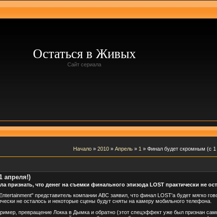
Остаться в Живых
Сайт сериала
Начало
»
2010
»
Апрель
»
1
» Финал будет скромным (с 1 
 апреля!)
 признать, что денег на съемки финального эпизода LOST практически не ост
 Entertainment" представитель компании АВС заявил, что финал LOST'а будет мягко го
ически не осталось и некоторые сцены будут сняты на камеру мобильного телефона.
имер, превращение Локка в Дымка и обратно (этот спецэффект уже был признан сам