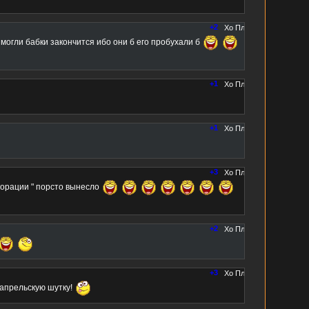
+2
 могли бабки закончится ибо они б его пробухали б
+1
+1
+3
корации " порсто вынесло
+2
+3
оапрельскую шутку!