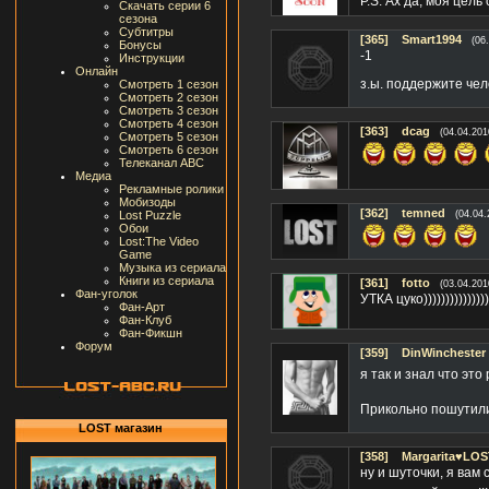
P.S. Ах да, моя цель
Скачать серии 6
сезона
Субтитры
[365]
Smart1994
(06
Бонусы
-1
Инструкции
Онлайн
з.ы. поддержите чел
Смотреть 1 сезон
Смотреть 2 сезон
Смотреть 3 сезон
Смотреть 4 сезон
[363]
dcag
(04.04.201
Смотреть 5 сезон
Смотреть 6 сезон
Телеканал ABC
Медиа
Рекламные ролики
Мобизоды
[362]
temned
Lost Puzzle
(04.04.
Обои
Lost:The Video
Game
Музыка из сериала
Книги из сериала
[361]
fotto
(03.04.201
Фан-уголок
УТКА цуко)))))))))))))))))
Фан-Арт
Фан-Клуб
Фан-Фикшн
Форум
[359]
DinWinchester
я так и знал что это
Прикольно пошутил
LOST магазин
[358]
Margarita♥LO
ну и шуточки, я вам 