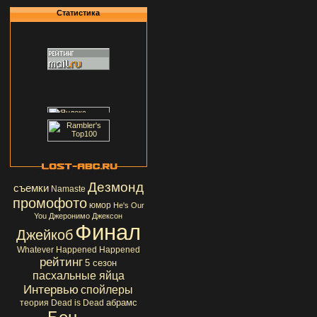
Статистика
Дезмонд
съемки
Namaste
промофото
юмор
He's Our
You
Джеронимо Джексон
Финал
Джейкоб
Whatever Happened Happened
рейтинг
5 сезон
пасхальные яйца
Интервью
спойлеры
абрамс
теория
Dead is Dead