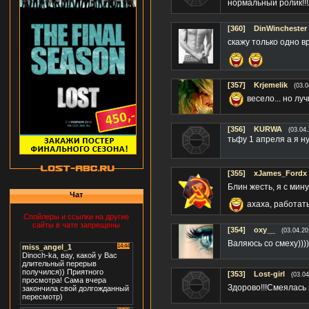
нормальный ролик!!!А
[360]
DinWinchester
скажу только одно в
[357]
Krjemelik
(03.0
весело... но луч
[356]
KURWA
(03.04.
тьфу 1 апреля а я н
[355]
xJames_Fordx
Блин жесть, я с мин
Чат
ахаха, работать
Спойлеры и ссылки на другие
сайты в чате запрещены
[354]
oxy__
(03.04.20
Валяюсь со смеху)))
[353]
Lost-girl
(03.04
Здорово!!!Смеялась