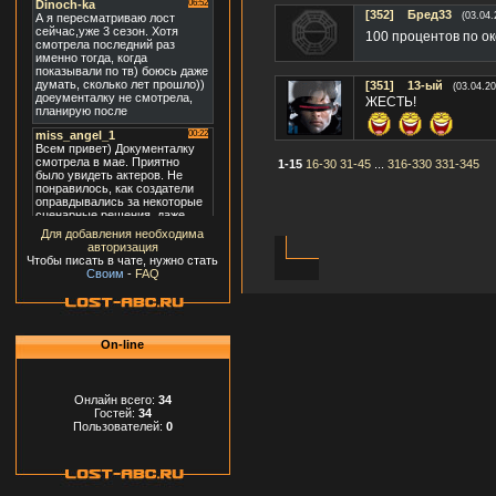
[352]
Бред33
(03.04.
100 процентов по о
[351]
13-ый
(03.04.20
ЖЕСТЬ!
1-15
16-30
31-45
...
316-330
331-345
Для добавления необходима
авторизация
Чтобы писать в чате, нужно стать
Своим
-
FAQ
On-line
Онлайн всего:
34
Гостей:
34
Пользователей:
0