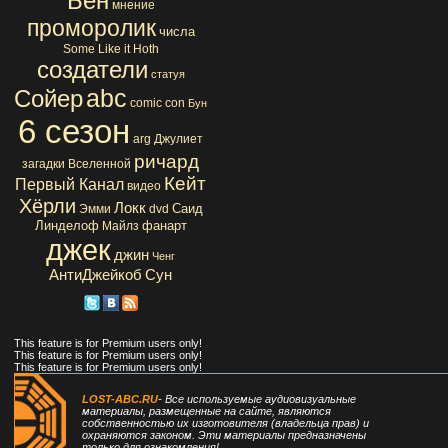
Бен
мнение
проморолик
числа
Some Like it Hoth
создатели
статуя
abc
Сойер
comic con
Бун
6 сезон
arg
Джулиет
ричард
загадки Вселенной
Кейт
Первый Канал
видео
Хёрли
Локк
Саид
Эмми
dvd
Линделоф
фанарт
Майлз
джек
джин
Ченг
АнтиДжейкоб
Сун
This feature is for Premium users only!
This feature is for Premium users only!
This feature is for Premium users only!
LOST-ABC.RU
- Все используемые аудиовизуальные
материалы, размещенные на сайте, являются
собственностью их изготовителя (владельца прав) и
охраняются законом. Эти материалы предназначены
только для ознакомления!