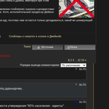
рки Локка и Дымка, имитируя при этом
тавлении спойлеров) оценена сценаристами
ера. Хотя, исполнительный продюсер Деймон
 за еду, поэтому нам остается только догадываться, какой же шокирующий
)
Спойлеры о смертях в сезоне и Джейкобе
Tweet
Источник
Olsiva
прещены!
1
2
3
...
22
23
»
Порядок вывода комментариев:
0
0
ппц дурындочка..
+6
вости утверждения "95% населения - идиоты".