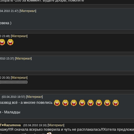
 собрать -100 за коммент. Будьте добры, помогите
[
Материал
]
.04.2010 21:47)
овека )
[
Материал
]
0 23:48)
[
Материал
]
2010 15:37)
[
Материал
]
0 20:30)
)))))))))))))))))))))
[
Материал
]
(03.04.2010 19:57)
 развод всё - а многие повелись
и - Маладцы
ST♥Razumova
[
Материал
]
(03.04.2010 19:16)
скажу!!!Я сначала всерьез поверила и чуть не расплакалась!!!Хотела предложит