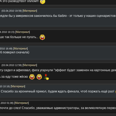
 это развод!!!Вот облом!!!
[
Материал
]
(03.04.2010 19:59)
рядли бы у америкосов закончилось бы бабло - эт только у наших сценаристов
[
Материал
]
4.2010 19:15)
ше так больше не пугать...
[
Материал
]
2010 16:49)
уб поверил сначала)
[
Материал
]
(03.04.2010 12:58)
уту сидел и афигевал, фига угарнули "эффект будет заменен на картонные де
 за еду тоже жёско
[
Материал
]
10 10:16)
) Спасибо за ироничный прикол, будем ждать финала, чтоб поржать ещё раз!
[
Материал
]
.2010 01:06)
 почти до слез! Спасибо, уважаемые администраторы, за великолепную перв