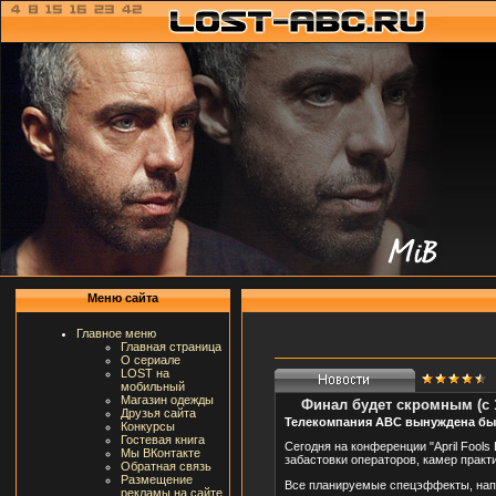
Меню сайта
Главное меню
Главная страница
О сериале
LOST на
мобильный
Магазин одежды
Финал будет скромным (с 1
Друзья сайта
Телекомпания АВС вынуждена была
Конкурсы
Гостевая книга
Сегодня на конференции "April Fools
Мы ВКонтакте
забастовки операторов, камер практ
Обратная связь
Размещение
Все планируемые спецэффекты, напр
рекламы на сайте