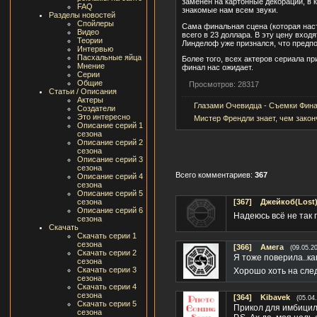
заменен на картонные декорации, в
FAQ
знакомые нам всем звуки.
Разделы новостей
Спойлеры
Сама финальная сцена (которая нас
Видео
всего в 23 доллара. В эту цену вхо
Теории
Линделоф уже признался, что предпоч
Интервью
Пасхальные яйца
Более того, всех актеров сериала п
Мнение
финал нас ожидает.
Серии
Общие
Просмотров: 28317
Статьи / Описания
Актеры
Глазами Очевидца - Съемки Фина
Создатели
Это интересно
Мистер Френдли знает, чем закон
Описание серий 1
сезона
Описание серий 2
сезона
Описание серий 3
сезона
Всего комментариев:
367
Описание серий 4
сезона
Описание серий 5
сезона
[367]
Джейкоб(Lost
Описание серий 6
Надеюсь всё не так
сезона
Скачать
Скачать серии 1
сезона
[366]
Амега
(09.05.2
Скачать серии 2
Я тоже поверила..ка
сезона
Скачать серии 3
Хорошо хоть на сле
сезона
Скачать серии 4
сезона
[364]
Kibavek
(05.04
Скачать серии 5
Прикол для имбицил
сезона