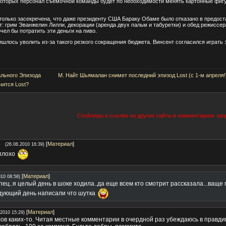
 которых персонал съемочной команды будет по необходимости менять картонные фигу
только засекречена, что даже президенту США Бараку Обаме было отказано в предос
дят: грим Эванжелин Лилли, декорации (аренда двух пальм и табуретки) и обед режисс
ел бы потратить эти деньги на пиво.
ришлось уволить из-за такого резкого сокращения бюджета. Винсент согласился играть
льного Эпизода
М. Найт Шьямалан снимет последний эпизод Lost (с 1-м апреля!
чится Lost?
Спойлеры и ссылки на другие сайты в комментариях за
)
[
Материал
]
(26.06.2010 16:39)
 плохо
[
Материал
]
010 08:58)
пец..я целый день в шоке ходила..да еще всем кто смотрит рассказала...ваще 
дующий день написали что шутка
[
Материал
]
.2010 15:29)
ов каких-то. Читая местные комментарии в очердной раз убеждаюсь в правди