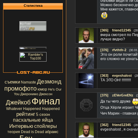
обломки видите ли см
Можно бесконечно до
Статистика
Мне кажется, главно
[365]
friend12345
(28
вчера смотрел по Пе
лучше видно?
[376]
rfvthth-2
(30.03
Это он роли почитай
его сложно не узнать
[363]
evgeshalost
(2
ТА ЭТО ОН! !!!!!!!!!!
Дезмонд
съемки
Namaste
промофото
юмор
He's Our
You
Джеронимо Джексон
[375]
zEVerGreENz
(
Финал
Джейкоб
Да ты чего друже
Отца Хёрли играет Ч
Whatever Happened Happened
рейтинг
Чич Марин - главная
5 сезон
пасхальные яйца
Интервью
[362]
friend12345
спойлеры
(28
evgeshalost , я снач
абрамс
теория
Dead is Dead