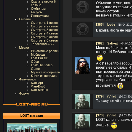
Скачать серии 6
Объясните мне, пожал
сезона
что узнал из серии: 
Субтитры
нужен остров...
Бонусы
не вижу в этом ничего 
Инструкции
Онлайн
Смотреть 1 сезон
[386]
Lode
(18.04.2010
Смотреть 2 сезон
Смотреть 3 сезон
Взрыва мозга не ощути
Смотреть 4 сезон
Смотреть 5 сезон
Смотреть 6 сезон
[382]
Safiyat
Телеканал ABC
(04.04.20
Медиа
Меня выбесил этот "с
Рекламные ролики
все тут. И Библию с 
Мобизоды
Lost Puzzle
Обои
А с Изабеллой вообщ
Lost:The Video
верить ее словам? И 
Game
притворился ей или э
Музыка из сериала
труп, то как они ей
Книги из сериала
Фан-уголок
умерла не на Остров
Фан-Арт
взрывается
Фан-Клуб
Фан-Фикшн
Форум
[379]
(V)lad
(30.03.201
Ты сасунок чё так пи
[373]
(V)lad
LOST магазин
(29.03.201
LOST канечно также и
лучшие.