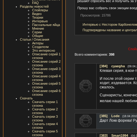
решают сбросить вес и получить за э
FAQ
Разделы новостей
Прошу вас собрать свои эмоции воеди
Спойлеры
Видео
Просмотров: 15786
Теории
Интервью
Интервью с Нестором Карбонело
Пасхальные яйца
Мнение
Подтверждены название и централ
Серии
Общие
Статьи / Описания
Актеры
Создатели
Спойл
Это интересно
Описание серий 1
Всего комментариев:
398
сезона
Описание серий 2
сезона
[384]
cyaegha
(09.04.
Описание серий 3
Клевая серия, в кои-
сезона
Описание серий 4
И после этой серии т
сезона
ходит, издевается. К
Описание серий 5
сжалось.
сезона
Описание серий 6
сезона
Сценаристы, конечно,
Скачать
желаю нашей любимо
Скачать серии 1
сезона
Скачать серии 2
сезона
[385]
Lode
Скачать серии 3
(18.04.2010
сезона
Дарт Локк форева! Ру
Скачать серии 4
сезона
Скачать серии 5
сезона
[383]
Smart1994
(04.