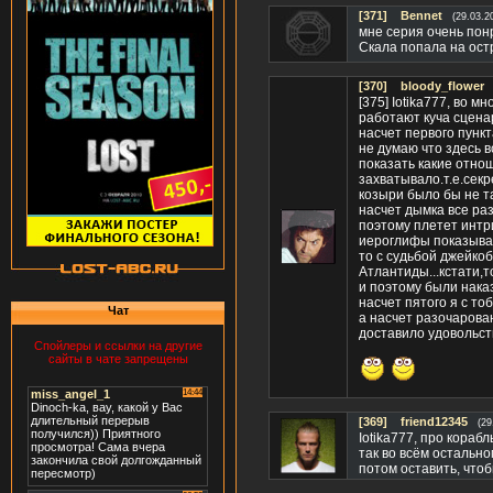
[371]
Bennet
(29.03.2
мне серия очень пон
Скала попала на ост
[370]
bloody_flower
[375] Iotika777, во 
работают куча сцена
насчет первого пункт
не думаю что здесь 
показать какие отнош
захватывало.т.е.секр
козыри было бы не та
насчет дымка все раз
поэтому плетет интри
иероглифы показываю
то с судьбой джейко
Атлантиды...кстати,
и поэтому были нака
насчет пятого я с т
Чат
а насчет разочарован
доставило удовольст
Спойлеры и ссылки на другие
сайты в чате запрещены
[369]
friend12345
(29
Iotika777, про кораб
так во всём остальн
потом оставить, чтоб