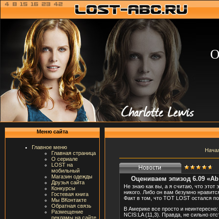
О
Меню сайта
Главное меню
Нача
Главная страница
О сериале
LOST на
мобильный
Магазин одежды
Оцениваем эпизод 6.09 «Ab
Друзья сайта
Не знаю как вы, а я считаю, что это
Конкурсы
никого. Либо он вам безумно нравится
Гостевая книга
Факт в том, что ТОТ LOST остался по
Мы ВКонтакте
Обратная связь
В Америке все просто и неинтересно: 
Размещение
NCIS:LA (11,3). Правда, не сильно отс
рекламы на сайте