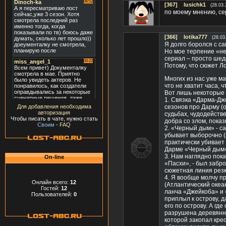
[367]
lusichk1
(28.03.
по моему мнению, сер
[366]
Iotika777
(28.03
Я долго боролся с с
Но мое терпение «не
сериал – просто шед
Потому, что сюжет Л
Многих из нас уже м
что не хватит часа, 
Вот лишь некоторые и
1. Связка «Дарма-Дж
сезонов про Дарму (
Для добавления необходима
авторизация
судьбах, чудодействе
Чтобы писать в чате, нужно стать
добра со злом, пока
Своим
-
FAQ
2. «Черный дым» - с
убывает выборочно (
практически убивает 
Дарме «Черный дым»
3. Нам наглядно пока
On-line
«Пасхи», - был забр
сюжетная линия резк
4. Я вообще молчу п
Онлайн всего:
12
(Атлантический океан
Гостей:
12
ланча «Джейкоба» и «
Пользователей:
0
приплыл к острову, 
его по острову. А гд
разрушена деревянны
которой закопал кре