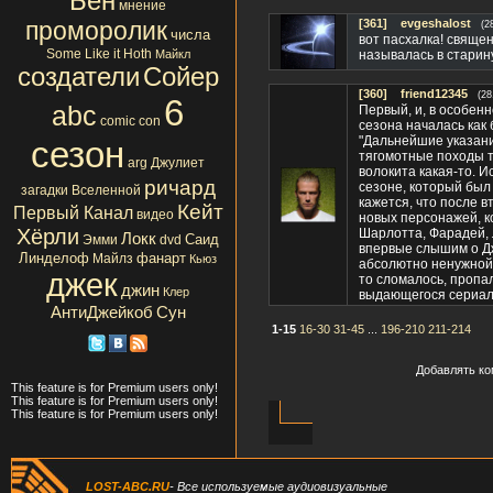
Бен
мнение
проморолик
[361]
evgeshalost
(2
числа
вот пасхалка! священ
Some Like it Hoth
Майкл
называлась в старин
создатели
Сойер
[360]
friend12345
(28
6
abc
Первый, и, в особен
comic con
сезона началась как 
"Дальнейшие указани
сезон
тягомотные походы т
arg
Джулиет
волокита какая-то. 
ричард
сезоне, который был
загадки Вселенной
кажется, что после 
Кейт
Первый Канал
видео
новых персонажей, к
Хёрли
Шарлотта, Фарадей, 
Локк
Саид
Эмми
dvd
впервые слышим о Дж
Линделоф
фанарт
Майлз
Кьюз
абсолютно ненужной ф
джек
то сломалось, пропа
джин
Клер
выдающегося сериала
АнтиДжейкоб
Сун
1-15
16-30
31-45
...
196-210
211-214
Добавлять ко
This feature is for Premium users only!
This feature is for Premium users only!
This feature is for Premium users only!
LOST-ABC.RU
- Все используемые аудиовизуальные