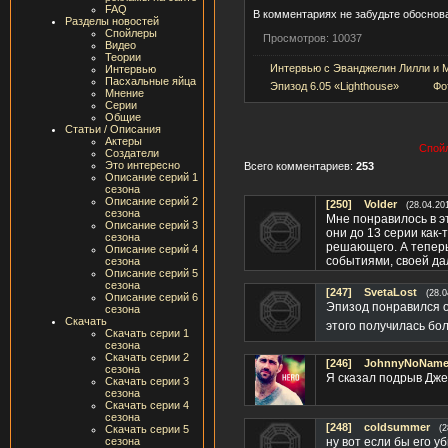
FAQ
В комментариях не забудьте обоснова
Разделы новостей
Спойлеры
Просмотров: 10037
Видео
Теории
Интервью с Эванджелин Лилли и 
Интервью
Пасхальные яйца
Эпизод 6.05 «Lighthouse»
Фо
Мнение
Серии
Общие
Статьи / Описания
Актеры
Спойл
Создатели
Это интересно
Всего комментариев:
253
Описание серий 1
сезона
Описание серий 2
[250]
Volder
(28.04.20
сезона
Мне понравилось в эт
Описание серий 3
они до 13 серии как-
сезона
решающего. А теперь
Описание серий 4
событиями, своей да
сезона
Описание серий 5
сезона
[247]
SvetaLost
(28.0
Описание серий 6
Эпизод понравился о
сезона
Скачать
этого получилась бо
Скачать серии 1
сезона
Скачать серии 2
[246]
JohnnyNoName(
сезона
Я сказал подрыв Джек
Скачать серии 3
сезона
Скачать серии 4
сезона
[248]
coldsummer
Скачать серии 5
(2
сезона
ну вот если бы его у