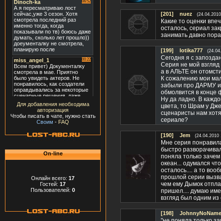
[201]
nuez
(24.04.2010
Какие то оценки впеч
осталось, сериал за
занимать давно пора
[199]
Iotika777
(24.04
Сегодня я с запозда
Серия не мой взгляд
а в АЛЬТЕ он отомсти
К сожалению мои мал
забыли про ДАРМУ и 
обмолвится в конце фр
Ну да ладно. В каждо
Для добавления необходима
цвета, то Шрам у Дже
авторизация
сценаристы нам хотят
Чтобы писать в чате, нужно стать
сериале?
Своим
-
FAQ
[190]
Jem
(24.04.2010 
Мне серия понравилась
быстро разворачивалс
On-line
поняла только зачем 
океан... одумался чт
осталось.... а то воо
прошлой серии вызва
Онлайн всего:
17
чем ему Дымок отплати
Гостей:
17
Пользователей:
0
пришел.... думаю име
взгляд был одним из
[198]
JohnnyNoName(
"не поняла только за