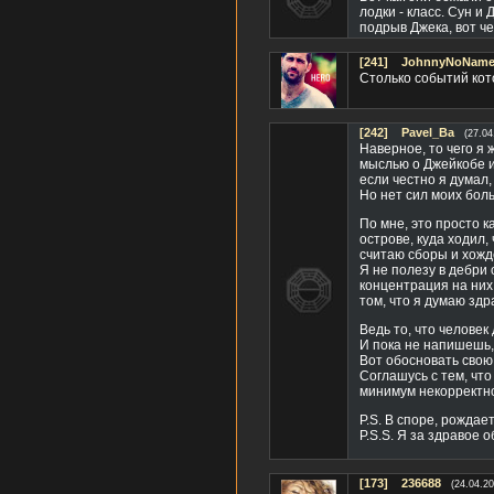
лодки - класс. Сун и
подрыв Джека, вот ч
[241]
JohnnyNoName(
Столько событий кот
[242]
Pavel_Ba
(27.04
Наверное, то чего я 
мыслью о Джейкобе и 
если честно я думал,
Но нет сил моих бол
По мне, это просто 
острове, куда ходил, 
считаю сборы и хожд
Я не полезу в дебри
концентрация на них 
том, что я думаю здр
Ведь то, что человек
И пока не напишешь, 
Вот обосновать свою 
Соглашусь с тем, что 
минимум некорректн
P.S. В споре, рождае
P.S.S. Я за здравое 
[173]
236688
(24.04.20