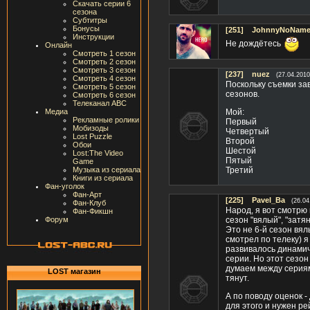
Скачать серии 6
сезона
Субтитры
Бонусы
[251]
JohnnyNoName(
Инструкции
Не дождётесь
Онлайн
Смотреть 1 сезон
Смотреть 2 сезон
Смотреть 3 сезон
[237]
nuez
(27.04.2010
Смотреть 4 сезон
Поскольку съемки за
Смотреть 5 сезон
сезонов.
Смотреть 6 сезон
Телеканал ABC
Медиа
Мой:
Рекламные ролики
Первый
Мобизоды
Четвертый
Lost Puzzle
Второй
Обои
Шестой
Lost:The Video
Пятый
Game
Музыка из сериала
Третий
Книги из сериала
Фан-уголок
Фан-Арт
[225]
Pavel_Ba
(26.04
Фан-Клуб
Народ, я вот смотрю н
Фан-Фикшн
Форум
сезон "вялый", "затя
Это не 6-й сезон вял
смотрел по телеку) я
развивалось динамич
серии. Но этот сезон
думаем между сериями
LOST магазин
тянут.
А по поводу оценок -
для этого и нужен ре