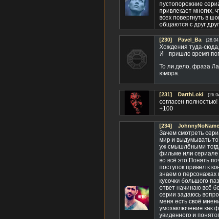
пустопорожние сериа
привлекает многих, ч
всех повергнуть в шо
общаются с друг дру
[230]
Pavel_Ba
(26.04
Хождения туда-сюда, 
И - пришло время пог
То ли дело, фраза Лап
юмора.
[231]
DarthLoki
(26.0
согласен полностью!
+100
[234]
JohnnyNoName(
Зачем смотреть сери
мир и выдумывать то 
уж смышлёными тогда
фильме или сериале 
во всё это.Понять по
поступок привёл к к
знаем о персонажах 
кусочки большого па
ответ начинаю всё б
серии задаюсь вопро
меня есть своё мнен
умозаключение как фа
увиденного и понято