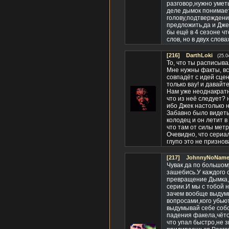
разговор,нужно уметь
деле дымок понимает
голову,подтверждение
предложить,да и Джек
бы ещё в 4 сезоне чт
слов, но в двух слова
[216]
DarthLoki
(25.0
То, что ты расписыва
Мне нужны факты, все
совпадёт с идей сцен
только вау! и давайте
Нам уже неоднакратно
что из неё следует? н
ибо Джек настолько 
Забавно было видеть
колодец и он летит в
что там от силы метра
Очевидно, что сериал 
глупо это не признов
[217]
JohnnyNoName(
Чувак да по большому
зашебись.У каждого с
превращение Дымка,а 
серии.И мы с тобой н
зачем вообще выдумы
вопросами,кого убьют
выдумывай себе собс
падения факела,чёто
что упал быстро,не з