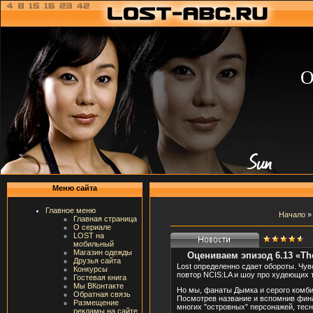
О
Меню сайта
Главное меню
Начало
Главная страница
О сериале
LOST на
мобильный
Магазин одежды
Оцениваем эпизод 6.13 «The
Друзья сайта
Lost определенно сдает обороты. Чув
Конкурсы
повтор NCIS:LA и шоу про худеющих 
Гостевая книга
Мы ВКонтакте
Но мы, фанаты Дымка и серого комби
Обратная связь
Посмотрев название и вспомнив фина
Размещение
многих "островных" персонажей, тес
рекламы на сайте