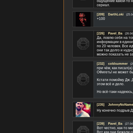
ощущение какой-то 
сериал.
[209]
DarthLoki
(25.0
+100
[226]
Pavel_Ba
(26.04
Да, ловлю себя на т
информации в единиц
по 20 человек. Все ид
они так долго и нудн
можно показать не з
[232]
coldsummer
(2
при чём, как писал(а
ОФигеть! не может бы
Кстати помойму Дж. 
этом всё и дело.
Но всё-таки надеюсь
[235]
JohnnyNoName(
Ну конечно подрыв Д
[239]
Pavel_Ba
(27.04
Вот честно, как-то м
Вот как они бежали от