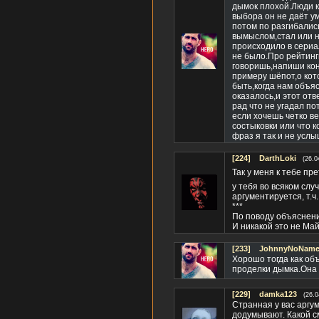
дымок плохой.Люди к
выбора он не даёт ум
потом по разгибались
вымыслом,стал или не
происходило в сериа
не было.Про рейтинг
говоришь,напиши кон
примеру шёпот,о кот
быть,когда нам объяс
оказалось,и этот от
рад что не угадал п
если хочешь четко в
состыковки или что 
фраз я так и не усл
[224]
DarthLoki
(26.0
Так у меня к тебе пре
у тебя во всяком слу
аргументируется, т.ч
***
По поводу объяснений
И никакой это не Май
[233]
JohnnyNoName(
Хорошо тогда как об
проделки дымка.Она 
[229]
damka123
(26.0
Странная у вас аргу
додумывают. Какой с