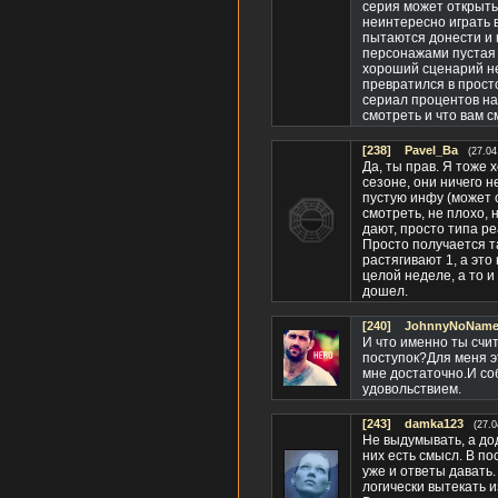
серия может открыть
неинтересно играть в
пытаются донести и 
персонажами пустая 
хороший сценарий не
превратился в прост
сериал процентов на
смотреть и что вам с
[238]
Pavel_Ba
(27.04
Да, ты прав. Я тоже 
сезоне, они ничего н
пустую инфу (может с
смотреть, не плохо, 
дают, просто типа р
Просто получается та
растягивают 1, а эт
целой неделе, а то и
дошел.
[240]
JohnnyNoName(
И что именно ты счи
поступок?Для меня э
мне достаточно.И со
удовольствием.
[243]
damka123
(27.0
Не выдумывать, а дод
них есть смысл. В п
уже и ответы давать.
логически вытекать и