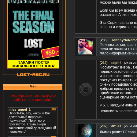
можно было бы показ
Если бы всем всегда 
развитию. А это плох
Эта Серия в плане в
сезона и сериала в ц
[236]
JohnnyNoName(
Полностью согласен 
если не залпом то хо
малоинформативным
[212]
ralph4
(25.04.20
Посмотрел вчера , т.
первых сезонов по с
и сверхестественног
поступках конкретны
Очень порадовало во
Чат
добрые времена,что 
пробежали по коже, п
Спойлеры и ссылки на другие
сценарные силы оста
сайты в чате запрещены
P.S. C каждым новым
ненавистью после с
[202]
art573
(25.04.20
Дымок рулит ! Слава 