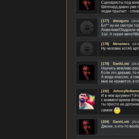
Сценаристы под коне
Шеппард давно уже пр
лодки прыгнет - слож
[177]
dimaguru
(24.0
Бл** ну не смотри то
Анжелики!!Задрали ж
З.Ы. А серия мего!!!В
[178]
Металюга
(24.0
Ну человек хотяб арг
[179]
DarthLoki
(24.0
Научись вежливо раз
Если это дерьмо, то я
А когда классно, я г
мне не нравится, в от
[192]
JohnnyNoName(
И в чём аргумент?Эт
с комментарием dima
ты просто не догоняе
самом
[204]
DarthLoki
(25.0
Джони, а кто-то воо