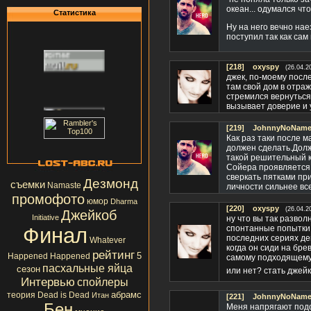
океан... одумался что
Статистика
Ну на него вечно нае
поступил так как сам 
[218]
oxyspy
(26.04.2
джек, по-моему после
там свой дом в отраж
стремился вернуться
вызывает доверие и 
[219]
JohnnyNoName(
Как раз таки после м
должен сделать.Долж
такой решительный к
Сойера проявляется 
сверкать пятками пр
Дезмонд
съемки
Namaste
личности сильнее вс
промофото
юмор
Dharma
[220]
oxyspy
(26.04.2
Джейкоб
Initiative
ну что вы так разво
Финал
спонтанные попытки 
последних сериях де
Whatever
когда он сиди на бре
рейтинг
5
Happened Happened
самому подходящему к
пасхальные яйца
сезон
или нет? стать дже
Интервью
спойлеры
абрамс
теория
Dead is Dead
Итан
[221]
JohnnyNoName(
Бен
Меня напрягают подо