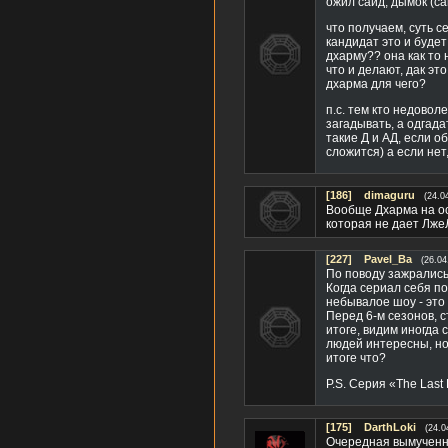
ожил сайд, дымок (с
что получаем, суть с
кандидат это и будет
дхарму?? она как то 
что и делают, дак эт
дхарма для чего?
п.с. тем кто недоволе
загадывать, а одгада
такие Д и АД, если о
сложится) а если нет,
[186]
dimaguru
(24.0
Вообще Дхарма на ос
которая не дает ЛжеЛ
[227]
Pavel_Ba
(26.04
По поводу зажрались
Когда сериал себя по
небывалое шоу - это 
Перед 6-м сезонов, с
итоге, видим иногда 
людей интересны, но
итоге что?
P.S. Серия «The Last 
[175]
DarthLoki
(24.0
Очередная вымученна