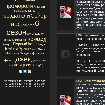
мнение
спасал,принимал сам
проморолик
говорите не такой ре
числа
то время как Джек гл
Some Like it Hoth
собственной жизнью н
создатели
Сойер
кажется,он единстве
прятаться уже давно
6
день что надо валит
abc
станет он Джейкобом 
comic con
себя.
сезон
arg
Джулиет
[249]
brontozavr
(28
ричард
>спонтанные попытки
загадки Вселенной
Первый Канал
видео
конкурс
Надеюсь, Вы шутите!
Хёрли
Кейт
достойное существов
Локк
Эмми
целей, выходил из сл
Саид
Линделоф
dvd
Майлз
спонтанно.
джек
джин
фанарт
Клер
Кстати, в пятом сезо
бездействии по пово
АнтиДжейкоб
Сун
Ченг
же содержанием, что
импульсивный тактик
This feature is for Premium users only!
[252]
JohnnyNoName(
This feature is for Premium users only!
Своими так званными
This feature is for Premium users only!
принял столько слож
тугодум Сойер,в сво
знакомую ситуацию г
может,соврать.Сделал
ходить ситуация из 
идти,наконец то до ч