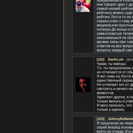
придираешься.Разгово
они говорят друг с д
самый низкий рейтинг
рейтингу можно суди
рейтинг Лоста то он 
сериал,плюс к тому ж
медиков,или простые
попкорн.До конца ост
замысловатые теории,
оказываешься не пра
мелкие ляпы при так
ответов на все вопро
вопросы каждый сам 
[222]
DarthLoki
(26.0
Чувак, ты жжёшь!
Т.е. ты предлагаешь 
не отличается от о
Я вот сижу на Лосте 
единственный сериал,
Но отличает его от д
смотреть и ничего н
моментов.
Удивляет другое, я п
только минусы и утве
Я могу признать, что
только у единиц.
[223]
JohnnyNoName(
Я предлагаю не пере
серий вперёд основы
взято не откуда.Это 