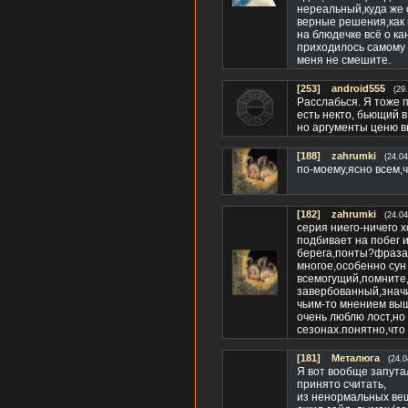
нереальный,куда же о
верные решения,как 
на блюдечке всё о к
приходилось самому 
меня не смешите.
[253]
android555
(29
Расслабься. Я тоже п
есть некто, бьющий в
но аргументы ценю в
[188]
zahrumki
(24.04
по-моему,ясно всем,ч
[182]
zahrumki
(24.04
серия ниего-ничего 
подбивает на побег и
берега,понты?фраза,
многое,особенно сун
всемогущий,помните,
завербованный,значит
чьим-то мнением выше
очень люблю лост,но 
сезонах.понятно,что 
[181]
Металюга
(24.0
Я вот вообще запуталс
принято считать,
из ненормальных вещ