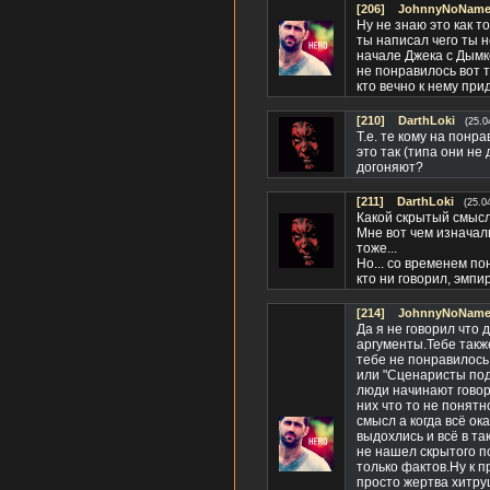
[206]
JohnnyNoName(
Ну не знаю это как 
ты написал чего ты 
начале Джека с Дымк
не понравилось вот т
кто вечно к нему при
[210]
DarthLoki
(25.0
Т.е. те кому на пон
это так (типа они не
догоняют?
[211]
DarthLoki
(25.0
Какой скрытый смысл
Мне вот чем изначаль
тоже...
Но... со временем по
кто ни говорил, эмпи
[214]
JohnnyNoName(
Да я не говорил что
аргументы.Тебе такж
тебе не понравилось.
или "Сценаристы под
люди начинают говори
них что то не понятн
смысл а когда всё о
выдохлись и всё в та
не нашел скрытого п
только фактов.Ну к п
просто жертва хитру