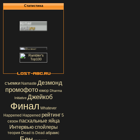
Статистика
Дезмонд
съемки
Namaste
промофото
юмор
Dharma
Джейкоб
Initiative
Финал
Whatever
рейтинг
5
Happened Happened
пасхальные яйца
сезон
Интервью
спойлеры
абрамс
теория
Dead is Dead
Бен