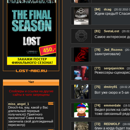
[84]
dcag
(20.02.2010 
Ждем среды!!! Спаси
[81]
SvetaLost
(20.02
Самое интересное дл
[78]
Jed_Rozess
(20
заинтриговали)
[77]
sergejanickin
(1
Режессеры-сценарист
Чат
[75]
dmitry91
(19.02.2
Спойлеры и ссылки на другие
Вот уже скоро и 5-ая
сайты в чате запрещены
[74]
emmerdale
(19.0
Видел ролик на сайт
тоже связанный ряд
[72]
REDWOLF
(19.0
блин а когда будет 