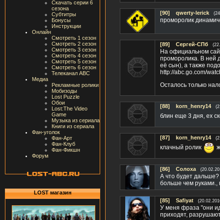
Скачать серии 6
сезона
[90]
qwerty-lerick
(24
Субтитры
проморолик динамич
Бонусы
Инструкции
Онлайн
Смотреть 1 сезон
Смотреть 2 сезон
[89]
Сергей-СПб
(22
Смотреть 3 сезон
На официальном сай
Смотреть 4 сезон
проморолика. В ней д
Смотреть 5 сезон
её сын), а также по
Смотреть 6 сезон
http://abc.go.com/wa
Телеканал ABC
Медиа
Осталось только нал
Рекламные ролики
Мобизоды
Lost Puzzle
Обои
[88]
korn_henry14
(2
Lost:The Video
Game
блин еще 3 дня, ех 
Музыка из сериала
Книги из сериала
Фан-уголок
[87]
korn_henry14
Фан-Арт
(2
Фан-Клуб
клачный ролик
ж
Фан-Фикшн
Форум
[86]
Солоха
(20.02.20
А что будет дальше?
больше чем руками., 
LOST магазин
[85]
Safiyat
(20.02.201
У меня фраза "они и
приходят, разрушают,