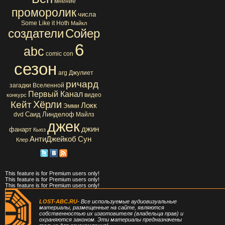
мнение
проморолик
числа
Some Like it Hoth
Майкл
создатели
Сойер
6
abc
comic con
сезон
arg
Джулиет
ричард
загадки Вселенной
Первый Канал
видео
конкурс
Хёрли
Кейт
Локк
Эмми
Саид
Линделоф
dvd
Майлз
джек
джин
фанарт
Кьюз
АнтиДжейкоб
Сун
Клер
This feature is for Premium users only!
This feature is for Premium users only!
This feature is for Premium users only!
LOST-ABC.RU
- Все используемые аудиовизуальные
материалы, размещенные на сайте, являются
собственностью их изготовителя (владельца прав) и
охраняются законом. Эти материалы предназначены