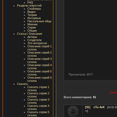
FAQ
Разделы новостей
Спойлеры
Видео
Теории
Интервью
Пасхальные яйца
Мнение
Серии
Общие
Статьи / Описания
Актеры
Создатели
Это интересно
Описание серий 1
сезона
Описание серий 2
сезона
Описание серий 3
сезона
Описание серий 4
сезона
Описание серий 5
Просмотров: 8577
сезона
Описание серий 6
сезона
Скачать
Скачать серии 1
сезона
Спойл
Скачать серии 2
сезона
Всего комментариев:
91
Скачать серии 3
сезона
Скачать серии 4
[91]
cTu-4eK
(24.02.2
сезона
=)
Скачать серии 5
сезона