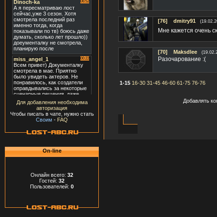
[76]
dmitry91
(19.02.2
Мне кажется очень с
[70]
Maksdlee
(19.02.
Разочарование :(
1-15
16-30
31-45
46-60
61-75
76-76
Добавлять ко
Для добавления необходима
авторизация
Чтобы писать в чате, нужно стать
Своим
-
FAQ
On-line
Онлайн всего:
32
Гостей:
32
Пользователей:
0