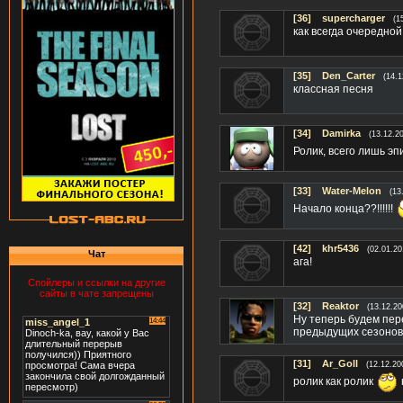
[36]
supercharger
(1
как всегда очередно
[35]
Den_Carter
(14.1
классная песня
[34]
Damirka
(13.12.2
Ролик, всего лишь эп
[33]
Water-Melon
(13
Начало конца??!!!!!!
[42]
khr5436
(02.01.20
Чат
ага!
Спойлеры и ссылки на другие
сайты в чате запрещены
[32]
Reaktor
(13.12.20
Ну теперь будем пере
предыдущих сезонов
[31]
Ar_Goll
(12.12.20
ролик как ролик