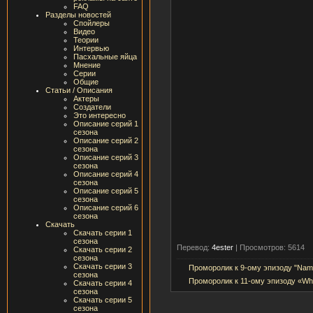
FAQ
Разделы новостей
Спойлеры
Видео
Теории
Интервью
Пасхальные яйца
Мнение
Серии
Общие
Статьи / Описания
Актеры
Создатели
Это интересно
Описание серий 1
сезона
Описание серий 2
сезона
Описание серий 3
сезона
Описание серий 4
сезона
Описание серий 5
сезона
Описание серий 6
сезона
Скачать
Скачать серии 1
сезона
Перевод:
4ester
|
Просмотров: 5614
Скачать серии 2
сезона
Скачать серии 3
Проморолик к 9-ому эпизоду "Nam
сезона
Проморолик к 11-ому эпизоду «Wh
Скачать серии 4
сезона
Скачать серии 5
сезона