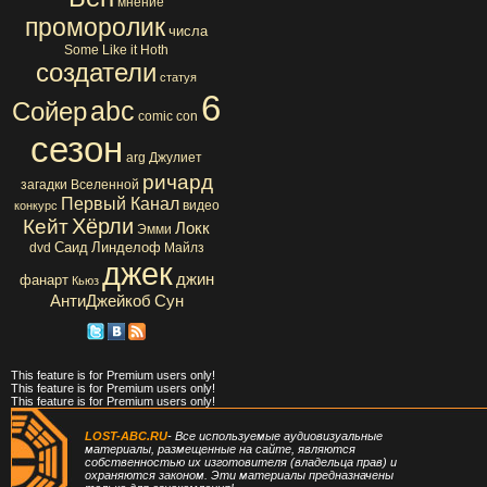
мнение
проморолик
числа
Some Like it Hoth
создатели
статуя
6
abc
Сойер
comic con
сезон
arg
Джулиет
ричард
загадки Вселенной
Первый Канал
видео
конкурс
Хёрли
Кейт
Локк
Эмми
Саид
Линделоф
dvd
Майлз
джек
джин
фанарт
Кьюз
АнтиДжейкоб
Сун
This feature is for Premium users only!
This feature is for Premium users only!
This feature is for Premium users only!
LOST-ABC.RU
- Все используемые аудиовизуальные
материалы, размещенные на сайте, являются
собственностью их изготовителя (владельца прав) и
охраняются законом. Эти материалы предназначены