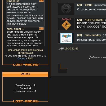
[30]
Serzik
(12.12.2009
Отстой ролик, нечего 
[29]
KEFIRCHIK108
РОЛИК ПОЛНОЕ ГОВН
КАЛИЧ КАК СОЕР П
[28]
miss-faraday
(12
музыка нравится, ро
1-15
16-30
31-41
Для добавления необходима
авторизация
Чтобы писать в чате, нужно стать
Добавлять ко
Своим
-
FAQ
On-line
Онлайн всего:
4
Гостей:
4
Пользователей:
0