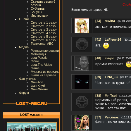
Скачать серии 6
Спойл
сезона
Субтитры
Всего комментариев:
43
Бонусы
Инструкции
Онлайн
[43]
rewina
(02.01.201
Смотреть 1 сезон
Смотреть 2 сезон
хм.. как-то неочень.
Смотреть 3 сезон
Смотреть 4 сезон
Смотреть 5 сезон
[41]
LaFleur-24
Смотреть 6 сезон
(30.1
Телеканал ABC
ага!
Медиа
Рекламные ролики
Мобизоды
Lost Puzzle
[40]
avi-po
(30.12.2009
Обои
промка классная!
Lost:The Video
Game
Музыка из сериала
Книги из сериала
[39]
TINA_13
(20.12.2
Фан-уголок
Фан-Арт
Чето, как-то грустно
Фан-Клуб
Фан-Фикшн
Форум
[38]
Mr_Tsol
(17.12.20
нормальный ролик, ни
Willie Nelson - Amaz
Willie ...вот так вот...
LOST магазин
[37]
Рысёнок
(16.12.
фигня.. не че нового...