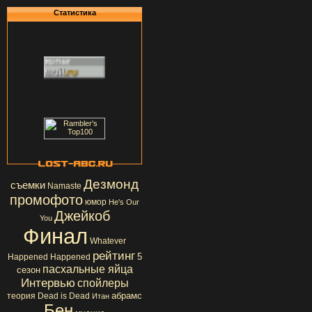
Статистика
Дезмонд
съемки
Namaste
промофото
юмор
He's Our
Джейкоб
You
Финал
Whatever
рейтинг
5
Happened Happened
пасхальные яйца
сезон
Интервью
спойлеры
абрамс
теория
Dead is Dead
Итан
Бен