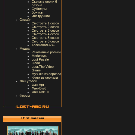
Скачать серии 6
сезона
Субтитры
Бонусы
Инструкции
Онлайн
Смотреть 1 сезон
Смотреть 2 сезон
Смотреть 3 сезон
Смотреть 4 сезон
Смотреть 5 сезон
Смотреть 6 сезон
Телеканал ABC
Медиа
Рекламные ролики
Мобизоды
Lost Puzzle
Обои
Lost:The Video
Game
Музыка из сериала
Книги из сериала
Фан-уголок
Фан-Арт
Фан-Клуб
Фан-Фикшн
Форум
LOST магазин