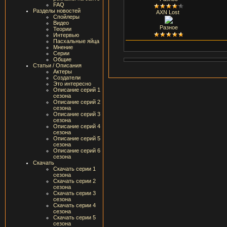
FAQ
Разделы новостей
AXN Lost
Спойлеры
Видео
Разное
Теории
Интервью
Пасхальные яйца
Мнение
Серии
Общие
Статьи / Описания
Актеры
Создатели
Это интересно
Описание серий 1
сезона
Описание серий 2
сезона
Описание серий 3
сезона
Описание серий 4
сезона
Описание серий 5
сезона
Описание серий 6
сезона
Скачать
Скачать серии 1
сезона
Скачать серии 2
сезона
Скачать серии 3
сезона
Скачать серии 4
сезона
Скачать серии 5
сезона