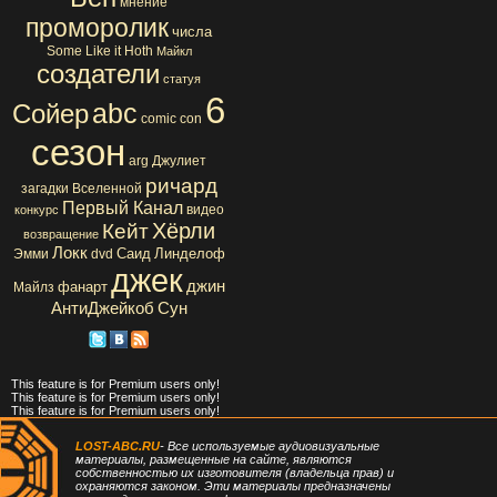
мнение
проморолик
числа
Some Like it Hoth
Майкл
создатели
статуя
6
abc
Сойер
comic con
сезон
arg
Джулиет
ричард
загадки Вселенной
Первый Канал
видео
конкурс
Хёрли
Кейт
возвращение
Локк
Саид
Линделоф
Эмми
dvd
джек
джин
фанарт
Майлз
АнтиДжейкоб
Сун
This feature is for Premium users only!
This feature is for Premium users only!
This feature is for Premium users only!
LOST-ABC.RU
- Все используемые аудиовизуальные
материалы, размещенные на сайте, являются
собственностью их изготовителя (владельца прав) и
охраняются законом. Эти материалы предназначены