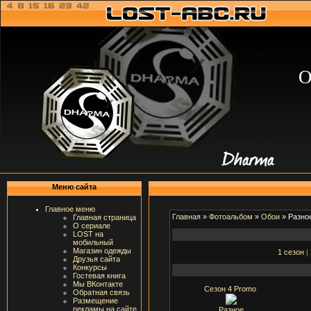
О
Меню сайта
Главное меню
Главная
»
Фотоальбом
»
Обои
» Разно
Главная страница
О сериале
LOST на
мобильный
Магазин одежды
1 сезон
|
Друзья сайта
Конкурсы
Гостевая книга
Мы ВКонтакте
Сезон 4 Promo
Обратная связь
Размещение
рекламы на сайте
Разное