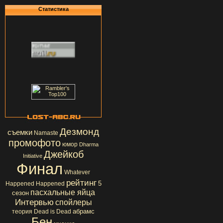
Статистика
Дезмонд
съемки
Namaste
промофото
юмор
Dharma
Джейкоб
Initiative
Финал
Whatever
рейтинг
5
Happened Happened
пасхальные яйца
сезон
Интервью
спойлеры
абрамс
теория
Dead is Dead
Бен