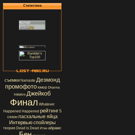
Статистика
Дезмонд
съемки
Namaste
промофото
юмор
Dharma
Джейкоб
Initiative
Финал
Whatever
рейтинг
5
Happened Happened
пасхальные яйца
сезон
Интервью
спойлеры
абрамс
теория
Dead is Dead
Итан
Бен