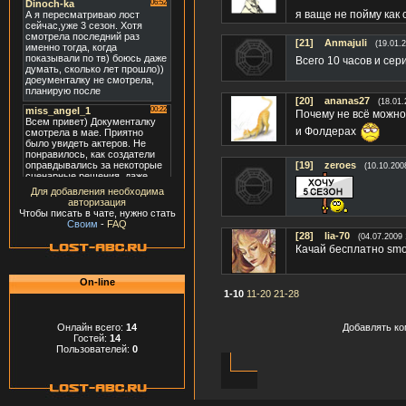
я ваще не пойму как 
[21]
Anmajuli
(19.01.
Всего 10 часов и сер
[20]
ananas27
(18.01.
Почему не всё можно
и Фолдерах
[19]
zeroes
(10.10.200
Для добавления необходима
авторизация
Чтобы писать в чате, нужно стать
Своим
-
FAQ
[28]
lia-70
(04.07.2009 
Качай бесплатно smot
On-line
1-10
11-20
21-28
Добавлять ко
Онлайн всего:
14
Гостей:
14
Пользователей:
0