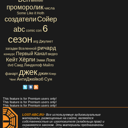
мнение
проморолик
числа
Some Like it Hoth
создатели
Сойер
6
abc
comic con
сезон
arg
Джулиет
ричард
загадки Вселенной
Первый Канал
видео
конкурс
Хёрли
Кейт
Локк
Эмми
Саид
Линделоф
dvd
Майлз
джек
джин
фанарт
Клер
АнтиДжейкоб
Сун
Ченг
This feature is for Premium users only!
This feature is for Premium users only!
This feature is for Premium users only!
LOST-ABC.RU
- Все используемые аудиовизуальные
материалы, размещенные на сайте, являются
собственностью их изготовителя (владельца прав) и
охраняются законом. Эти материалы предназначены