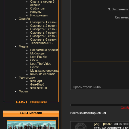
Скачать серии 6
сезона
Субтитры
3. Загружаетс
Бонусы
Инструкции
Как толь
Онлайн
Смотреть 1 сезон
Смотреть 2 сезон
Смотреть 3 сезон
Смотреть 4 сезон
Смотреть 5 сезон
Смотреть 6 сезон
Телеканал ABC
Медиа
Рекламные ролики
Мобизоды
Lost Puzzle
Обои
Lost:The Video
Game
Музыка из сериала
Книги из сериала
Фан-уголок
Фан-Арт
Фан-Клуб
Просмотров:
52302
Фан-Фикшн
Форум
Спойл
Всего комментариев:
29
LOST магазин
[29]
jkl007
(04.05.2010
есть же лошпехты вс