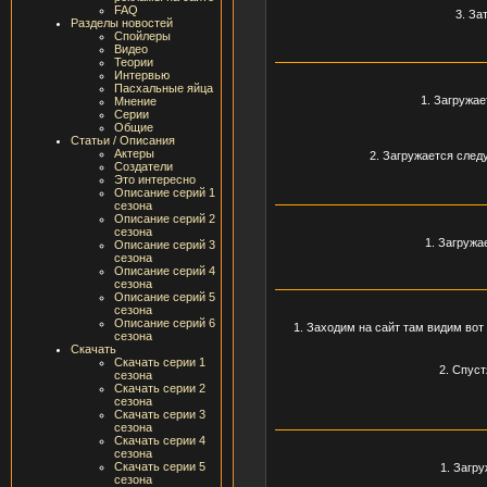
FAQ
3. За
Разделы новостей
Спойлеры
Видео
Теории
Интервью
Пасхальные яйца
1. Загружае
Мнение
Серии
Общие
Статьи / Описания
Актеры
2. Загружается след
Создатели
Это интересно
Описание серий 1
сезона
Описание серий 2
сезона
1. Загружа
Описание серий 3
сезона
Описание серий 4
сезона
Описание серий 5
сезона
Описание серий 6
1. Заходим на сайт там видим вот 
сезона
Скачать
Скачать серии 1
2. Спуст
сезона
Скачать серии 2
сезона
Скачать серии 3
сезона
Скачать серии 4
сезона
Скачать серии 5
1. Загру
сезона