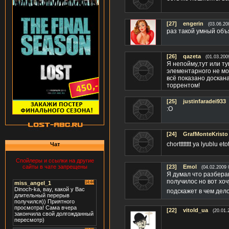
[27]
engerin
(03.06.20
раз такой умный объя
[26]
qazeta
(01.03.200
Я непойму,тут или т
элементарного не мо
всё показано доскан
торрентом!
[25]
justinfaradei933
:О
[24]
GrafMonteKristo
chortttttttt ya lyublu
Чат
Спойлеры и ссылки на другие
[23]
Emol
сайты в чате запрещены
(04.02.2009 
Я думал что разбераю
получилос но вот хоч
подскажет в чем дел
[22]
vitold_ua
(20.01.