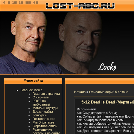
Меню сайта
Главное меню
Начало
»
Описание серий 5 сезона
Главная страница
О сериале
LOST на
5x12 Dead Is Dead (Мертвы
мобильный
Магазин одежды
Вспоминаем:
Друзья сайта
как Саид стреляет в Бена;
Конкурсы
как Сойер и Кейт передают его Други
Гостевая книга
как Ричард заносит его в храм;
Мы ВКонтакте
как Кимми собирается убить Алекс, е
Обратная связь
как Бен получает от Сун веслом по 
Размещение
как Джон говорит Цезарю, что Бен уби
рекламы на сайте