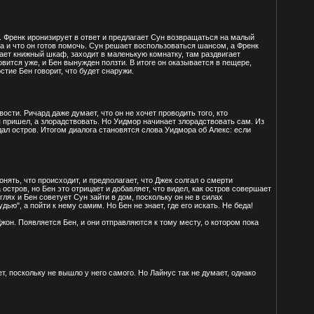
ина. Френк иронизирует в ответ и предлагает Сун возвращаться на малый
жа и что он готов помочь. Сун решает воспользоваться шансом, а Френк
игает книжный шкаф, заходит в маленькую комнатку, там раздвигает
овится уже, и Бен вынужден ползти. В итоге он оказывается в пещере,
рстие Бен говорит, что будет снаружи.
ости. Ричард даже думает, что он не хочет проводить того, кто
я пришел, а злорадствовать. Но Уидмор начинает злорадствовать сам. Из
дал остров. Итогом диалога становятся слова Уидмора об Алекс: если
онять, что происходит, и предполагает, что Джек солгал о смерти
 остров, но Бен это отрицает и добавляет, что видел, как остров совершает
лях и Бен советует Сун зайти в дом, поскольку он не в силах
ью", а пойти к нему самим. Но Бен не знает, где его искать. Не беда!
Джон. Появляется Бен, и они отправляются к тому месту, о котором пока
т, поскольку не вышло у него самого. Но Лайнус так не думает, однако