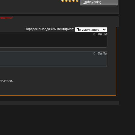
phsycolog
прещены!
Порядок вывода комментариев:
0
0
ователи.