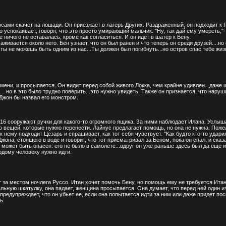
ми скачет на лошади. Он приезжает в лагерь Других. Раздраженный, он подходит к Р
о успокаивает, говоря, что это просто умирающий мальчик. "Ну, так дай ему умереть,"-
ничего не оставалась, кроме как согласиться. И он идет в шатер к Бену.
вается около него. Бен узнает, что он был ранен и что теперь он среди друзей....но с
о ты не можешь быть одним из нас...Ты должен был погибнуть...но остров спас тебе жиз
 имени, и просыпается. Он видит перед собой живого Локка, чем крайне удивлен...даже
я... но в это было трудно поверить...это нужно увидеть. Также он признается, что нару
- Джон бы назвал его монстром.
6 сооружают ручки для какого-то огромного ящика. За ними наблюдает Илана. Услышав
о вещей, которые нужно перенести. Лайнус предлагает помощь, но она не нужна. Пожела
к нему подходит Цезарь и спрашивает, как тот себя чувствует. "Как будто кто-то удар
жона, стоящего в воде и говорит, что тот присматривал за Беном, пока он спал, и сказ
 может быть опасен: его не было в самолете...вдруг он уже раньше здесь был да еще и 
одому человеку нужно идти.
за местом ночлега Руссо. Итан хочет помочь Бену, но помощь ему не требуется.Итан 
льную шкатулку, она падает, женщина просыпается. Она думает, что перед ней один из
редупреждает, что он убьет ее, если она попытается идти за ним или даже придет посм
ь.