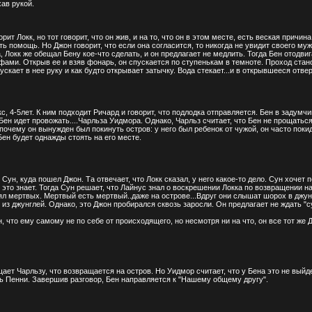
ав рукой.
рит Локк, но тот говорит, что он жив, и на то, что он в этом месте, есть веская прич
ть помощь. Но Джон говорит, что если она согласится, то никогда не увидит своего му
, Локк же обещал Бену кое-что сделать, и он предлагает не медлить. Тогда Бен отодв
ифами. Открыв ее и взяв фонарь, он спускается по ступенькам в темноте. Проход стан
ускает в нее руку и как будто открывает затычку. Вода стекает...и в открывшееся отве
, 4-5лет. К ним подходит Ричард и говорит, что подлодка отправляется. Бен в задумчив
Бен идет провожать....Чарльза Уидмора. Однако, Чарльз считает, что Бен не прощатьс
 почему он вынужден был покинуть остров: у него был ребенок от чужой, он часто поки
 Бен будет однажды стоять на его месте.
ун, куда пошел Джон. Та отвечает, что Локк сказал, у него какое-то дело. Сун хочет п
о это знает. Тогда Сун решает, что Лайнус знал о воскрешении Локка по возвращении на
ял мертвых. Мертвый есть мертвый..даже на острове...Вдруг они слышат шорох в джунг
из джунглей. Однако, это Джон пробирался сквозь заросли. Он предлагает не ждать "суд
н, что ему самому не по себе от происходящего, но несмотря ни на что, он все тот же 
ет Чарльзу, что возвращается на остров. Но Уидмор считает, что у Бена это не выйде
ть Пенни. Завершив разговор, Бен направляется к "Нашему общему другу".