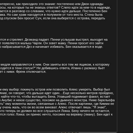
интересно, как приходило это знание: постепенно или Джон однажды
сы, на которые ты не знаешь ответов? Слепо идти за кем-то в надежде,
вается в разговор со словами, что нужно идти дальше. Постепенно Бен
рама. Но сам храм находится в полумили от того места. Стена была
ед спуском Бен просит Сун, если она выберется с острова, передать
ается и стреляет. Дезманд падает. Пенни услышав выстрел, выходит на
руг появляется малыш Чарли. Он зовет маму. Пенни просит его зайти
го набрасывается Дез и начинает избивать. Бен оказывается в воде.
е медля направляется к ним. Они заняты все тем же ящиком, к которому
ходится в тени статуи?" Не добившись ответа, Илана с размаху бьет
ет с ними. Френк отключается.
ли ему выбор: покинуть остров или позволить Алекс умереть. Выбор был
ояние, он говорит, что дальше идет один....Еще несколько метров пройдено,
м) найти что-то, чтобы вытащить Бена. Упавший поднимает факел, встает
ны Анубис и некое существо, похожее на дымного монстра. Ниже барельефа
ать" ему моменты жизни, связанные с Алекс. После картинки, где Кимми ее
у очень жаль, что он во всем виноват. Алекс отвечает лишь: "Я знаю",
что теперь он должен во все слушаться Локка. Бену ничего не остается,
тся голос Локка: он принес нечто, похожее на веревку (лиану). Бен идет к