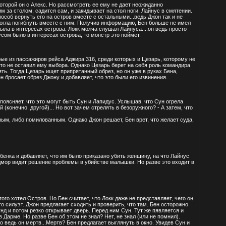
 которой он с Алекс. Но рассмотреть ее ему не дает неожиданно
 за столом, садится сам, и закидывает на стол ноги. Лайнус в смятении.
особ вернуть его на остров вместе с остальными...ведь Джон так и не
могла погибнуть вместе с ним. Получив информацию, Бен больше не имел
ыла в интересах острова. Локк молча слушал Лайнуса....он ведь просто
усом было в интересах острова, то монстр это поймет.
рые из пассажиров рейса Аджира 316, среди которых и Цезарь, которому не
осто не оставил ему выбора. Однако Цезарь берет на себя роль командира
ять. Тогда Цезарь ищет припрятанный обрез, но он уже в руках Бена,
н бросает обрез Джону и добавляет, что это были его извинения.
поясняет, что это могут быть Сун и Лапидус. Услышав, что Сун огрела
 (конечно, другой)... Но вот зачем стрелять в безоружного? - А затем, что
ым, либо помилованным. Однако Джон решает, Бен врет, что желает суда,
ебенка и добавляет, что им было приказано убить женщину, на что Лайнус
Уидмор видит решение проблемы в убийстве малышки. Но разве это входит в
го хотел Остров. Но Бен считает, что Локк даже не представляет, чего он
то силуэт. Джон предлагает сходить и проверить, что там. Бен осторожно
унд и потом резко открывает дверь. Перед ним Сун. Тут же пявляется и
 Дарме. Но разве Бен об этом не знал? Нет, не знал (или не помнил).
о ведь он мертв...Мертв? Бен предлагает выглянуть в окно. Увидев Сун и