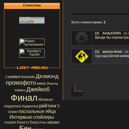
Статистика
Всего комментариев:
2
[2]
Andy133331
(21.
Вроде бы сериал раз
[1]
qwerty-lerick
(31
суд над Беном шика
Дезмонд
съемки
Namaste
промофото
юмор
Dharma
Джейкоб
Initiative
Финал
Whatever
рейтинг
5
Happened Happened
пасхальные яйца
сезон
Интервью
спойлеры
абрамс
теория
Dead is Dead
Итан
Бен