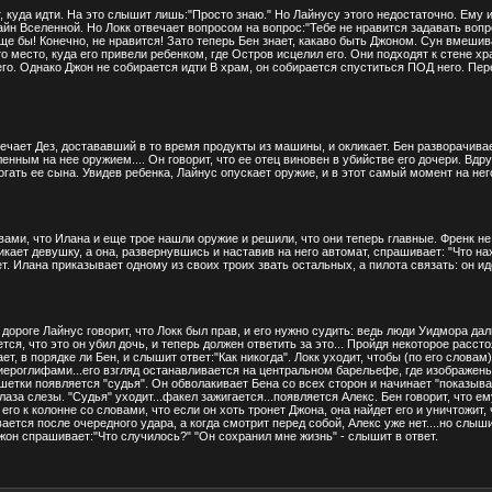
, куда идти. На это слышит лишь:"Просто знаю." Но Лайнусу этого недостаточно. Ему 
йн Вселенной. Но Локк отвечает вопросом на вопрос:"Тебе не нравится задавать вопро
 Еще бы! Конечно, не нравится! Зато теперь Бен знает, какаво быть Джоном. Сун вмеши
то место, куда его привели ребенком, где Остров исцелил его. Они подходят к стене х
его. Однако Джон не собирается идти В храм, он собирается спуститься ПОД него. Пер
мечает Дез, достававший в то время продукты из машины, и окликает. Бен разворачив
ленным на нее оружием.... Он говорит, что ее отец виновен в убийстве его дочери. Вд
рогать ее сына. Увидев ребенка, Лайнус опускает оружие, и в этот самый момент на не
овами, что Илана и еще трое нашли оружие и решили, что они теперь главные. Френк н
кает девушку, а она, развернувшись и наставив на него автомат, спрашивает: "Что на
т. Илана приказывает одному из своих троих звать остальных, а пилота связать: он ид
дороге Лайнус говорит, что Локк был прав, и его нужно судить: ведь люди Уидмора да
тся, что это он убил дочь, и теперь должен ответить за это... Пройдя некоторое расст
т, в порядке ли Бен, и слышит ответ:"Как никогда". Локк уходит, чтобы (по его слова
 иероглифами...его взгляд останавливается на центральном барельефе, где изображе
ешетки появляется "судья". Он обволакивает Бена со всех сторон и начинает "показыв
аза слезы. "Судья" уходит...факел зажигается...появляется Алекс. Бен говорит, что ем
го к колонне со словами, что если он хоть тронет Джона, она найдет его и уничтожит, 
ается после очередного удара, а когда смотрит перед собой, Алекс уже нет....но слыши
Джон спрашивает:"Что случилось?" "Он сохранил мне жизнь" - слышит в ответ.