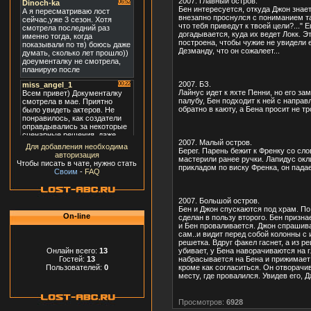
2007. Главный остров.
Бен интересуется, откуда Джон знает
внезапно проснулся с пониманием та
что тебя приведут к твоей цели?..."
догадывается, куда их ведет Локк. Э
построена, чтобы чужие не увидели 
Дезманду, что он сожалеет...
2007. БЗ.
Лайнус идет к яхте Пенни, но его за
палубу, Бен подходит к ней с направ
обратно в каюту, а Бена просит не т
2007. Малый остров.
Для добавления необходима
Берег. Парень бежит к Френку со сл
авторизация
мастерили ранее ручки. Лапидус окли
Чтобы писать в чате, нужно стать
прикладом по виску Френка, он падае
Своим
-
FAQ
2007. Большой остров.
Бен и Джон спускаются под храм. По 
On-line
сделан в пользу второго. Бен признае
и Бен проваливается. Джон спрашивае
сам..и видит перед собой колонны с
решетка. Вдруг факел гаснет, а из р
убивает, у Бена наворачиваются на гл
Онлайн всего:
13
набрасывается на Бена и прижимает е
Гостей:
13
кроме как согласиться. Он отворачив
Пользователей:
0
месту, где провалился. Увидев его, 
Просмотров:
6928