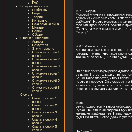
FAQ
Разделы новостей
Спойлеры
1977. Остров.
Видео
Молодой мужчина с вьющимися волоса
Теории
одного из чужих в их храм. Алперт ег
Интервью
выбирает". На это молодому мужчине 
Пасхальные яйца
Мальчик просыпается. Мужчина присажи
Мнение
"То, что ты жил с ними не значит, чт
Серии
Уидмор".
Общие
Статьи / Описания
Актеры
Создатели
2007. Малый остров.
Это интересно
Бен слышит, как кто-то его зовет по
Описание серий 1
говорит, что знал, что такое случитс
сезона
только ли за этим?). Но кто судья? 
Описание серий 2
сезона
Описание серий 3
сезона
На пляже пассажиры рейса Аджира 31
Описание серий 4
в ящике. В ответ слышит, что немног
сезона
Бен остановливается, чтобы попить, 
Описание серий 5
не это интересует. Он указывает на Д
сезона
и намекает Цезарю, что этот человек
Описание серий 6
обрез и показывает Лайнусу. Но мол
сезона
Скачать
Скачать серии 1
сезона
1988.
Скачать серии 2
Бен с подростком Итаном наблюдают 
сезона
Руссо. Нечаянно он задевает музыка
Скачать серии 3
малышке и забирает ее. Напоследок п
сезона
будет слышать шепот, должна убегат
Скачать серии 4
сезона
Скачать серии 5
сезона
На "Гидре".