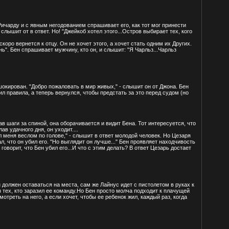
ичарду и с явным негодованием спрашивает его, как тот мог принести
 слышит от в ответ. Но! "Джейкоб хотел этого...Остров выбирает тех, кого
коро вернется к отцу. Он не хочет этого, а хочет стать одним их Других.
нь". Бен спрашивает мужчину, кто он, и слышит: "Я Чарльз...Чарльз
 шокирован. "Добро пожаловать в мир живых," - слышит он от Джона. Бен
шил правила, а теперь вернулся, чтобы предстать за это перед судом (но
 шаги за спиной, она оборачивается и видит Бена. Тот интересуется, что
в удачного дня, он уходит....
ил меня веслом по голове," - слышит в ответ молодой человек. Но Цезаря
ал, что он убил его. "Но выглядит он лучше..." Бен проявляет находчивость
говорит, что Бен убил его...И что с этим делать? В ответ Цезарь достает
должен оставаться на места, сам же Лайнус идет с пистолетом в руках к
 тех, кто заразил ее команду.Но Бен просто молча подходит к плачущей
отреть на него, а если хочет, чтобы ее ребенок жил, каждый раз, когда