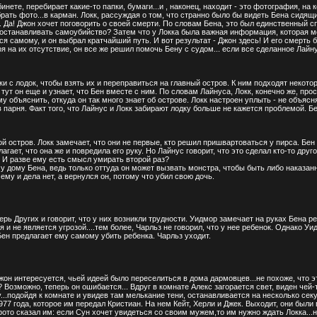
нете, перебирает какие-то папки, бумаги...и , наконец, находит - это фотография, на
ть фото...в карман. Локк, рассуждая о том, что странно было бы видеть Бена сидящим
. Да! Джон хочет поговорить о своей смерти. По словам Бена, это был единственный сп
 останавливать самоубийство? Затем что у Локка была важная информация, которая 
 самому, и он выбрал кратчайший путь. И вот результат - Джон здесь! И его смерть б
я на их отсутствие, он все же решил помочь Бену с судом... если все сделанное Лайн
и с лодок, чтобы взять их и переправиться на главный остров. К ним подходят некото
 тут он еще и узнает, что Бен вместе с ним. По словам Лайнуса, Локк, конечно же, пр
ему объяснить, откуда он так много знает об острове. Локк настроен уплыть - не объясн
парня. Факт того, что Лайнус и Локк забирают лодку больше не кажется проблемой. Бе
 остров. Локк замечает, что они не первые, кто решил пришвартоваться у пирса. Бен 
гает, что она же и повредила его руку. Но Лайнус говорит, что это сделал кто-то другой
 И разве ему есть смысл умирать второй раз?
 дому Бена, ведь только оттуда он может вызвать монстра, чтобы быть либо наказанн
ему и дела нет, а вернулся он, потому что убил свою дочь.
рь Других и говорит, что у них возникли трудности. Уидмор замечает на руках Бена р
 и не является угрозой....тем более, Чарльз не говорил, что у нее ребенок. Однако 
ен предлагает ему самому убить ребенка. Чарльз уходит.
н интересуется, чьей идеей было переселиться в дома дармовцев...не похоже, что это
 Возможно, теперь он ошибается... Вдруг в комнате Алекс загорается свет, виден чей-
у...подойдя к комнате и увидев там мелькание тени, останавливается на несколько сек
977 года, которое им передал Кристиан. На нем Кейт, Херли и Джек. Выходит, они были в
ото сказал им: если Сун хочет увидеться со своим мужем,то им нужно ждать Локка...н