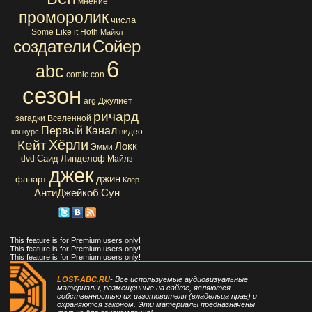
мнение
проморолик
числа
Some Like it Hoth
Майкл
создатели
Сойер
6
abc
comic con
сезон
arg
Джулиет
ричард
загадки Вселенной
Первый Канал
видео
конкурс
Хёрли
Кейт
Локк
Эмми
Саид
Линделоф
dvd
Майлз
джек
джин
фанарт
Клер
АнтиДжейкоб
Сун
This feature is for Premium users only!
This feature is for Premium users only!
This feature is for Premium users only!
LOST-ABC.RU
- Все используемые аудиовизуальные
материалы, размещенные на сайте, являются
собственностью их изготовителя (владельца прав) и
охраняются законом. Эти материалы предназначены