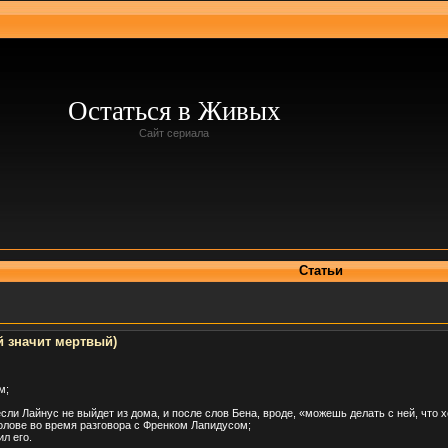
Остаться в Живых
Сайт сериала
Статьи
й значит мертвый)
м;
сли Лайнус не выйдет из дома, и после слов Бена, вроде, «можешь делать с ней, что х
голове во время разговора с Френком Лапидусом;
л его.