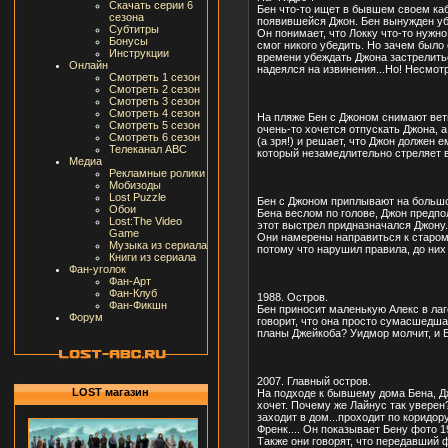
Скачать серии 6
Бен что-то ищет в бывшем своем каби
сезона
появившейся Джон. Бен вынужден убра
Субтитры
Он понимает, что Локку что-то нужно
Бонусы
смог никого убедить. Но зачем было
Инструкции
времени убеждать Джона застрелиться
Онлайн
надеялся на извинения...Но! Несмотр
Смотреть 1 сезон
Смотреть 2 сезон
Смотреть 3 сезон
Смотреть 4 сезон
На пляже Бен с Джоном снимают ветк
Смотреть 5 сезон
очень-то хочется отпускать Джона, а
Смотреть 6 сезон
(а зря!) и решает, что Джон должен 
Телеканал ABC
который незамедлительно стреляет в 
Медиа
Рекламные ролики
Мобизоды
Lost Puzzle
Бен с Джоном приплывают на большой
Обои
Бена веслом по голове, Джон предпола
Lost:The Video
этот выстрел придназначался Джону.
Game
Они намерены направиться к старому
Музыка из сериала
потому что нарушил правила, до них 
Книги из сериала
Фан-уголок
Фан-Арт
Фан-Клуб
1988. Остров.
Фан-Фикшн
Бен приносит маленькую Алекс в лаге
Форум
говорит, что она просто сумасшедшая
планы Джейкоба? Уидмор молчит, и Б
2007. Главный остров.
LOST магазин
На подходе к бывшему дома Бена, Джо
хочет. Почему же Лайнус так уверен?
заходит в дом...проходит по коридор
Френк.... Он показывает Бену фото 1
Также они говорят, что передавший ф