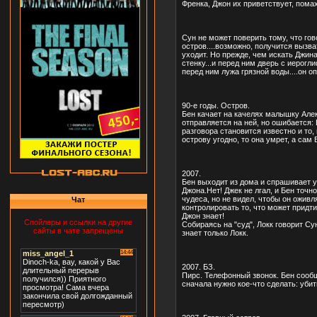
Френка, Джон их приветствует, помах
Сун не может поверить тому, что гово
остров....возможно, получится вызва
уходит. Но прежде, чем искать Джина
стенку...и перед ним дверь с иерогл
перед ним лужа грязной воды....он оп
90-е годы. Остров.
Бен качает на качелях малышку Алекс
отправляется на ней, но ошибается: 
разговора становится известно и то,
острову угодно, то она умрет, а сам
2007.
Бен выходит из дома и спрашивает у С
Джона.Нет! Джек не лгал, и Бен точн
чудеса, но не видел, чтобы он оживл
Чат
контролировать то, что может придти 
Джон знает!
Спойлеры и ссылки на другие
Собираясь на "суд", Локк говорит Су
сайты в чате запрещены
знает только Локк.
2007. БЗ.
Пирс. Телефонный звонок. Бен сообща
сначала нужно кое-что сделать: уби