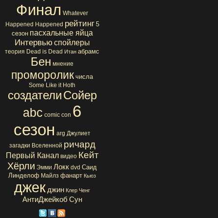
Финал
Whatever
рейтинг
5
Happened Happened
пасхальные яйца
сезон
Интервью
спойлеры
абрамс
теория
Dead is Dead
Итан
Бен
мнение
проморолик
числа
Some Like it Hoth
создатели
Сойер
6
abc
comic con
сезон
arg
Джулиет
ричард
загадки Вселенной
Кейт
Первый Канал
видео
Хёрли
Локк
Саид
Эмми
dvd
Линделоф
фанарт
Майлз
Кьюз
джек
джин
Клер
Ченг
АнтиДжейкоб
Сун