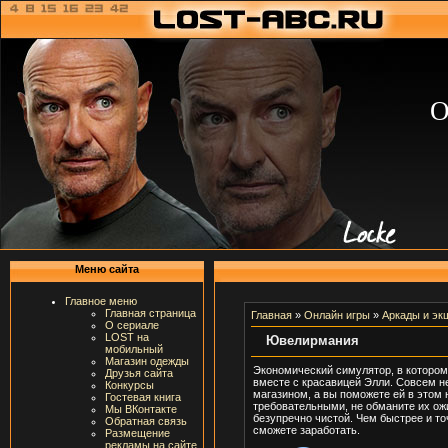
О
Меню сайта
Главное меню
Главная страница
Главная
»
Онлайн игры
»
Аркады и эк
О сериале
LOST на
Ювелирмания
мобильный
Магазин одежды
Экономический симулятор, в котором
Друзья сайта
вместе с красавицей Элли. Совсем н
Конкурсы
магазином, а вы поможете ей в этом
Гостевая книга
требовательными, не обманите их ож
Мы ВКонтакте
безупречно чистой. Чем быстрее и т
Обратная связь
сможете заработать.
Размещение
рекламы на сайте