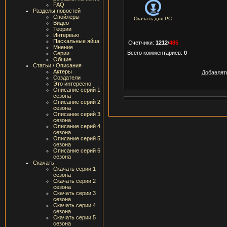
FAQ
Разделы новостей
Спойлеры
Скачать для
PC
Видео
Теории
Интервью
Пасхальные яйца
Счетчики
:
1212
/
485
Мнение
Всего комментариев
:
0
Серии
Общие
Статьи / Описания
Актеры
Добавлят
Создатели
Это интересно
Описание серий 1
сезона
Описание серий 2
сезона
Описание серий 3
сезона
Описание серий 4
сезона
Описание серий 5
сезона
Описание серий 6
сезона
Скачать
Скачать серии 1
сезона
Скачать серии 2
сезона
Скачать серии 3
сезона
Скачать серии 4
сезона
Скачать серии 5
сезона