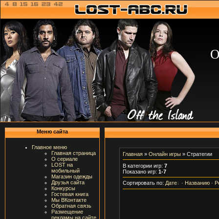
О
Меню сайта
Главное меню
Главная страница
Главная
»
Онлайн игры
» Стратегии
О сериале
LOST на
В категории игр
:
7
мобильный
Показано игр
:
1-7
Магазин одежды
Друзья сайта
Сортировать по
:
Дате
·
Названию
·
Р
Конкурсы
Гостевая книга
Мы ВКонтакте
Обратная связь
Размещение
рекламы на сайте