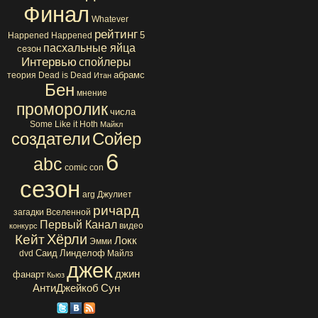
Финал
Whatever
рейтинг
5
Happened Happened
пасхальные яйца
сезон
Интервью
спойлеры
абрамс
теория
Dead is Dead
Итан
Бен
мнение
проморолик
числа
Some Like it Hoth
Майкл
создатели
Сойер
6
abc
comic con
сезон
arg
Джулиет
ричард
загадки Вселенной
Первый Канал
видео
конкурс
Хёрли
Кейт
Локк
Эмми
Саид
Линделоф
dvd
Майлз
джек
джин
фанарт
Кьюз
АнтиДжейкоб
Сун