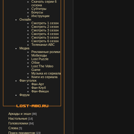
Скачать серии 6
сезона
Субтитры
Бонусы
Инструкции
Онлайн
Смотреть 1 сезон
Смотреть 2 сезон
Смотреть 3 сезон
Смотреть 4 сезон
Смотреть 5 сезон
Смотреть 6 сезон
Телеканал ABC
Медиа
Рекламные ролики
Мобизоды
Lost Puzzle
Обои
Lost:The Video
Game
Музыка из сериала
Книги из сериала
Фан-уголок
Фан-Арт
Фан-Клуб
Фан-Фикшн
Форум
Аркады и экшн
[86]
Настольные
[14]
Головоломки
[64]
Слова
[5]
Поиск предметов
[23]