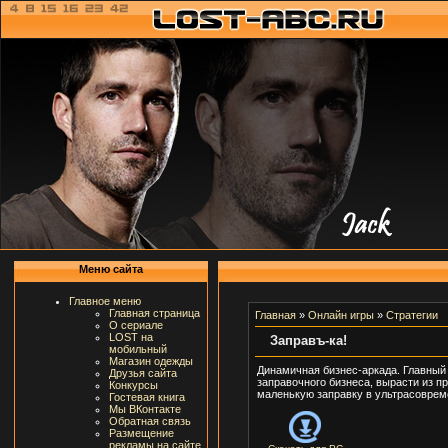
Меню сайта
Главное меню
Главная страница
Главная
»
Онлайн игры
»
Стратегии
О сериале
LOST на
Заправъ-ка!
мобильный
Магазин одежды
Динамичная бизнес-аркада. Главный 
Друзья сайта
заправочного бизнеса, вырасти из п
Конкурсы
маленькую заправку в ультрасовреме
Гостевая книга
Мы ВКонтакте
Обратная связь
Размещение
рекламы на сайте