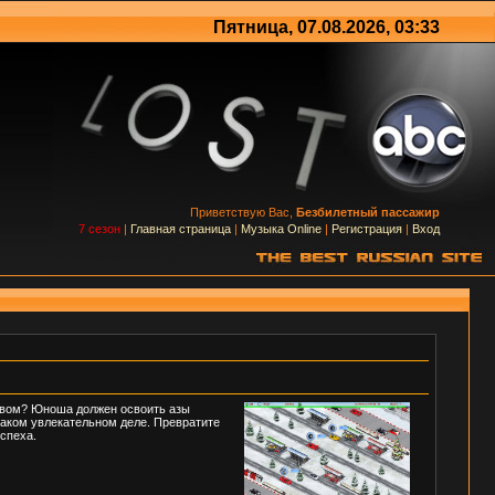
Пятница, 07.08.2026, 03:33
Приветствую Вас,
Безбилетный пассажир
7 сезон
|
Главная страница
|
Музыка Online
|
Регистрация
|
Вход
ством? Юноша должен освоить азы
 таком увлекательном деле. Превратите
спеха.