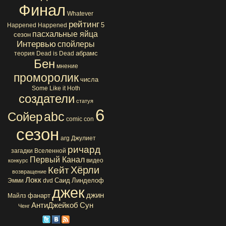
Финал
Whatever
рейтинг
5
Happened Happened
пасхальные яйца
сезон
Интервью
спойлеры
абрамс
теория
Dead is Dead
Бен
мнение
проморолик
числа
Some Like it Hoth
создатели
статуя
6
abc
Сойер
comic con
сезон
arg
Джулиет
ричард
загадки Вселенной
Первый Канал
видео
конкурс
Хёрли
Кейт
возвращение
Локк
Саид
Линделоф
Эмми
dvd
джек
джин
фанарт
Майлз
АнтиДжейкоб
Сун
Ченг