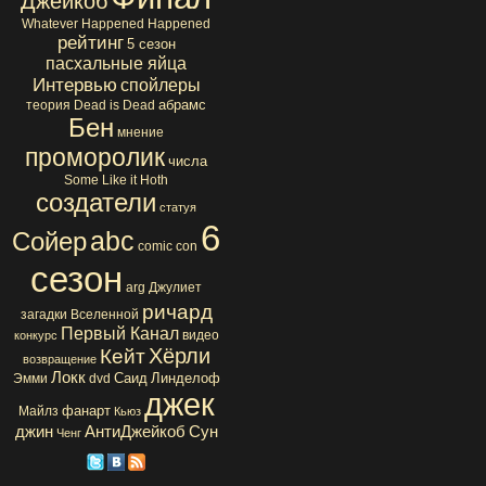
Джейкоб
Whatever Happened Happened
рейтинг
5 сезон
пасхальные яйца
Интервью
спойлеры
абрамс
теория
Dead is Dead
Бен
мнение
проморолик
числа
Some Like it Hoth
создатели
статуя
6
abc
Сойер
comic con
сезон
arg
Джулиет
ричард
загадки Вселенной
Первый Канал
видео
конкурс
Хёрли
Кейт
возвращение
Локк
Саид
Линделоф
Эмми
dvd
джек
фанарт
Майлз
Кьюз
джин
АнтиДжейкоб
Сун
Ченг