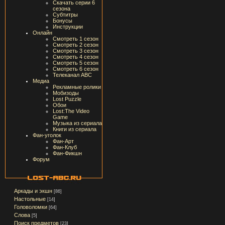
Скачать серии 6
сезона
Субтитры
Бонусы
Инструкции
Онлайн
Смотреть 1 сезон
Смотреть 2 сезон
Смотреть 3 сезон
Смотреть 4 сезон
Смотреть 5 сезон
Смотреть 6 сезон
Телеканал ABC
Медиа
Рекламные ролики
Мобизоды
Lost Puzzle
Обои
Lost:The Video
Game
Музыка из сериала
Книги из сериала
Фан-уголок
Фан-Арт
Фан-Клуб
Фан-Фикшн
Форум
Аркады и экшн
[86]
Настольные
[14]
Головоломки
[64]
Слова
[5]
Поиск предметов
[23]