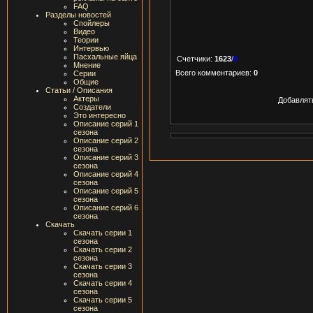
FAQ
Разделы новостей
Спойлеры
Видео
Теории
Интервью
Пасхальные яйца
Счетчики
:
1623
/
8
Мнение
Всего комментариев
:
0
Серии
Общие
Статьи / Описания
Актеры
Добавлят
Создатели
Это интересно
Описание серий 1
сезона
Описание серий 2
сезона
Описание серий 3
сезона
Описание серий 4
сезона
Описание серий 5
сезона
Описание серий 6
сезона
Скачать
Скачать серии 1
сезона
Скачать серии 2
сезона
Скачать серии 3
сезона
Скачать серии 4
сезона
Скачать серии 5
сезона