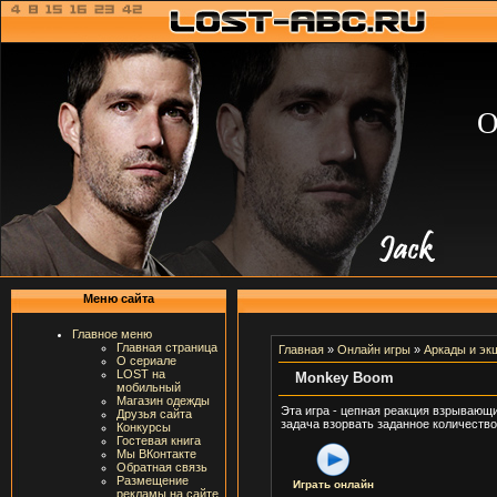
О
Меню сайта
Главное меню
Главная страница
Главная
»
Онлайн игры
»
Аркады и эк
О сериале
LOST на
Monkey Boom
мобильный
Магазин одежды
Эта игра - цепная реакция взрывающи
Друзья сайта
задача взорвать заданное количеств
Конкурсы
Гостевая книга
Мы ВКонтакте
Обратная связь
Размещение
Играть онлайн
рекламы на сайте