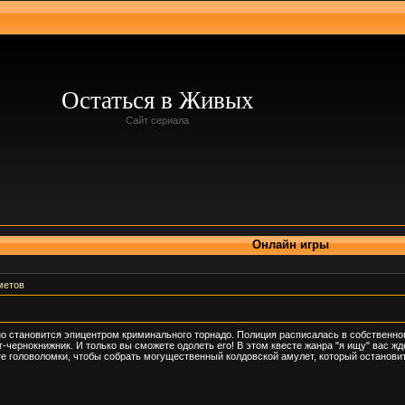
Остаться в Живых
Сайт сериала
Онлайн игры
метов
о становится эпицентром криминального торнадо. Полиция расписалась в собственно
-чернокнижник. И только вы сможете одолеть его! В этом квесте жанра "я ищу" вас ж
е головоломки, чтобы собрать могущественный колдовской амулет, который остановит