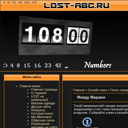
Меню сайта
Главное меню
Главная страница
Главная
»
Онлайн игры
»
Поиск пред
О сериале
LOST на
Между Мирами
мобильный
Магазин одежды
Тихий американский городок внезапн
Друзья сайта
злодеяниями стоит таинственный маг
Конкурсы
колдуном. Собирайте улики и решайт
Гостевая книга
Мы ВКонтакте
Обратная связь
Размещение
рекламы на сайте