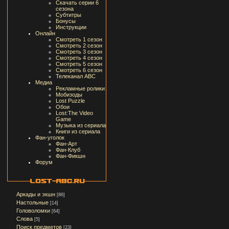
Скачать серии 6
сезона
Субтитры
Бонусы
Инструкции
Онлайн
Смотреть 1 сезон
Смотреть 2 сезон
Смотреть 3 сезон
Смотреть 4 сезон
Смотреть 5 сезон
Смотреть 6 сезон
Телеканал ABC
Медиа
Рекламные ролики
Мобизоды
Lost Puzzle
Обои
Lost:The Video
Game
Музыка из сериала
Книги из сериала
Фан-уголок
Фан-Арт
Фан-Клуб
Фан-Фикшн
Форум
Аркады и экшн
[86]
Настольные
[14]
Головоломки
[64]
Слова
[5]
Поиск предметов
[23]