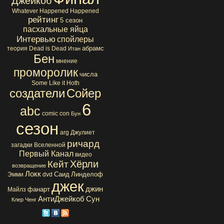
Джейкоб
Whatever Happened Happened
рейтинг
5 сезон
пасхальные яйца
Интервью
спойлеры
абрамс
теория
Dead is Dead
Итан
Бен
мнение
проморолик
числа
Some Like it Hoth
создатели
Сойер
6
abc
comic con
Бун
сезон
arg
Джулиет
ричард
загадки Вселенной
Первый Канал
видео
Хёрли
Кейт
возвращение
Локк
Саид
Линделоф
Эмми
dvd
джек
джин
фанарт
Майлз
АнтиДжейкоб
Сун
Клер
Ченг