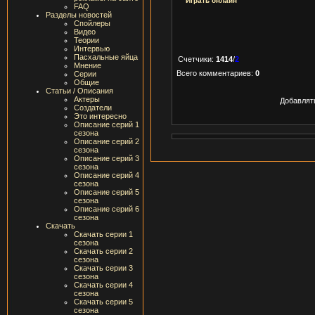
Играть онлайн
FAQ
Разделы новостей
Спойлеры
Видео
Теории
Интервью
Пасхальные яйца
Счетчики
:
1414
/
2
Мнение
Всего комментариев
:
0
Серии
Общие
Статьи / Описания
Актеры
Добавлят
Создатели
Это интересно
Описание серий 1
сезона
Описание серий 2
сезона
Описание серий 3
сезона
Описание серий 4
сезона
Описание серий 5
сезона
Описание серий 6
сезона
Скачать
Скачать серии 1
сезона
Скачать серии 2
сезона
Скачать серии 3
сезона
Скачать серии 4
сезона
Скачать серии 5
сезона