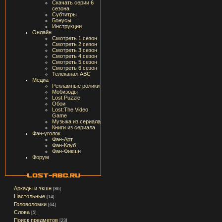
Скачать серии 6
сезона
Субтитры
Бонусы
Инструкции
Онлайн
Смотреть 1 сезон
Смотреть 2 сезон
Смотреть 3 сезон
Смотреть 4 сезон
Смотреть 5 сезон
Смотреть 6 сезон
Телеканал ABC
Медиа
Рекламные ролики
Мобизоды
Lost Puzzle
Обои
Lost:The Video
Game
Музыка из сериала
Книги из сериала
Фан-уголок
Фан-Арт
Фан-Клуб
Фан-Фикшн
Форум
Аркады и экшн
[86]
Настольные
[14]
Головоломки
[64]
Слова
[5]
Поиск предметов
[23]