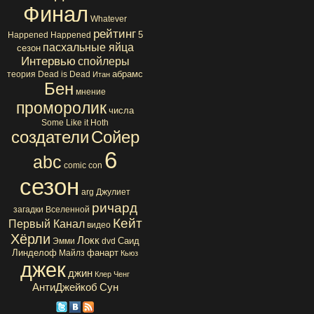
Финал
Whatever
рейтинг
5
Happened Happened
пасхальные яйца
сезон
Интервью
спойлеры
абрамс
теория
Dead is Dead
Итан
Бен
мнение
проморолик
числа
Some Like it Hoth
создатели
Сойер
6
abc
comic con
сезон
arg
Джулиет
ричард
загадки Вселенной
Кейт
Первый Канал
видео
Хёрли
Локк
Саид
Эмми
dvd
Линделоф
фанарт
Майлз
Кьюз
джек
джин
Клер
Ченг
АнтиДжейкоб
Сун