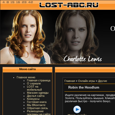
О
Меню сайта
Главное меню
Главная страница
Главная
»
Онлайн игры
»
Другие
О сериале
LOST на
Robin the Hoodlum
мобильный
Магазин одежды
Ищите различия на картинках, продв
Друзья сайта
Золота. Пользуйтесь мышью. Кликайте
Конкурсы
различия быстро - получите бонус.
Гостевая книга
Мы ВКонтакте
Обратная связь
Размещение
рекламы на сайте