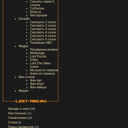
Скачать серии 6
сезона
Субтитры
Бонусы
Инструкции
Онлайн
Смотреть 1 сезон
Смотреть 2 сезон
Смотреть 3 сезон
Смотреть 4 сезон
Смотреть 5 сезон
Смотреть 6 сезон
Телеканал ABC
Медиа
Рекламные ролики
Мобизоды
Lost Puzzle
Обои
Lost:The Video
Game
Музыка из сериала
Книги из сериала
Фан-уголок
Фан-Арт
Фан-Клуб
Фан-Фикшн
Форум
Аркады и экшн
[86]
Настольные
[14]
Головоломки
[64]
Слова
[5]
Поиск предметов
[23]