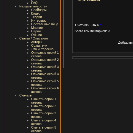
Играть онлайн
FAQ
Разделы новостей
Спойлеры
Видео
Теории
Интервью
Пасхальные яйца
Счетчики
:
1877
/
7
Мнение
Всего комментариев
:
0
Серии
Общие
Статьи / Описания
Актеры
Добавлят
Создатели
Это интересно
Описание серий 1
сезона
Описание серий 2
сезона
Описание серий 3
сезона
Описание серий 4
сезона
Описание серий 5
сезона
Описание серий 6
сезона
Скачать
Скачать серии 1
сезона
Скачать серии 2
сезона
Скачать серии 3
сезона
Скачать серии 4
сезона
Скачать серии 5
сезона