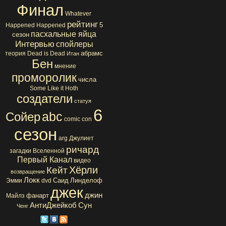
Финал
Whatever
рейтинг
5
Happened Happened
пасхальные яйца
сезон
Интервью
спойлеры
абрамс
теория
Dead is Dead
Итан
Бен
мнение
проморолик
числа
Some Like it Hoth
создатели
статуя
6
abc
Сойер
comic con
сезон
arg
Джулиет
ричард
загадки Вселенной
Первый Канал
видео
Хёрли
Кейт
возвращение
Локк
Саид
Линделоф
Эмми
dvd
джек
джин
фанарт
Майлз
АнтиДжейкоб
Сун
Ченг