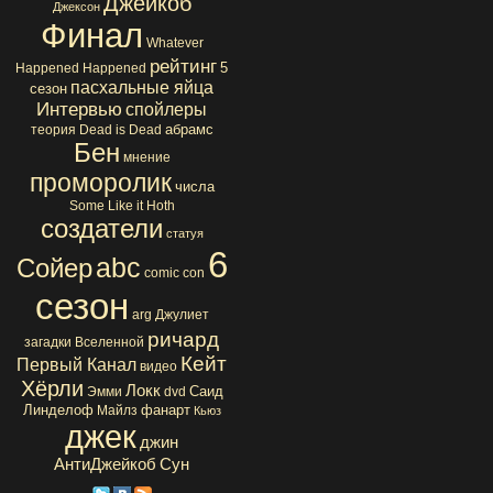
Джейкоб
Джексон
Финал
Whatever
рейтинг
5
Happened Happened
пасхальные яйца
сезон
Интервью
спойлеры
абрамс
теория
Dead is Dead
Бен
мнение
проморолик
числа
Some Like it Hoth
создатели
статуя
6
abc
Сойер
comic con
сезон
arg
Джулиет
ричард
загадки Вселенной
Кейт
Первый Канал
видео
Хёрли
Локк
Саид
Эмми
dvd
Линделоф
фанарт
Майлз
Кьюз
джек
джин
АнтиДжейкоб
Сун