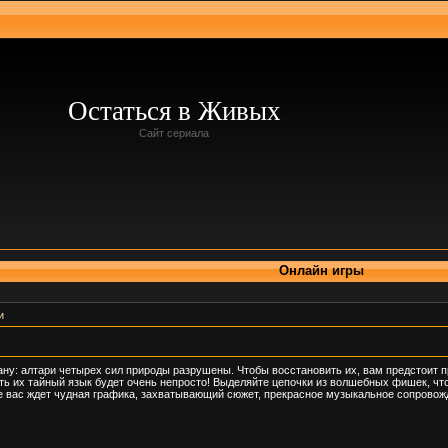
Остаться в Живых
Сайт сериала
Онлайн игры
и
у: алтари четырех сил природы разрушены. Чтобы восстановить их, вам предстоит п
ь их тайный язык будет очень непросто! Выделяйте цепочки из волшебных фишек, чт
ре вас ждет чудная графика, захватывающий сюжет, прекрасное музыкальное сопровож