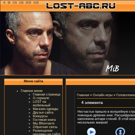
Меню сайта
Главное меню
Главная страница
Главная
»
Онлайн игры
»
Головоломк
О сериале
LOST на
4 элемента
мобильный
Магазин одежды
Несчастье пришло в волшебную стран
Друзья сайта
помощью древних книг. Расшифроват
Конкурсы
наполнила алтари стихий. В этой иг
Гостевая книга
нескольких жанров!
Мы ВКонтакте
Обратная связь
Размещение
рекламы на сайте