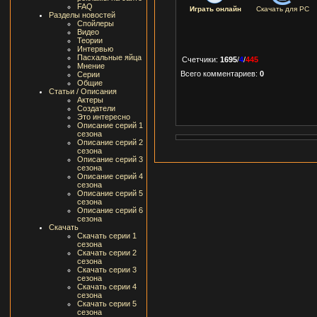
FAQ
Играть онлайн
Скачать для
PC
Разделы новостей
Спойлеры
Видео
Теории
Интервью
Пасхальные яйца
Счетчики
:
1695
/
4
/
445
Мнение
Всего комментариев
:
0
Серии
Общие
Статьи / Описания
Актеры
Создатели
Это интересно
Описание серий 1
сезона
Описание серий 2
сезона
Описание серий 3
сезона
Описание серий 4
сезона
Описание серий 5
сезона
Описание серий 6
сезона
Скачать
Скачать серии 1
сезона
Скачать серии 2
сезона
Скачать серии 3
сезона
Скачать серии 4
сезона
Скачать серии 5
сезона