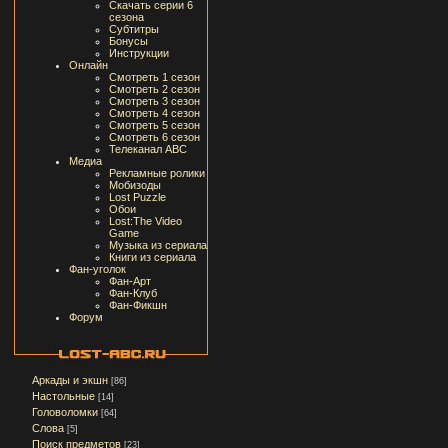
Скачать серии 6
сезона
Субтитры
Бонусы
Инструкции
Онлайн
Смотреть 1 сезон
Смотреть 2 сезон
Смотреть 3 сезон
Смотреть 4 сезон
Смотреть 5 сезон
Смотреть 6 сезон
Телеканал ABC
Медиа
Рекламные ролики
Мобизоды
Lost Puzzle
Обои
Lost:The Video
Game
Музыка из сериала
Книги из сериала
Фан-уголок
Фан-Арт
Фан-Клуб
Фан-Фикшн
Форум
Аркады и экшн
[86]
Настольные
[14]
Головоломки
[64]
Слова
[5]
Поиск предметов
[23]