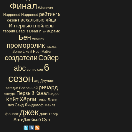
Финал
Whatever
рейтинг
5
Happened Happened
пасхальные яйца
сезон
Интервью
спойлеры
абрамс
теория
Dead is Dead
Итан
Бен
мнение
проморолик
числа
Some Like it Hoth
Майкл
создатели
Сойер
6
abc
comic con
сезон
arg
Джулиет
ричард
загадки Вселенной
Первый Канал
видео
конкурс
Хёрли
Кейт
Локк
Эмми
Саид
Линделоф
dvd
Майлз
джек
джин
фанарт
Клер
АнтиДжейкоб
Сун