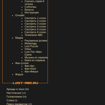
Скачать серии 6
сезона
Субтитры
Бонусы
Инструкции
Онлайн
Смотреть 1 сезон
Смотреть 2 сезон
Смотреть 3 сезон
Смотреть 4 сезон
Смотреть 5 сезон
Смотреть 6 сезон
Телеканал ABC
Медиа
Рекламные ролики
Мобизоды
Lost Puzzle
Обои
Lost:The Video
Game
Музыка из сериала
Книги из сериала
Фан-уголок
Фан-Арт
Фан-Клуб
Фан-Фикшн
Форум
Аркады и экшн
[86]
Настольные
[14]
Головоломки
[64]
Слова
[5]
Поиск предметов
[23]