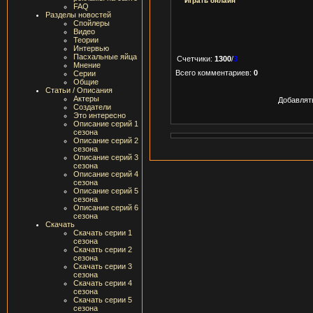
Играть онлайн
FAQ
Разделы новостей
Спойлеры
Видео
Теории
Интервью
Пасхальные яйца
Счетчики
:
1300
/
3
Мнение
Всего комментариев
:
0
Серии
Общие
Статьи / Описания
Актеры
Добавлят
Создатели
Это интересно
Описание серий 1
сезона
Описание серий 2
сезона
Описание серий 3
сезона
Описание серий 4
сезона
Описание серий 5
сезона
Описание серий 6
сезона
Скачать
Скачать серии 1
сезона
Скачать серии 2
сезона
Скачать серии 3
сезона
Скачать серии 4
сезона
Скачать серии 5
сезона